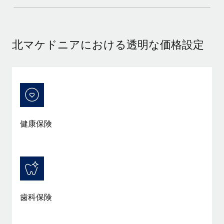
福利厚生
ブログ
従業員の福利厚生を簡単に管理
北マケドニアにおける透明な価格設定
Remoteの製品アップデート：GustoとXeroの統合お
よびContractor Management Plus（契約社員管理
プラス）
Remoteの使命は、世界のどこにいても、あらゆる規模の企業が
業務に最適な人材を採用し、管理し、給与を支給できるようにす
ることです。この数週間で、新しい統合、機能、改良点をリリー
スしました。...
健康保険
詳細を見る
給与詐欺：種類、事例、ビジネスを守る方法
給与, 賃金は詐欺の特に魅力的な標的です。多額の資金がシステ
歯科保険
ム間で頻繁に移動しているためです。このため、自社のビジネス
を保護することは極めて重要です。...