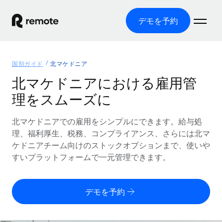
デモを予約
ホーム
国別ガイド
北マケドニア
製品
北マケドニアにおける雇用管
理をスムーズに
ソリューション
グローバル雇用
グローバル給与処理
北マケドニアでの雇用をシンプルにできます。給与処
リソース
各国の制度に対応
コンプライアンス対応の給与処理を手軽に
理、福利厚生、税務、コンプライアンス、さらには北マ
国別ガイド
ケドニアチーム向けのストックオプションまで、使いや
価格
ツールと計算ツール
Employer of Record（EOR）
/国別のグローバル雇用支援を検索する
すいプラットフォームで一元管理できます。
グローバル展開をコストをかけずに実現
誤分類リスク判定ツール
米国州エクスプローラー
国別に従業員の誤分類リスクを確認する
Contractor of Record
米国の各州において採用プロセスを簡素化する
日本語
デモを予約
世界中の契約社員と法令を遵守して契約
従業員コスト計算ツール
Remoteを他社と比較
各国の総従業員コストを計算する
契約社員管理
English
他社と比較した、当社の強みを確認する