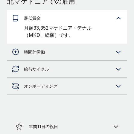
北マケドニアでの雇用
当社とのパートナーシップの可能性を検討する
サービス
給与・人材情報
Remote Build
近日リリース予定
最低賃金
専門家に相談
統合とAI自動化に関するコンサルティング
情報センター
月額33,352マケドニア・デナル
グローバル人事・コンプライアンスの専門サポート
（MKD、総額）です。
サポートを依頼する
バックグラウンドチェック
活用事例
候補者の選考プロセスをシンプルに
すべてのリソースを表示する
時間外労働
Compliance Watchtower
コンプライアンスリスクを先回りして対応
ブログ
給与サイクル
グローバル給与処理
デバイス管理
オンボーディング
ITデバイスを世界規模で提供・管理
EORおよびPEO
法人設立
契約社員管理
法令順守した法人をスピーディに設立
税務
移住・転勤
年間11日の祝日
ブログを読む
従業員の異動をスムーズに