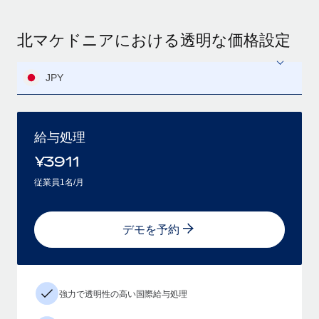
北マケドニアにおける透明な価格設定
JPY
給与処理
¥
3911
従業員1名/月
デモを予約
強力で透明性の高い国際給与処理