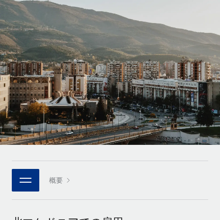
世界中の契約社員をオンボーディングし、管理
契約社員の報酬計算ツール
ログイン
Nederlands
グローバルな契約社員向けに、通貨オプションと支払スピー
PEO
成長の段階
ドを確認する
複雑な雇用関連業務を外部委託
Français
スタートアップ
成長中の企業向けのアジャイルなグローバルHR・給与処理ソ
REMOTEで学習
Deutsch
リューション
インフラ
リサーチおよびガイド
Remote統合
ミッドマーケット
Español
人事機能をワークフローにシームレスに統合する
活用事例
カスタマイズされた人事ソリューションでチームを拡大する
Italiano
プラットフォーム
HR用語集
企業
チームのための人事の基本機能を内蔵
大企業向けのグローバルHR
Português (Portugal)
チェックリストおよびテンプレート
接続
新しい
職務内容ライブラリ
日本語
当社のMCPを使用して、あらゆるAIツールをRemoteに接続
パートナーに登録
戦略的テクノロジーパートナー
ウェビナー
統合
概要
한국어
グローバルな人事機能を柔軟に自社プラットフォームへ統合
基本的なビジネスツールを活用して業務プロセスを効率化す
イベント
る
中文（简体）
パートナーとして登録
ニュースルーム