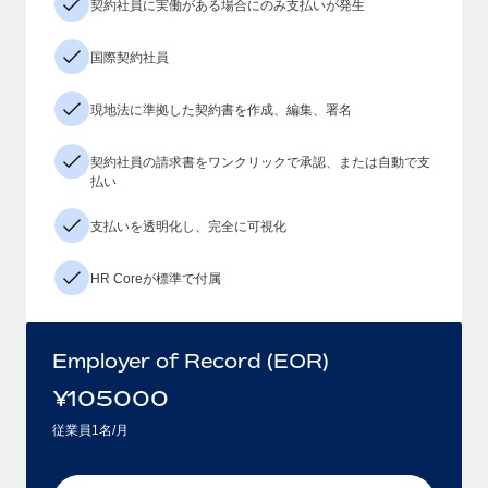
契約社員に実働がある場合にのみ支払いが発生
国際契約社員
現地法に準拠した契約書を作成、編集、署名
契約社員の請求書をワンクリックで承認、または自動で支
払い
支払いを透明化し、完全に可視化
HR Coreが標準で付属
Employer of Record (EOR)
¥
105000
従業員1名/月