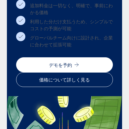
追加料金は一切なく、明確で、事前にわ
福利厚生
かる価格
ブログ
従業員の福利厚生を簡単に管理
利用した分だけ支払うため、シンプルで
Remoteの製品アップデート：GustoとXeroの統合お
コストの予測が可能
よびContractor Management Plus（契約社員管理
プラス）
グローバルチーム向けに設計され、企業
に合わせて拡張可能
Remoteの使命は、世界のどこにいても、あらゆる規模の企業が
業務に最適な人材を採用し、管理し、給与を支給できるようにす
ることです。この数週間で、新しい統合、機能、改良点をリリー
デモを予約
スしました。...
詳細を見る
価格について詳しく見る
給与詐欺：種類、事例、ビジネスを守る方法
給与, 賃金は詐欺の特に魅力的な標的です。多額の資金がシステ
ム間で頻繁に移動しているためです。このため、自社のビジネス
を保護することは極めて重要です。...