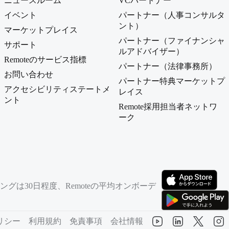
ニュースルーム
VCパートナー
イベント
パートナー（人事コンサルタ
ント）
マーケットプレイス
パートナー（ファイナンシャ
サポート
ルアドバイザー）
Remoteのサービス指標
パートナー（法律事務所）
お問い合わせ
パートナー特典マーケットプ
アクセシビリティステートメ
レイス
ント
Remote採用担当者ネットワ
ーク
は30日程度、Remoteの平均オンボーデ
（新しいタブで開
（新しいタブで開
リシー
利用規約
免責事項
会社情報