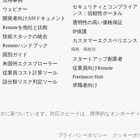
活用事例
セキュリティとコンプライア
ウェビナー
ンス：信頼性ポータル
開発者向けAPIドキュメント
透明性の高い価格保証
Remoteを他社と比較
IP保護
技術スタックの統合
カスタマーエクスペリエンス
Remoteハンドブック
職務・職種別
国別ガイド
スタートアップ創業者
米国州エクスプローラー
従業員向けRemote
従業員コスト計算ツール
Freelancer Hub
誤分類リスク判定ツール
求職者向け
に基づいています。対応スピードは、標準的なオンボーディング
プライバシーポリシー
クッキーポ