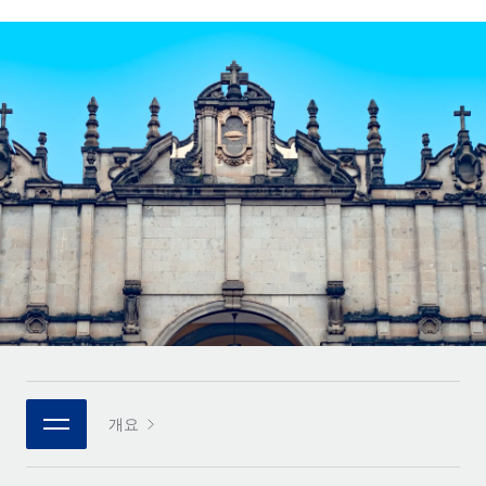
전 세계 계약자의 온보딩 및 관리
계약자 지급 계산기
로그인
Nederlands
글로벌 계약직을 위한 통화 옵션과 지급 소요 시간 확인
PEO
성장 단계
복잡한 고용 업무를 아웃소싱
Français
스타트업
REMOTE와 함께 배우기
성장하는 기업을 위한 민첩한 글로벌 HR 및 급여 솔루션
Deutsch
리서치 및 가이드
인프라
중견기업
Remote 통합
사례 연구
맞춤형 HR 솔루션으로 팀 확장
Español
HR을 워크플로에 매끄럽게 통합
HR 용어집
엔터프라이즈
Italiano
플랫폼
대기업을 위한 글로벌 HR
체크리스트 및 템플릿
팀을 위한 통합된 핵심 HR 기능
Português (Portugal)
직무 설명 라이브러리
연결
새로운
REMOTE 파트너 되기
日本語
MCP를 사용하여 모든 AI 도구를 Remote에 연결 가능
전략적 기술 파트너
웨비나
통합
플랫폼에 글로벌 HR을 유연하게 통합
한국어
이벤트
핵심 비즈니스 도구로 프로세스를 간소화
개요
파트너 되기
中文（简体）
뉴스룸
Remote와의 파트너십 기회 탐색