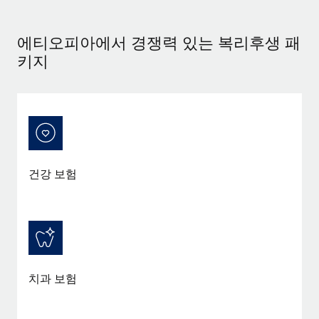
서비스
급여 및 인재 인사이트
Remote Build
곧 제공 예정
전문가 상담
통합 및 AI 자동화 컨설팅
에티오피아에서 경쟁력 있는 복리후생 패
인사이트 센터
글로벌 인사 및 규정 준수 업무 처리에 전문가 지원 제공
키지
지원받기
신원 조사
사례 연구
채용 후보자 심사 프로세스 간소화
모든 리소스 보기
Compliance Watchtower
규정 준수 관련 위험에 선제적으로 대응
블로그
글로벌 급여
건강 보험
기기 관리
전 세계 IT 장비 제공 및 추적 관리
EOR 및 PEO
법인 설립
계약자 관리
법인 설립을 빠르고 준법적으로 지원
세금
글로벌 인재 이동 및 전근
치과 보험
블로그 둘러보기
직원 해외 이전을 간편하게 처리