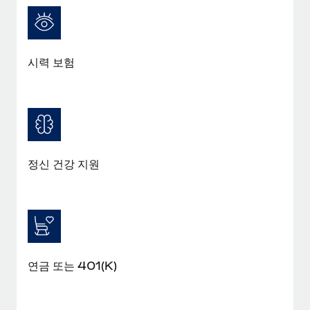
복리후생
블로그
손쉬운 직원 복리후생 관리
Remote 제품 관련 소식: Gusto 및 Xero와의 통합과
Remote Contractor Management Plus
시력 보험
Remote의 사명은 모든 규모의 기업이 전 세계 어디서든 업무에 가
장 적합 사람을 찾아 채용 및 관리하고 급여를 지급하도록 돕는 것
입니다. 이를 위해 최근 몇 주 동안 새로운...
자세히 알아보기
정신 건강 지원
Shootsta가 Remote를 통해 네 개의 시장에서 글로벌
채용을 확장한 방법
비디오 콘텐츠를 활용한 마케팅이 계속해서 인기를 끌면서, 기업들
에게는 흥미롭고 전문적인 비디오 제작이 어느 때보다 중요해졌습
니다. 그러나 대부분의 회사들은 그렇게 높은 품질의...
연금 또는 401(K)
자세히 알아보기