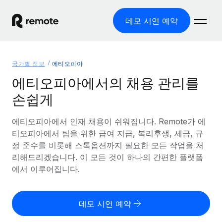
데모 시연 예약
홈
국가별 정보
에티오피아
제품
에티오피아에서의 채용 관리를
손쉽게
솔루션
글로벌 고용
글로벌 급여
에티오피아에서 인재 채용이 쉬워집니다. Remote가 에
리소스
글로벌 서비스 제공
규정을 준수하며 급여 지급을 손쉽게 처리
티오피아에서 팀을 위한 급여 지급, 복리후생, 세금, 규
국가별 정보
정 준수를 비롯해 스톡옵션까지 필요한 모든 작업을 처
요금
도구 및 계산기
기록상 고용주(EOR)
국가별 글로벌 채용 지원 알아보기
리해드리겠습니다. 이 모든 것이 하나의 간편한 플랫폼
법인 설립 비용 없이 전 세계로 사업을 확장
오분류 리스크 평가 도구
에서 이루어집니다.
미국 주별 정보
국가별 직원 오분류 리스크 확인
기록상 계약자
미국 모든 주 전역에서 채용 업무를 간소화
한국어
전 세계에서 규정을 준수하며 계약자 고용
직원 비용 계산기
데모 시연 예약
Remote와 다른 솔루션 비교
국가별 총 인건비 계산
계약자 관리
English
다른 업체들과 비교해보기