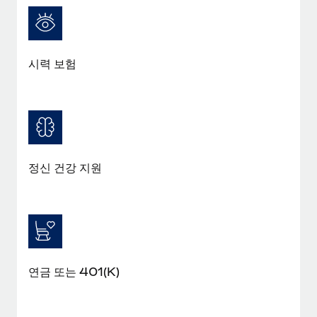
복리후생
블로그
손쉬운 직원 복리후생 관리
Remote 제품 관련 소식: Gusto 및 Xero와의 통합과
Remote Contractor Management Plus
시력 보험
Remote의 사명은 모든 규모의 기업이 전 세계 어디서든 업무에 가
장 적합 사람을 찾아 채용 및 관리하고 급여를 지급하도록 돕는 것
입니다. 이를 위해 최근 몇 주 동안 새로운...
자세히 알아보기
정신 건강 지원
Shootsta가 Remote를 통해 네 개의 시장에서 글로벌
채용을 확장한 방법
비디오 콘텐츠를 활용한 마케팅이 계속해서 인기를 끌면서, 기업들
에게는 흥미롭고 전문적인 비디오 제작이 어느 때보다 중요해졌습
니다. 그러나 대부분의 회사들은 그렇게 높은 품질의...
연금 또는 401(K)
자세히 알아보기