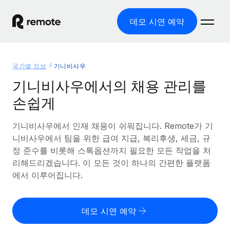
데모 시연 예약
홈
국가별 정보
기니비사우
제품
기니비사우에서의 채용 관리를
손쉽게
솔루션
글로벌 고용
글로벌 급여
기니비사우에서 인재 채용이 쉬워집니다. Remote가 기
리소스
글로벌 서비스 제공
규정을 준수하며 급여 지급을 손쉽게 처리
니비사우에서 팀을 위한 급여 지급, 복리후생, 세금, 규
국가별 정보
정 준수를 비롯해 스톡옵션까지 필요한 모든 작업을 처
요금
도구 및 계산기
기록상 고용주(EOR)
국가별 글로벌 채용 지원 알아보기
리해드리겠습니다. 이 모든 것이 하나의 간편한 플랫폼
법인 설립 비용 없이 전 세계로 사업을 확장
오분류 리스크 평가 도구
에서 이루어집니다.
미국 주별 정보
국가별 직원 오분류 리스크 확인
기록상 계약자
미국 모든 주 전역에서 채용 업무를 간소화
한국어
전 세계에서 규정을 준수하며 계약자 고용
직원 비용 계산기
데모 시연 예약
Remote와 다른 솔루션 비교
국가별 총 인건비 계산
계약자 관리
English
다른 업체들과 비교해보기