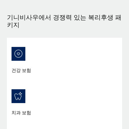
서비스
급여 및 인재 인사이트
Remote Build
곧 제공 예정
전문가 상담
통합 및 AI 자동화 컨설팅
기니비사우에서 경쟁력 있는 복리후생 패
인사이트 센터
글로벌 인사 및 규정 준수 업무 처리에 전문가 지원 제공
키지
지원받기
신원 조사
사례 연구
채용 후보자 심사 프로세스 간소화
모든 리소스 보기
Compliance Watchtower
규정 준수 관련 위험에 선제적으로 대응
블로그
글로벌 급여
건강 보험
기기 관리
전 세계 IT 장비 제공 및 추적 관리
EOR 및 PEO
법인 설립
계약자 관리
법인 설립을 빠르고 준법적으로 지원
세금
글로벌 인재 이동 및 전근
치과 보험
블로그 둘러보기
직원 해외 이전을 간편하게 처리