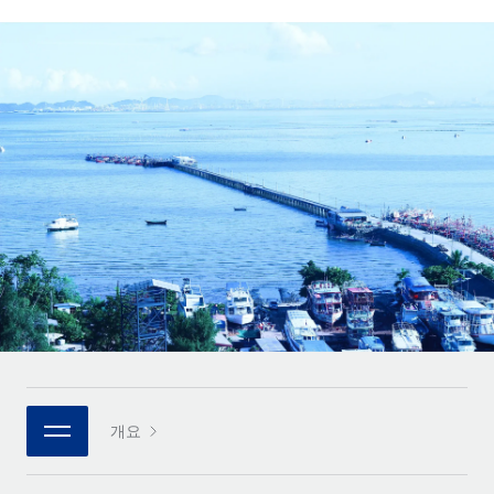
전 세계 계약자의 온보딩 및 관리
계약자 지급 계산기
로그인
Nederlands
글로벌 계약직을 위한 통화 옵션과 지급 소요 시간 확인
PEO
성장 단계
복잡한 고용 업무를 아웃소싱
Français
스타트업
REMOTE와 함께 배우기
성장하는 기업을 위한 민첩한 글로벌 HR 및 급여 솔루션
Deutsch
리서치 및 가이드
인프라
중견기업
Remote 통합
사례 연구
맞춤형 HR 솔루션으로 팀 확장
Español
HR을 워크플로에 매끄럽게 통합
HR 용어집
엔터프라이즈
Italiano
플랫폼
대기업을 위한 글로벌 HR
체크리스트 및 템플릿
팀을 위한 통합된 핵심 HR 기능
Português (Portugal)
직무 설명 라이브러리
연결
새로운
REMOTE 파트너 되기
日本語
MCP를 사용하여 모든 AI 도구를 Remote에 연결 가능
전략적 기술 파트너
웨비나
통합
플랫폼에 글로벌 HR을 유연하게 통합
한국어
이벤트
핵심 비즈니스 도구로 프로세스를 간소화
개요
파트너 되기
中文（简体）
뉴스룸
Remote와의 파트너십 기회 탐색