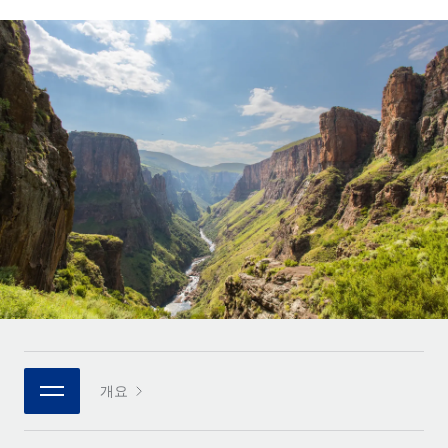
전 세계 계약자의 온보딩 및 관리
계약자 지급 계산기
로그인
Nederlands
글로벌 계약직을 위한 통화 옵션과 지급 소요 시간 확인
PEO
성장 단계
복잡한 고용 업무를 아웃소싱
Français
스타트업
REMOTE와 함께 배우기
성장하는 기업을 위한 민첩한 글로벌 HR 및 급여 솔루션
Deutsch
리서치 및 가이드
인프라
중견기업
Remote 통합
사례 연구
맞춤형 HR 솔루션으로 팀 확장
Español
HR을 워크플로에 매끄럽게 통합
HR 용어집
엔터프라이즈
Italiano
플랫폼
대기업을 위한 글로벌 HR
체크리스트 및 템플릿
팀을 위한 통합된 핵심 HR 기능
Português (Portugal)
직무 설명 라이브러리
연결
새로운
REMOTE 파트너 되기
日本語
MCP를 사용하여 모든 AI 도구를 Remote에 연결 가능
전략적 기술 파트너
웨비나
통합
플랫폼에 글로벌 HR을 유연하게 통합
한국어
이벤트
핵심 비즈니스 도구로 프로세스를 간소화
개요
파트너 되기
中文（简体）
뉴스룸
Remote와의 파트너십 기회 탐색