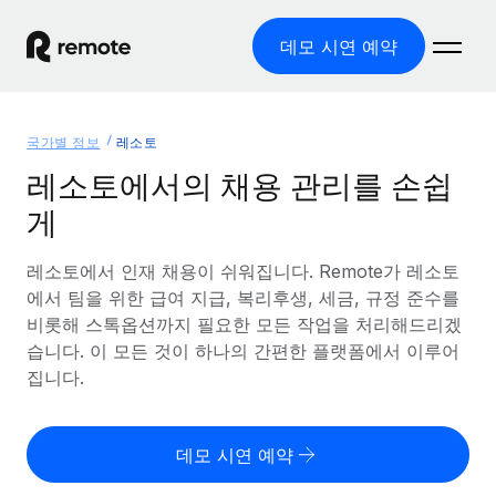
데모 시연 예약
홈
국가별 정보
레소토
제품
레소토에서의 채용 관리를 손쉽
게
솔루션
글로벌 고용
글로벌 급여
레소토에서 인재 채용이 쉬워집니다. Remote가 레소토
리소스
글로벌 서비스 제공
규정을 준수하며 급여 지급을 손쉽게 처리
에서 팀을 위한 급여 지급, 복리후생, 세금, 규정 준수를
국가별 정보
비롯해 스톡옵션까지 필요한 모든 작업을 처리해드리겠
요금
도구 및 계산기
기록상 고용주(EOR)
국가별 글로벌 채용 지원 알아보기
습니다. 이 모든 것이 하나의 간편한 플랫폼에서 이루어
법인 설립 비용 없이 전 세계로 사업을 확장
오분류 리스크 평가 도구
집니다.
미국 주별 정보
국가별 직원 오분류 리스크 확인
기록상 계약자
미국 모든 주 전역에서 채용 업무를 간소화
한국어
전 세계에서 규정을 준수하며 계약자 고용
직원 비용 계산기
데모 시연 예약
Remote와 다른 솔루션 비교
국가별 총 인건비 계산
계약자 관리
English
다른 업체들과 비교해보기