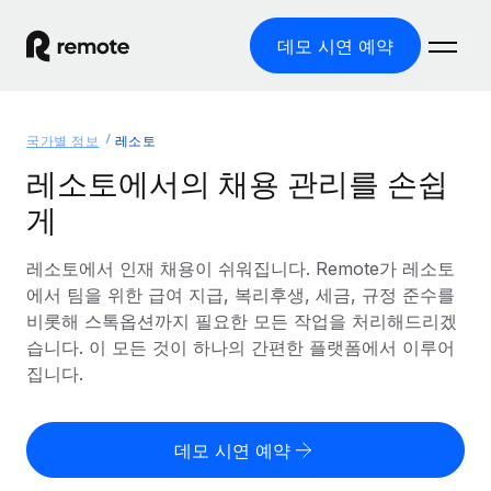
데모 시연 예약
홈
국가별 정보
레소토
제품
레소토에서의 채용 관리를 손쉽
게
솔루션
글로벌 고용
글로벌 급여
레소토에서 인재 채용이 쉬워집니다. Remote가 레소토
리소스
글로벌 서비스 제공
규정을 준수하며 급여 지급을 손쉽게 처리
에서 팀을 위한 급여 지급, 복리후생, 세금, 규정 준수를
국가별 정보
비롯해 스톡옵션까지 필요한 모든 작업을 처리해드리겠
요금
도구 및 계산기
기록상 고용주(EOR)
국가별 글로벌 채용 지원 알아보기
습니다. 이 모든 것이 하나의 간편한 플랫폼에서 이루어
법인 설립 비용 없이 전 세계로 사업을 확장
오분류 리스크 평가 도구
집니다.
미국 주별 정보
국가별 직원 오분류 리스크 확인
기록상 계약자
미국 모든 주 전역에서 채용 업무를 간소화
한국어
전 세계에서 규정을 준수하며 계약자 고용
직원 비용 계산기
데모 시연 예약
Remote와 다른 솔루션 비교
국가별 총 인건비 계산
계약자 관리
English
다른 업체들과 비교해보기