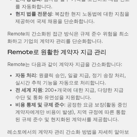
복리후생
를 자동화합니다.
블로그
손쉬운 직원 복리후생 관리
현지 법률 전문성
: 복잡한 현지 노동법에 대한 지침을
Remote 제품 관련 소식: Gusto 및 Xero와의 통합과
제공하여 국제 채용을 단순화합니다.
Remote Contractor Management Plus
Remote의 간소화된 접근 방식은 규제 준수 위험을 최소
Remote의 사명은 모든 규모의 기업이 전 세계 어디서든 업무에 가
화하고 기업의 계약자 관리를 단순화합니다.
장 적합 사람을 찾아 채용 및 관리하고 급여를 지급하도록 돕는 것
Remote로 원활한 계약자 지급 관리
입니다. 이를 위해 최근 몇 주 동안 새로운...
자세히 알아보기
Remote는 다음과 같이 계약자 지급을 간소화합니다:
자동 처리
: 원클릭 승인, 일괄 지급, 정기 송장 처리,
실시간 추적 기능을 자동으로 처리합니다.
Shootsta가 Remote를 통해 네 개의 시장에서 글로벌
전 세계 지원
: 200+개국에 대한 지급, 다양한 지급
채용을 확장한 방법
수단 및 통화 유연성을 지원합니다.
비디오 콘텐츠를 활용한 마케팅이 계속해서 인기를 끌면서, 기업들
비용 통제 및 규제 준수
: 공정한 요금 보장(활동 중인
에게는 흥미롭고 전문적인 비디오 제작이 어느 때보다 중요해졌습
계약자에게만 비용이 발생), 지역 규정에 따른 통합
니다. 그러나 대부분의 회사들은 그렇게 높은 품질의...
된 규제 준수 및 현지화된 계약서를 제공합니다.
자세히 알아보기
레소토에서의 계약자 관리 간소화 방법을 자세히 알아보