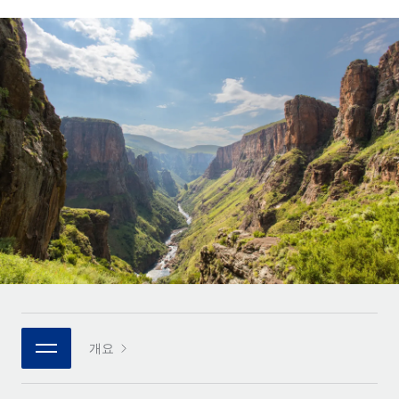
전 세계 계약자의 온보딩 및 관리
계약자 지급 계산기
로그인
Nederlands
글로벌 계약직을 위한 통화 옵션과 지급 소요 시간 확인
PEO
성장 단계
복잡한 고용 업무를 아웃소싱
Français
스타트업
REMOTE와 함께 배우기
성장하는 기업을 위한 민첩한 글로벌 HR 및 급여 솔루션
Deutsch
리서치 및 가이드
인프라
중견기업
Remote 통합
사례 연구
맞춤형 HR 솔루션으로 팀 확장
Español
HR을 워크플로에 매끄럽게 통합
HR 용어집
엔터프라이즈
Italiano
플랫폼
대기업을 위한 글로벌 HR
체크리스트 및 템플릿
팀을 위한 통합된 핵심 HR 기능
Português (Portugal)
직무 설명 라이브러리
연결
새로운
REMOTE 파트너 되기
日本語
MCP를 사용하여 모든 AI 도구를 Remote에 연결 가능
전략적 기술 파트너
웨비나
통합
플랫폼에 글로벌 HR을 유연하게 통합
한국어
이벤트
핵심 비즈니스 도구로 프로세스를 간소화
개요
파트너 되기
中文（简体）
뉴스룸
Remote와의 파트너십 기회 탐색