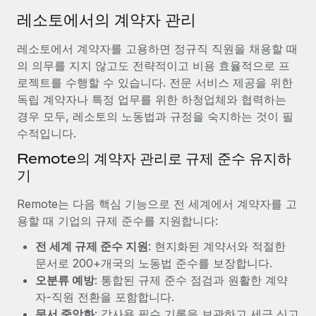
서비스
급여 및 인재 인사이트
Remote Build
곧 제공 예정
레소토에서의 계약자 관리
전문가 상담
통합 및 AI 자동화 컨설팅
인사이트 센터
레소토에서 계약자를 고용하면 정규직 직원을 채용할 때
글로벌 인사 및 규정 준수 업무 처리에 전문가 지원 제공
의 의무를 지지 않고도 전략적이고 비용 효율적으로 프
지원받기
신원 조사
사례 연구
로젝트를 수행할 수 있습니다. 전문 서비스 제공을 위한
채용 후보자 심사 프로세스 간소화
독립 계약자나 특정 업무를 위한 하청업체와 협력하는
모든 리소스 보기
경우 모두, 레소토의 노동법과 규정을 숙지하는 것이 필
Compliance Watchtower
수적입니다.
규정 준수 관련 위험에 선제적으로 대응
블로그
Remote의 계약자 관리로 규제 준수 유지하
글로벌 급여
기
기기 관리
전 세계 IT 장비 제공 및 추적 관리
EOR 및 PEO
Remote는 다음 핵심 기능으로 전 세계에서 계약자를 고
용할 때 기업의 규제 준수를 지원합니다:
법인 설립
계약자 관리
법인 설립을 빠르고 준법적으로 지원
전 세계 규제 준수 지원
: 현지화된 계약서와 적절한
세금
문서로 200+개국의 노동법 준수를 보장합니다.
글로벌 인재 이동 및 전근
오분류 예방
: 통합된 규제 준수 점검과 원활한 계약
블로그 둘러보기
직원 해외 이전을 간편하게 처리
자-직원 전환을 포함합니다.
문서 중앙화
: 감사용 필수 기록을 보관하고 세금 신고