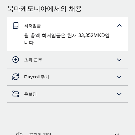
서비스
급여 및 인재 인사이트
Remote Build
곧 제공 예정
북마케도니아에서의 채용
전문가 상담
통합 및 AI 자동화 컨설팅
인사이트 센터
글로벌 인사 및 규정 준수 업무 처리에 전문가 지원 제공
최저임금
지원받기
신원 조사
사례 연구
월 총액 최저임금은 현재 33,352MKD입
채용 후보자 심사 프로세스 간소화
니다.
모든 리소스 보기
Compliance Watchtower
초과 근무
규정 준수 관련 위험에 선제적으로 대응
블로그
글로벌 급여
기기 관리
Payroll 주기
전 세계 IT 장비 제공 및 추적 관리
EOR 및 PEO
온보딩
법인 설립
계약자 관리
법인 설립을 빠르고 준법적으로 지원
세금
글로벌 인재 이동 및 전근
블로그 둘러보기
직원 해외 이전을 간편하게 처리
공휴일 11일