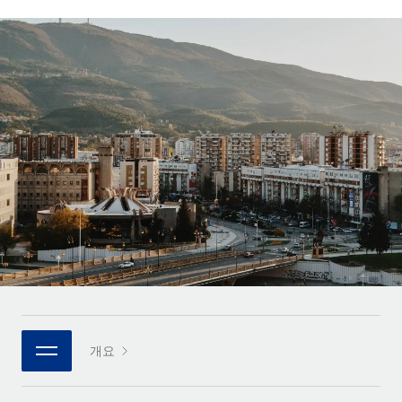
전 세계 계약자의 온보딩 및 관리
계약자 지급 계산기
로그인
Nederlands
글로벌 계약직을 위한 통화 옵션과 지급 소요 시간 확인
PEO
성장 단계
복잡한 고용 업무를 아웃소싱
Français
스타트업
REMOTE와 함께 배우기
성장하는 기업을 위한 민첩한 글로벌 HR 및 급여 솔루션
Deutsch
리서치 및 가이드
인프라
중견기업
Remote 통합
사례 연구
맞춤형 HR 솔루션으로 팀 확장
Español
HR을 워크플로에 매끄럽게 통합
HR 용어집
엔터프라이즈
Italiano
플랫폼
대기업을 위한 글로벌 HR
체크리스트 및 템플릿
팀을 위한 통합된 핵심 HR 기능
Português (Portugal)
직무 설명 라이브러리
연결
새로운
REMOTE 파트너 되기
日本語
MCP를 사용하여 모든 AI 도구를 Remote에 연결 가능
전략적 기술 파트너
웨비나
통합
플랫폼에 글로벌 HR을 유연하게 통합
한국어
이벤트
핵심 비즈니스 도구로 프로세스를 간소화
개요
파트너 되기
中文（简体）
뉴스룸
Remote와의 파트너십 기회 탐색