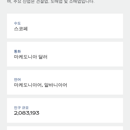
며, 주요 산업은 건설업, 도매업 및 소매업입니다.
수도
스코페
통화
마케도니아 달러
언어
마케도니아어, 알바니아어
인구 규모
2,083,193