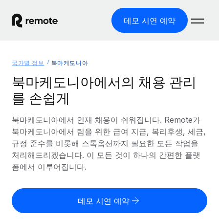
데모 시연 예약
홈
국가별 정보
북마케도니아
제품
북마케도니아에서의 채용 관리
를 손쉽게
솔루션
글로벌 고용
글로벌 급여
북마케도니아에서 인재 채용이 쉬워집니다. Remote가
리소스
글로벌 서비스 제공
규정을 준수하며 급여 지급을 손쉽게 처리
북마케도니아에서 팀을 위한 급여 지급, 복리후생, 세금,
국가별 정보
규정 준수를 비롯해 스톡옵션까지 필요한 모든 작업을
요금
도구 및 계산기
기록상 고용주(EOR)
국가별 글로벌 채용 지원 알아보기
처리해드리겠습니다. 이 모든 것이 하나의 간편한 플랫
법인 설립 비용 없이 전 세계로 사업을 확장
오분류 리스크 평가 도구
폼에서 이루어집니다.
미국 주별 정보
국가별 직원 오분류 리스크 확인
기록상 계약자
미국 모든 주 전역에서 채용 업무를 간소화
한국어
전 세계에서 규정을 준수하며 계약자 고용
직원 비용 계산기
데모 시연 예약
Remote와 다른 솔루션 비교
국가별 총 인건비 계산
계약자 관리
English
다른 업체들과 비교해보기