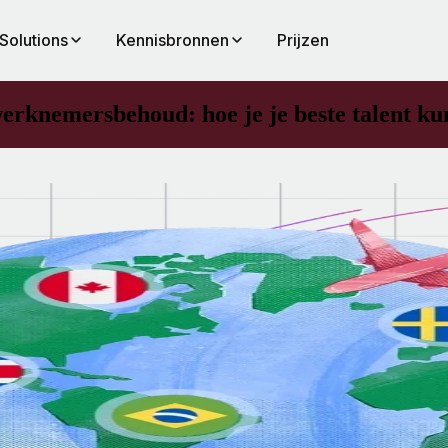
Solutions
Kennisbronnen
Prijzen
erknemersbehoud: hoe je je beste talent k
rmee
n
or
n
et
 door
e