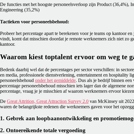
De functies met het hoogste personeelsverloop zijn Product (36,4%), 
Engineering (35,2%)
Tactieken voor personeelsbehoud:
Probeer het percentage apart te berekenen voor je teams op kantoor en j
vindt, komt dat misschien doordat je remote werknemers zich niet zo ge
kantoor.
Waarom kiest toptalent ervoor om weg te 
Bedenk daarbij wel dat de percentages per sector verschillen: in sectore
en media, professionele dienstverlening, entertainment en hospitality li
personeelsbehoud
onder het gemiddelde
. Dus als je bedrijf binnen een 
percentage personeelsbehoud misschien iets lager dan de algemene norm.
percentage, vraag je je misschien af waarom werknemers ervoor kieze
De
Great Attrition, Great Attraction Survey 2.0
van McKinsey uit 2022 
waren de belangrijkste redenen die werknemers gaven voor het opzeg
1. Gebrek aan loopbaanontwikkeling en promotiemog
2. Ontoereikende totale vergoeding