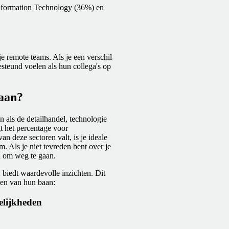
Information Technology (36%) en
e remote teams. Als je een verschil
steund voelen als hun collega's op
gaan?
n als de detailhandel, technologie
gt het percentage voor
van deze sectoren valt, is je ideale
 Als je niet tevreden bent over je
n om weg te gaan.
biedt waardevolle inzichten. Dit
gen van hun baan:
elijkheden