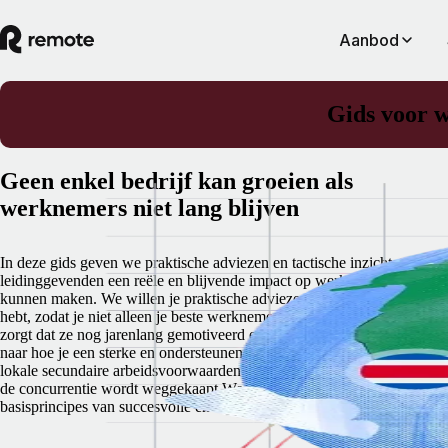
Aanbod
Gids voor w
Geen enkel bedrijf kan groeien als
werknemers niet lang blijven
In deze gids geven we praktische adviezen en tactische inzichten waa
leidinggevenden een reële en blijvende impact op werknemersbehoud
kunnen maken. We willen je praktische adviezen geven waar je iets aa
hebt, zodat je niet alleen je beste werknemers behoudt, maar er ook vo
zorgt dat ze nog jarenlang gemotiveerd en productief blijven. We kijke
naar hoe je een sterke en ondersteunende remote werkcultuur creëert m
lokale secundaire arbeidsvoorwaarden waarmee je voorkomt dat talent
de concurrentie wordt weggekaapt.We laten je ook kennismaken met d
basisprincipes van succesvolle en duurzame remote teams: