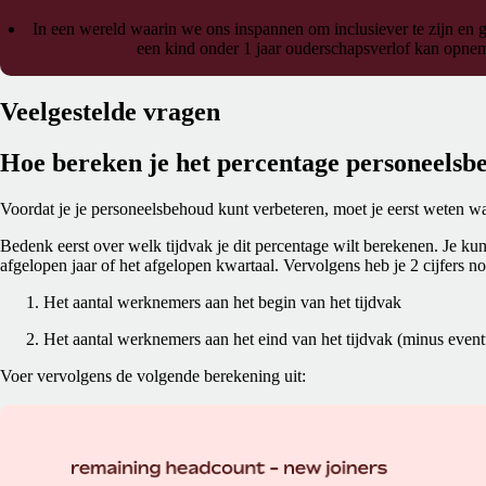
In een wereld waarin we ons inspannen om inclusiever te zijn en g
een kind onder 1 jaar ouderschapsverlof kan opnem
Veelgestelde vragen
Hoe bereken je het percentage personeelsb
Voordat je je personeelsbehoud kunt verbeteren, moet je eerst weten wa
Bedenk eerst over welk tijdvak je dit percentage wilt berekenen. Je kun
afgelopen jaar of het afgelopen kwartaal. Vervolgens heb je 2 cijfers no
Het aantal werknemers aan het begin van het tijdvak
Het aantal werknemers aan het eind van het tijdvak (minus eve
Voer vervolgens de volgende berekening uit: