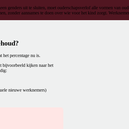
een genders uit te sluiten, moet ouderschapsverlof alle vormen van ou
en, zonder aannames te doen over wie voor het kind zorgt. Werknemers 
ehoud?
t het percentage nu is.
t bijvoorbeeld kijken naar het
dig:
ntuele nieuwe werknemers)