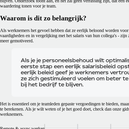
blijven. Onderzoek toont aan, en het zal geen verrassing zijn, dat een eer
waardering tonen voor je team.
Waarom is dit zo belangrijk?
Als werknemers het gevoel hebben dat ze eerlijk beloond worden voor
vaardigheden en in vergelijking met het salaris van hun collega's - zij
meer gemotiveerd.
Als je je personeelsbehoud wilt optimalis
eerste stap een eerlijk salarisbeleid ops
eerlijk beleid geef je werknemers vert
ze zich gestimuleerd voelen om beter t
bij het bedrijf te blijven.
Het is essentieel om je teamleden gepaste vergoedingen te bieden, maar 
te berekenen. Als je wilt weten of je het goed doet, check dan onze g
werknemers.
Remote & async werken