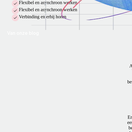
Flexibel en asynchroon werken
Flexibel en asynchroon werken
Verbinding en erbij horen
Van onze blog
A
be
En
ee
b