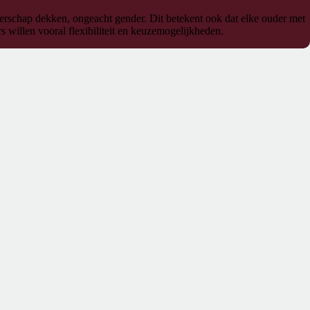
derschap dekken, ongeacht gender. Dit betekent ook dat elke ouder met
willen vooral flexibiliteit en keuzemogelijkheden.