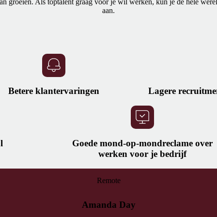
an groeien. Als toptalent graag voor je wil werken, kun je de hele were
aan.
Betere klantervaringen
Lagere recruitme
l
Goede mond-op-mondreclame over
werken voor je bedrijf
Remote
Amanda Day