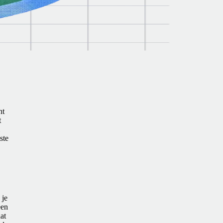
nt
t
ste
 je
een
at