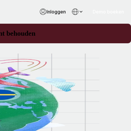
Inloggen
Demo boeken
unt behouden