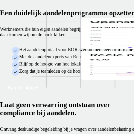
Een duidelijk aandelenprogramma opzette
Werknemers die hun eigen aandelen begrijpen, zien dat als een voordee
daar komen wij om de hoek kijken.
Het aandelenportaal voor EOR-werknemers geeft informatie 
Met de aandelenexperts van Remote hebben jij en je team altij
Blijf op de hoogte van hoe lokale aandelen per land verschill
Zorg dat je teamleden op de hoogte zijn van de werkelijke 
Aan de slag
Laat geen verwarring ontstaan over
compliance bij aandelen.
Ontvang deskundige begeleiding bij je vragen over aandelenbelasting 