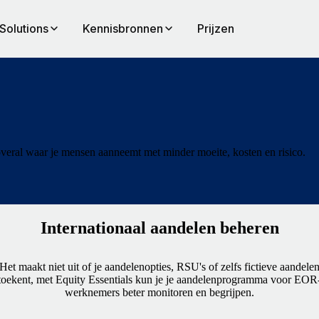
Solutions
Kennisbronnen
Prijzen
eral waar je mensen aanneemt met minder moeite, kosten en risico.
Internationaal aandelen beheren
Het maakt niet uit of je aandelenopties, RSU's of zelfs fictieve aandele
toekent, met Equity Essentials kun je je aandelenprogramma voor EOR
werknemers beter monitoren en begrijpen.