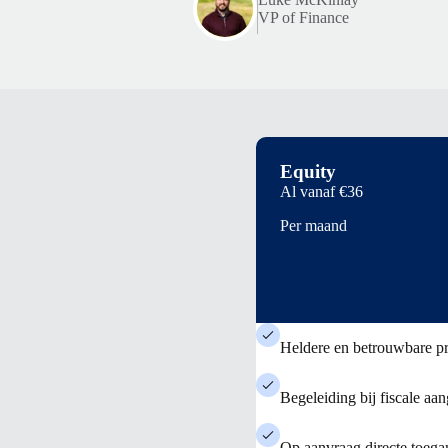
VP of Finance
Equity
Al vanaf
€36
Per maand
Heldere en betrouwbare p
Begeleiding bij fiscale aa
Op aanvraag directe toegan