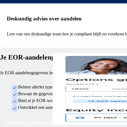
Deskundig advies over aandelen
Leer van ons deskundige team hoe je compliant blijft en voorkom bo
Je EOR-aandelengegevens op één plek opsl
Je EOR-aandelengegevens behouden is nu makkelijker dan ooit
Beheer allerlei typen aandelentoekenningen, van aandelenopt
Bewaar de gegevens van alle toekenningen op één centrale p
Bied al je EOR-werknemers een consistente ervaring.
Ontwikkel een aandelenplan dat met je bedrijf meegroeit.
Aandelengegevens beheren