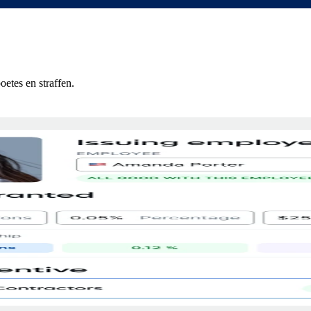
etes en straffen.
aan
ies tot RSU's.
lek.