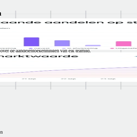
n
l. En
over de aandelentoekenningen van elk teamlid.
d gedetailleerd en landspecifiek advies bij de hand.
en.
waarde van hun aandelen.
en