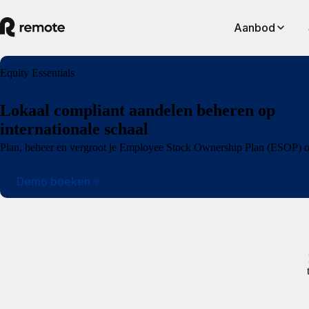
Aanbod
Equity Essentials
Lokaal compliant aandelen beheren op
internationale schaal
Plan, beheer en vergroot je Employee Stock Ownership Plan (ESOP) ov
Demo boeken