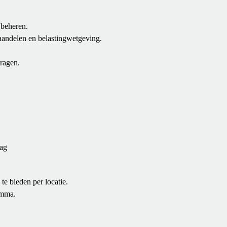
 beheren.
 aandelen en belastingwetgeving.
ragen.
aag
e bieden per locatie.
amma.