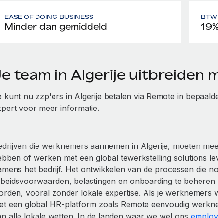
EASE OF DOING BUSINESS
BTW 
Minder dan gemiddeld
19
Je team in Algerije uitbreiden
e kunt nu zzp'ers in Algerije betalen via Remote in bepaald
xpert voor meer informatie.
edrijven die werknemers aannemen in Algerije, moeten meesta
ebben of werken met een global tewerkstelling solutions 
amens het bedrijf. Het ontwikkelen van de processen die no
rbeidsvoorwaarden, belastingen en onboarding te beheren in
orden, vooral zonder lokale expertise. Als je werknemers wi
et een global HR-platform zoals Remote eenvoudig werkn
an alle lokale wetten. In de landen waar we wel ons
employ