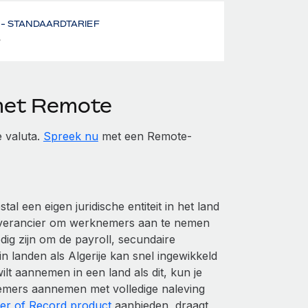
- STANDAARDTARIEF
%
 met Remote
e valuta.
Spreek nu
met een Remote-
l een eigen juridische entiteit in het land
leverancier om werknemers aan te nemen
dig zijn om de payroll, secundaire
 landen als Algerije kan snel ingewikkeld
lt aannemen in een land als dit, kun je
emers aannemen met volledige naleving
er of Record product
aanbieden, draagt