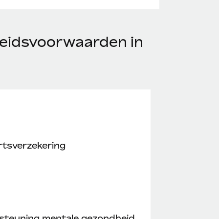
eidsvoorwaarden in
rtsverzekering
steuning mentale gezondheid