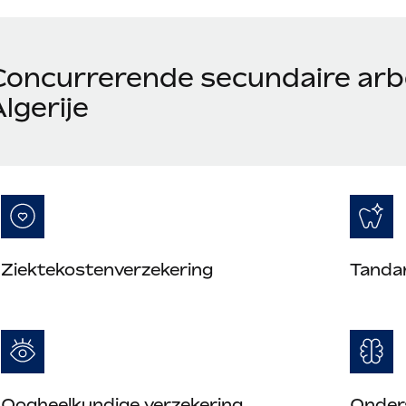
Concurrerende secundaire arb
lgerije
Ziektekostenverzekering
Tanda
Oogheelkundige verzekering
Onder