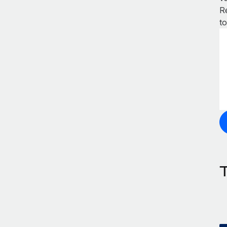
R
to
T