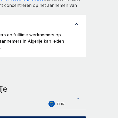
 kunt concentreren op het aannemen van
p'ers en fulltime werknemers op
aannemers in Algerije kan leiden
.
je
EUR