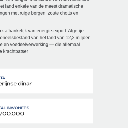
 het land enkele van de meest dramatische
ngen met ruige bergen, zoute chotts en
k afhankelijk van energie-export. Algerije
rsoneelsbestand van het land van 12,2 miljoen
ie en voedselverwerking — die allemaal
e krachtpatser
UTA
erijnse dinar
TAL INWONERS
.700.000