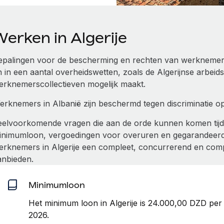
erken in Algerije
epalingen voor de bescherming en rechten van werknemers 
n in een aantal overheidswetten, zoals de Algerijnse arbeid
erknemerscollectieven mogelijk maakt.
erknemers in Albanië zijn beschermd tegen discriminatie op 
eelvoorkomende vragen die aan de orde kunnen komen tijde
inimumloon, vergoedingen voor overuren en gegarandeerd b
erknemers in Algerije een compleet, concurrerend en com
anbieden.
Minimumloon
Het minimum loon in Algerije is 24.000,00 DZD per
2026.