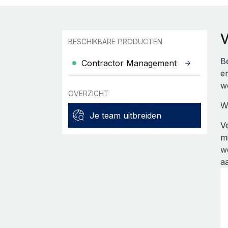
W
BESCHIKBARE PRODUCTEN
B
Contractor Management
e
w
OVERZICHT
W
Je team uitbreiden
V
m
w
a