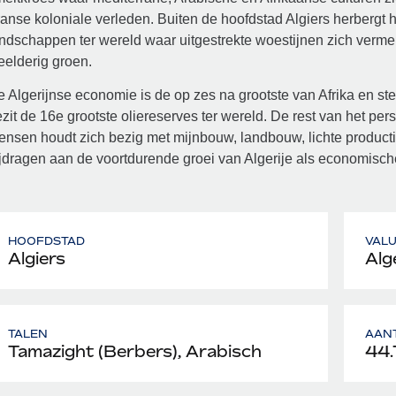
anse koloniale verleden. Buiten de hoofdstad Algiers herbergt
ndschappen ter wereld waar uitgestrekte woestijnen zich verme
elderig groen.
 Algerijnse economie is de op zes na grootste van Afrika en ster
zit de 16e grootste oliereserves ter wereld. De rest van het pe
nsen houdt zich bezig met mijnbouw, landbouw, lichte product
jdragen aan de voortdurende groei van Algerije als economisch
HOOFDSTAD
VAL
Algiers
Alg
TALEN
AAN
Tamazight (Berbers), Arabisch
44