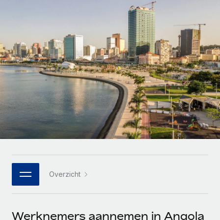
Zzp'ers internationaal onboarden en beheren
Betalingscalculator voor zzp'ers
Inloggen
Nederlands
Ontdek valuta-opties en betaalsnelheden voor
PEO
GROEIFASE
internationale zzp'ers
Ingewikkelde HR-taken eenvoudig uitbesteden
Français
Start-ups
Flexibele global HR en payroll solutions voor groeiende
LEREN MET REMOTE
Deutsch
bedrijven
INFRASTRUCTUUR
Onderzoek en gidsen
Remote Embedded
Mid-market
Español
HR naadloos in workflows integreren
Casestudy's
Teams uitbreiden met HR solutions op maat
Italiano
Platform
HR-woordenlijst
Enterprise
Ingebouwde essentiële HR-functies voor je team
Global HR voor grote bedrijven
Português (Portugal)
Checklists en templates
Verbinden
Nieuw
Bibliotheek met functiebeschrijvingen
日本語
AI-tools koppelen aan Remote met onze MCP
WERK MET ONS SAMEN
Overzicht
Strategische technologiepartners
Webinars
Integraties
한국어
Integreer global HR flexibel in je platform
Processen stroomlijnen met essentiële zakelijke tools
Evenementen
中文（简体）
Een partner worden
Werknemers aannemen in Angola
Newsroom