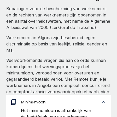
Ontdek hoe je met ons kunt samenwerken
DIENSTEN
Bepalingen voor de bescherming van werknemers
Inzicht in salaris en talent
Vraag een expert
Remote Build
Binnenkort beschikbaar
en de rechten van werknemers zijn opgenomen in
Krijg hulp van global HR- en juridische experts
Integraties en advies over AI-automatiseringen
een aantal overheidswetten, met name de Algemene
Inzichtencentrum
Arbeidswet van 2000 (Lei Geral do Trabalho) .
Achtergrondonderzoek
Support
Vereenvoudig het screeningsproces van
CASESTUDY'S
Werknemers in Algona zijn beschermd tegen
kandidaten
Alle bronnen bekijken
discriminatie op basis van leeftijd, religie, gender en
ras.
Compliance Watchtower
Blijf compliance-risico's voor
Veelvoorkomende vragen die aan de orde kunnen
BLOG
komen tijdens het wervingsproces zijn het
Global Payroll
Apparaatbeheer
minimumloon, vergoedingen voor overuren en
Lever en track wereldwijd IT-middelen
gegarandeerd betaald verlof. Met Remote kun je je
EOR en PEO
werknemers in Angola een compleet, concurrerend
Entiteiten oprichten
Contractor Management
en compliant arbeidsvoorwaardenpakket aanbieden.
Stel snel compliant entiteiten op
Belastingen
Minimumloon
Mobiliteit en overplaatsing
Het minimumloon is afhankelijk van
Naar de blog
Plaats werknemers moeiteloos over
de bedrijfstak van de werknemer: