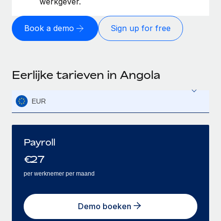
werkgever.
Book a demo
Sign up for free
Eerlijke tarieven in Angola
EUR
Payroll
€
27
per werknemer per maand
Demo boeken