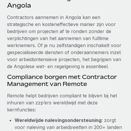
Ontdek hoe je met ons kunt samenwerken
DIENSTEN
Angola
Inzicht in salaris en talent
Vraag een expert
Remote Build
Binnenkort beschikbaar
Contractors aannemen in Angola kan een
Krijg hulp van global HR- en juridische experts
Integraties en advies over AI-automatiseringen
strategische en kosteneffectieve manier zijn voor
Inzichtencentrum
bedrijven om projecten af te ronden zonder de
Achtergrondonderzoek
Support
verplichtingen van het aannemen van fulltime
Vereenvoudig het screeningsproces van
CASESTUDY'S
werknemers. Of je nu zelfstandigen inschakelt voor
kandidaten
Alle bronnen bekijken
gespecialiseerde diensten of onderaannemers inzet
Hoe AI-pionier Weaviate zijn team met 120%
voor arbeidsintensieve projecten, het begrijpen van
liet groeien met Remote
Compliance Watchtower
de Angolese wet- en regelgeving is essentieel.
Blijf compliance-risico's voor
BLOG
Weaviate in één oogopslag Weaviate bouwt open source,
Compliance borgen met Contractor
AI-first infrastructuur. De missie van het...
Global Payroll
Apparaatbeheer
Management van Remote
Lever en track wereldwijd IT-middelen
Meer informatie
EOR en PEO
Remote helpt bedrijven compliant te blijven bij het
Entiteiten oprichten
Contractor Management
inhuren van zzp’ers wereldwijd met deze
Stel snel compliant entiteiten op
Reverse Tech's strategische samenwerking
kernfuncties:
Belastingen
met Remote voor contractor management en
Mobiliteit en overplaatsing
payroll
Wereldwijde nalevingsondersteuning
: zorgt
Naar de blog
Plaats werknemers moeiteloos over
voor naleving van arbeidswetten in 200+ landen
Reverse Tech in een oogopslag Reverse Tech, een start-