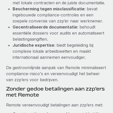
met lokale contracten en de juiste documentatie.
up op het gebied van gezondheid en welzijn,...
Secundaire arbeidsvoorwaarden
Bescherming tegen misclassificatie
: bevat
BLOG
Eenvoudig secundaire arbeidsvoorwaarden
Meer informatie
ingebouwde compliance-controles en een
beheren
soepele conversie van zzp’er naar werknemer.
Productupdates van Remote: Gusto- en Xero-
Gecentraliseerde documentatie
: behoudt
integraties en Contractor Management Plus
essentiële dossiers voor audits en automatiseert
Het blijft de missie van Remote om alle soorten bedrijven
belastingaangiften.
te helpen bij het aannemen, beheren en...
Juridische expertise
: biedt begeleiding bij
complexe lokale arbeidswetten en maakt
Meer informatie
internationaal aannemen eenvoudiger.
De gestroomlijnde aanpak van Remote minimaliseert
Hoe Phiture 55 werknemers in 19 landen
compliance-risico's en vereenvoudigt het beheer
beheert met Remote
van zzp’ers voor bedrijven.
Phiture, een toonaangevende leider in de wereldwijde
Zonder gedoe betalingen aan zzp’ers
mobiele groeiadviessector, zet zich sinds 2016...
met Remote
Meer informatie
Remote vereenvoudigt betalingen aan zzp’ers met: