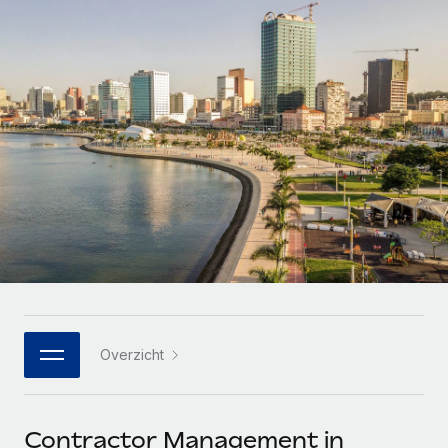
Zzp'ers internationaal onboarden en beheren
Betalingscalculator voor zzp'ers
Inloggen
Nederlands
Ontdek valuta-opties en betaalsnelheden voor
PEO
GROEIFASE
internationale zzp'ers
Ingewikkelde HR-taken eenvoudig uitbesteden
Français
Start-ups
Flexibele global HR en payroll solutions voor groeiende
LEREN MET REMOTE
Deutsch
bedrijven
INFRASTRUCTUUR
Onderzoek en gidsen
Remote Embedded
Mid-market
Español
HR naadloos in workflows integreren
Casestudy's
Teams uitbreiden met HR solutions op maat
Italiano
Platform
HR-woordenlijst
Enterprise
Ingebouwde essentiële HR-functies voor je team
Global HR voor grote bedrijven
Português (Portugal)
Checklists en templates
Verbinden
Nieuw
Bibliotheek met functiebeschrijvingen
日本語
AI-tools koppelen aan Remote met onze MCP
WERK MET ONS SAMEN
Overzicht
Strategische technologiepartners
Webinars
Integraties
한국어
Integreer global HR flexibel in je platform
Processen stroomlijnen met essentiële zakelijke tools
Evenementen
中文（简体）
Een partner worden
Contractor Management in
Newsroom