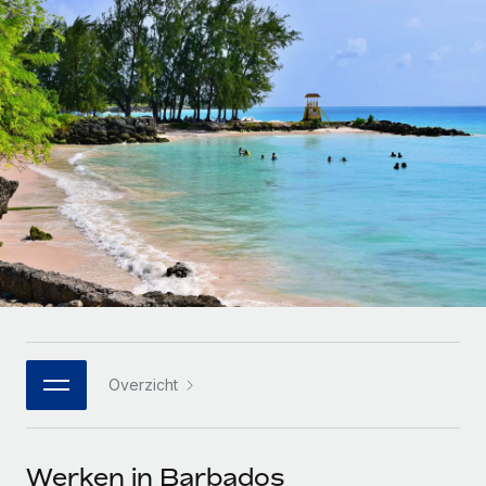
Zzp'ers internationaal onboarden en beheren
Betalingscalculator voor zzp'ers
Inloggen
Nederlands
Ontdek valuta-opties en betaalsnelheden voor
PEO
GROEIFASE
internationale zzp'ers
Ingewikkelde HR-taken eenvoudig uitbesteden
Français
Start-ups
Flexibele global HR en payroll solutions voor groeiende
LEREN MET REMOTE
Deutsch
bedrijven
INFRASTRUCTUUR
Onderzoek en gidsen
Remote Embedded
Mid-market
Español
HR naadloos in workflows integreren
Casestudy's
Teams uitbreiden met HR solutions op maat
Italiano
Platform
HR-woordenlijst
Enterprise
Ingebouwde essentiële HR-functies voor je team
Global HR voor grote bedrijven
Português (Portugal)
Checklists en templates
Verbinden
Nieuw
Bibliotheek met functiebeschrijvingen
日本語
AI-tools koppelen aan Remote met onze MCP
WERK MET ONS SAMEN
Overzicht
Strategische technologiepartners
Webinars
Integraties
한국어
Integreer global HR flexibel in je platform
Processen stroomlijnen met essentiële zakelijke tools
Evenementen
中文（简体）
Een partner worden
Werken in Barbados
Newsroom