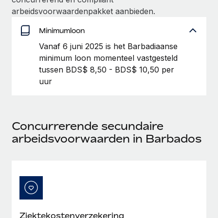
arbeidsvoorwaardenpakket aanbieden.
Secundaire arbeidsvoorwaarden
BLOG
Eenvoudig secundaire arbeidsvoorwaarden
Minimumloon
beheren
Productupdates van Remote: Gusto- en Xero-
Vanaf 6 juni 2025 is het Barbadiaanse
integraties en Contractor Management Plus
minimum loon momenteel vastgesteld
tussen BDS$ 8,50 - BDS$ 10,50 per
Het blijft de missie van Remote om alle soorten bedrijven
uur
te helpen bij het aannemen, beheren en...
Meer informatie
Concurrerende secundaire
Hoe Phiture 55 werknemers in 19 landen
arbeidsvoorwaarden in Barbados
beheert met Remote
Phiture, een toonaangevende leider in de wereldwijde
mobiele groeiadviessector, zet zich sinds 2016...
Meer informatie
Ziektekostenverzekering