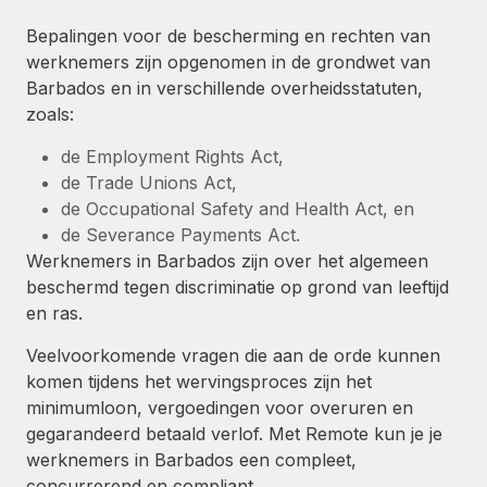
Ontdek hoe je met ons kunt samenwerken
DIENSTEN
Bepalingen voor de bescherming en rechten van
Inzicht in salaris en talent
Vraag een expert
Remote Build
Binnenkort beschikbaar
werknemers zijn opgenomen in de grondwet van
Krijg hulp van global HR- en juridische experts
Integraties en advies over AI-automatiseringen
Barbados en in verschillende overheidsstatuten,
Inzichtencentrum
zoals:
Achtergrondonderzoek
Support
Vereenvoudig het screeningsproces van
CASESTUDY'S
de Employment Rights Act,
kandidaten
Alle bronnen bekijken
de Trade Unions Act,
de Occupational Safety and Health Act, en
Compliance Watchtower
de Severance Payments Act.
Blijf compliance-risico's voor
BLOG
Werknemers in Barbados zijn over het algemeen
Global Payroll
beschermd tegen discriminatie op grond van leeftijd
Apparaatbeheer
en ras.
Lever en track wereldwijd IT-middelen
EOR en PEO
Veelvoorkomende vragen die aan de orde kunnen
Entiteiten oprichten
Contractor Management
komen tijdens het wervingsproces zijn het
Stel snel compliant entiteiten op
minimumloon, vergoedingen voor overuren en
Belastingen
gegarandeerd betaald verlof. Met Remote kun je je
Mobiliteit en overplaatsing
werknemers in Barbados een compleet,
Naar de blog
Plaats werknemers moeiteloos over
concurrerend en compliant