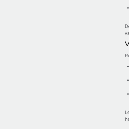
D
v
V
R
L
he