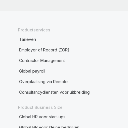
Productservices
Tarieven
Employer of Record (EOR)
Contractor Management
Global payroll
Overplaatsing via Remote
Consultancydiensten voor uitbreiding
Product Business Size
Global HR voor start-ups
Global HR voor kleine bedrijven