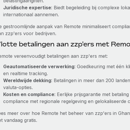
belastingaangiften.
Juridische expertise
: Biedt begeleiding bij complexe lo
internationaal aannemen.
e gestroomlijnde aanpak van Remote minimaliseert complian
an zzp'ers voor bedrijven.
lotte betalingen aan zzp'ers met Rem
emote vereenvoudigt betalingen aan zzp'ers met:
Geautomatiseerde verwerking
: Goedkeuring met één kl
en realtime tracking.
Wereldwijde dekking
: Betalingen in meer dan 200 lande
valuta-opties.
Kosten en compliance
: Eerlijke prijsgarantie met betali
compliance met regionale regelgeving en gelokaliseerde 
ees meer over hoe Remote het beheer van zzp'ers in Gha
t vandaag gratis.