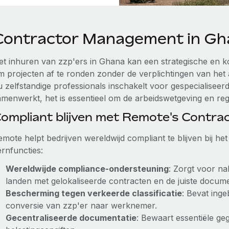
Contractor Management in Gh
et inhuren van zzp'ers in Ghana kan een strategische en ko
m projecten af te ronden zonder de verplichtingen van het
u zelfstandige professionals inschakelt voor gespecialise
amenwerkt, het is essentieel om de arbeidswetgeving en reg
ompliant blijven met Remote's Contr
emote helpt bedrijven wereldwijd compliant te blijven bij h
ernfuncties:
Wereldwijde compliance-ondersteuning
: Zorgt voor na
landen met gelokaliseerde contracten en de juiste docume
Bescherming tegen verkeerde classificatie
: Bevat ing
conversie van zzp'er naar werknemer.
Gecentraliseerde documentatie
: Bewaart essentiële ge