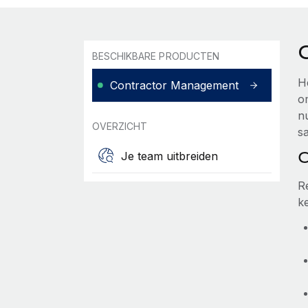
BESCHIKBARE PRODUCTEN
H
Contractor Management
o
n
OVERZICHT
s
C
Je team uitbreiden
R
k