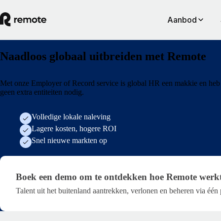
Aanbod
Naadloos globaal uitbreiden met Remote
Met onze Employer of Record service is global HR een makkie en heb 
geen extra entiteiten nodig.
Volledige lokale naleving
Lagere kosten, hogere ROI
Snel nieuwe markten op
Algemeen formulier voor demo-aanvragen
Boek een demo om te ontdekken hoe Remote werk
Talent uit het buitenland aantrekken, verlonen en beheren via één