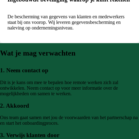
De bescherming van gegevens van klanten en medewerkers
staat bij ons voorop. Wij leveren gegevensbescherming en
naleving op ondernemingsniveau.
Wat je mag verwachten
1. Neem contact op
Dit is je kans om mee te bepalen hoe remote werken zich zal
ontwikkelen. Neem contact op voor meer informatie over de
mogelijkheden om samen te werken.
2. Akkoord
Ons team gaat samen met jou de voorwaarden van het partnerschap na
en start het onboardingproces.
3. Verwijs klanten door