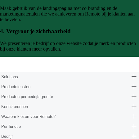
Maak gebruik van de landingspagina met co-branding en de
marketingmaterialen die we aanleveren om Remote bij je klanten aan
te bevelen.
4. Vergroot je zichtbaarheid
We presenteren je bedrijf op onze website zodat je merk en producten
bij onze klanten meer opvallen.
Form (partners/hr-consultants)
Solutions
Productdiensten
Producten per bedrijfsgrootte
Kennisbronnen
Waarom kiezen voor Remote?
Per functie
Bedrijf