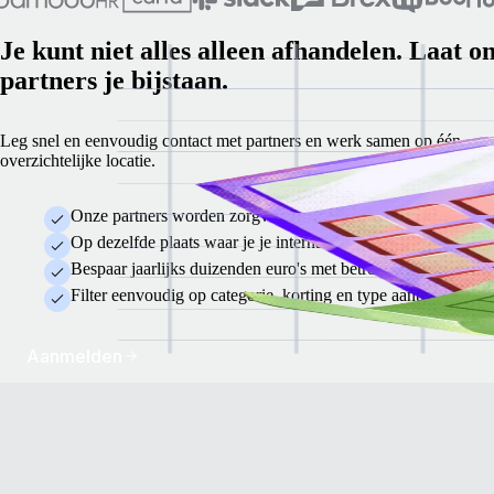
Je kunt niet alles alleen afhandelen. Laat o
partners je bijstaan.
Leg snel en eenvoudig contact met partners en werk samen op één
overzichtelijke locatie.
Onze partners worden zorgvuldig beoordeeld op betrouwbaarhe
Op dezelfde plaats waar je je internationale team in Remote 
Bespaar jaarlijks duizenden euro's met betrouwbare tools die
Filter eenvoudig op categorie, korting en type aanbod.
Aanmelden