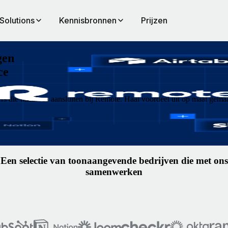
Solutions
Kennisbronnen
Prijzen
gen
ce
rs die naadloos aansluiten bij Remote. Haal voordeel uit op maat gema
Een selectie van toonaangevende bedrijven die met ons
samenwerken