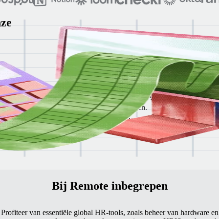
nze
id, veiligheid en op hun bewezen resultaten bij het optimaliseren van
al beheert, kun je het aanbod meteen raadplegen.
 je bedrijf ondersteunen op het vlak van finance, HR, samenwerking en 
Bij Remote inbegrepen
Profiteer van essentiële global HR-tools, zoals beheer van hardware en