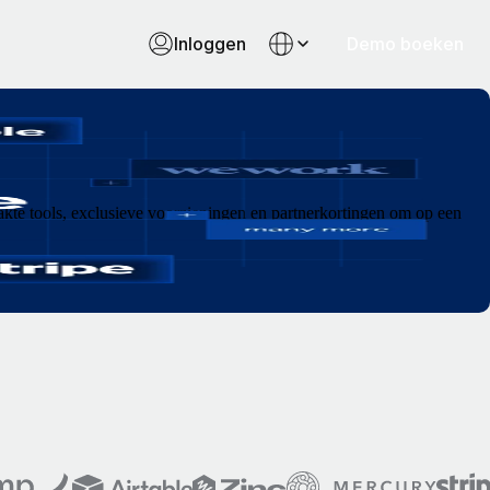
Inloggen
Demo boeken
akte tools, exclusieve voorzieningen en partnerkortingen om op een