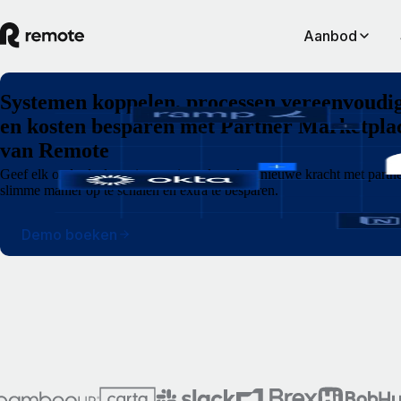
Aanbod
Systemen koppelen, processen vereenvoudi
en kosten besparen met Partner Marketpla
van Remote
Geef elk onderdeel van internationaal werken nieuwe kracht met partne
slimme manier op te schalen en extra te besparen.
Demo boeken