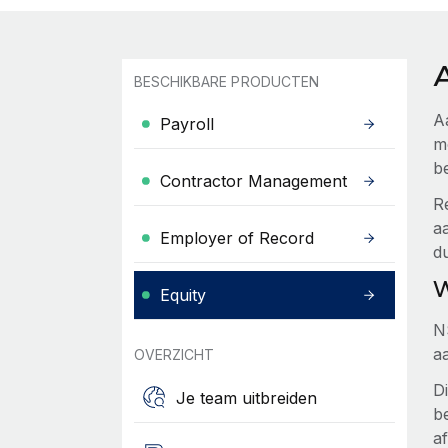
BESCHIKBARE PRODUCTEN
A
Payroll
m
b
Contractor Management
R
a
Employer of Record
du
W
Equity
N
aa
OVERZICHT
Di
Je team uitbreiden
b
af