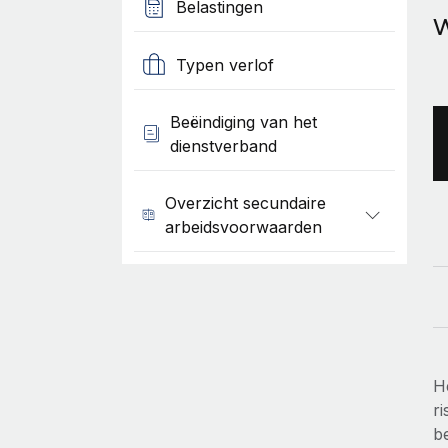
Belastingen
W
Typen verlof
Beëindiging van het
dienstverband
Overzicht secundaire
arbeidsvoorwaarden
H
ri
b