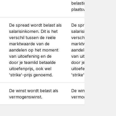
belastingheffing moet
plaatsvinden.
De spread wordt belast als
De spread wordt belast
salarisinkomen. Dit is het
salarisinkomen. Dit is h
verschil tussen de reële
verschil tussen de reël
marktwaarde van de
marktwaarde van de
aandelen op het moment
aandelen op het mome
van uitoefening en de
van uitoefening en de
door je teamlid betaalde
door je teamlid betaald
uitoefenprijs, ook wel
uitoefenprijs, ook wel
'strike'-prijs genoemd.
'strike'-prijs genoemd.
De winst wordt belast als
De winst wordt belast 
vermogenswinst.
vermogenswinst.