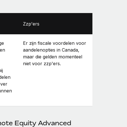
Zzp'ers
ge
Er zijn fiscale voordelen voor
een
aandelenopties in Canada,
maar die gelden momenteel
niet voor zzp'ers.
ij
delen
over
kunnen
mote Equity Advanced