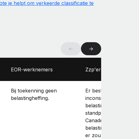
e je helpt om verkeerde classificatie te
←
→
EOR-werknemers
Zzp'ers
Bij toekenning geen
Er bestaan nog
belastingheffing.
inconsistenties in bepa
belastingzaken en in d
standpunten van de
Canadese
belastingautoriteiten, 
er zou geen