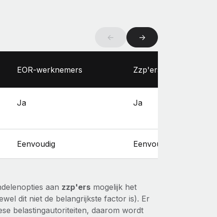
←
→
EOR-werknemers
Zzp'ers
Ja
Ja
Eenvoudig
Eenvoudig
ndelenopties aan
zzp'ers
mogelijk het
el dit niet de belangrijkste factor is). Er
se belastingautoriteiten, daarom wordt