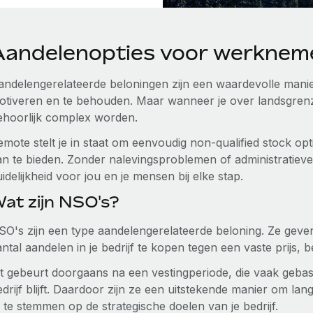
Aandelenopties voor werknem
andelengerelateerde beloningen zijn een waardevolle manier
otiveren en te behouden. Maar wanneer je over landsgre
ehoorlijk complex worden.
emote stelt je in staat om eenvoudig non-qualified stock o
an te bieden. Zonder nalevingsproblemen of administratie
idelijkheid voor jou en je mensen bij elke stap.
at zijn NSO's?
SO's zijn een type aandelengerelateerde beloning. Ze geve
ntal aandelen in je bedrijf te kopen tegen een vaste prijs, b
t gebeurt doorgaans na een vestingperiode, die vaak gebasee
edrijf blijft. Daardoor zijn ze een uitstekende manier om l
 te stemmen op de strategische doelen van je bedrijf.