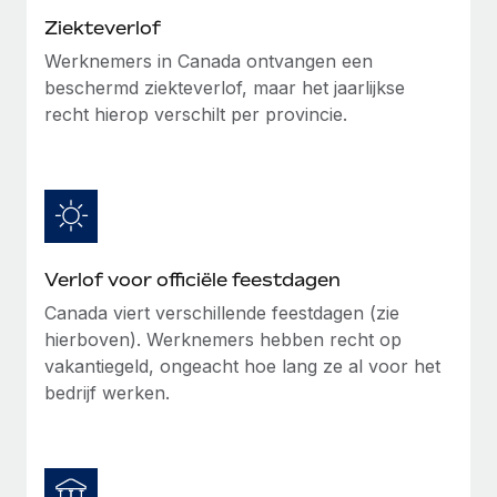
Ziekteverlof
Secundaire arbeidsvoorwaarden
BLOG
Eenvoudig secundaire arbeidsvoorwaarden
Werknemers in Canada ontvangen een
beheren
beschermd ziekteverlof, maar het jaarlijkse
Productupdates van Remote: Gusto- en Xero-
recht hierop verschilt per provincie.
integraties en Contractor Management Plus
Het blijft de missie van Remote om alle soorten bedrijven
te helpen bij het aannemen, beheren en...
Meer informatie
Verlof voor officiële feestdagen
Hoe Phiture 55 werknemers in 19 landen
Canada viert verschillende feestdagen (zie
beheert met Remote
hierboven). Werknemers hebben recht op
vakantiegeld, ongeacht hoe lang ze al voor het
Phiture, een toonaangevende leider in de wereldwijde
bedrijf werken.
mobiele groeiadviessector, zet zich sinds 2016...
Meer informatie