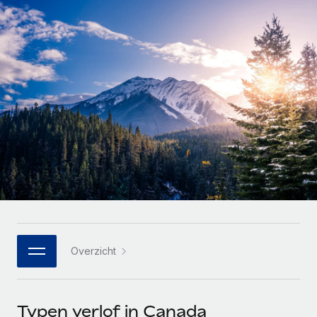
Zzp'ers internationaal onboarden en beheren
Betalingscalculator voor zzp'ers
Inloggen
Nederlands
Ontdek valuta-opties en betaalsnelheden voor
PEO
GROEIFASE
internationale zzp'ers
Ingewikkelde HR-taken eenvoudig uitbesteden
Français
Start-ups
Flexibele global HR en payroll solutions voor groeiende
LEREN MET REMOTE
Deutsch
bedrijven
INFRASTRUCTUUR
Onderzoek en gidsen
Remote Embedded
Mid-market
Español
HR naadloos in workflows integreren
Casestudy's
Teams uitbreiden met HR solutions op maat
Italiano
Platform
HR-woordenlijst
Enterprise
Ingebouwde essentiële HR-functies voor je team
Global HR voor grote bedrijven
Português (Portugal)
Checklists en templates
Verbinden
Nieuw
Bibliotheek met functiebeschrijvingen
日本語
AI-tools koppelen aan Remote met onze MCP
WERK MET ONS SAMEN
Overzicht
Strategische technologiepartners
Webinars
Integraties
한국어
Integreer global HR flexibel in je platform
Processen stroomlijnen met essentiële zakelijke tools
Evenementen
中文（简体）
Een partner worden
Typen verlof in Canada
Newsroom