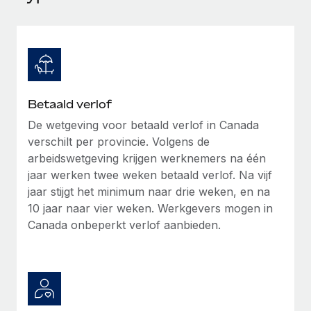
Ontdek hoe je met ons kunt samenwerken
DIENSTEN
Inzicht in salaris en talent
Vraag een expert
Remote Build
Binnenkort beschikbaar
Krijg hulp van global HR- en juridische experts
Integraties en advies over AI-automatiseringen
Inzichtencentrum
Achtergrondonderzoek
Support
Vereenvoudig het screeningsproces van
CASESTUDY'S
Betaald verlof
kandidaten
Alle bronnen bekijken
De wetgeving voor betaald verlof in Canada
verschilt per provincie. Volgens de
Compliance Watchtower
arbeidswetgeving krijgen werknemers na één
Blijf compliance-risico's voor
BLOG
jaar werken twee weken betaald verlof. Na vijf
Global Payroll
Apparaatbeheer
jaar stijgt het minimum naar drie weken, en na
Lever en track wereldwijd IT-middelen
10 jaar naar vier weken. Werkgevers mogen in
EOR en PEO
Canada onbeperkt verlof aanbieden.
Entiteiten oprichten
Contractor Management
Stel snel compliant entiteiten op
Belastingen
Mobiliteit en overplaatsing
Naar de blog
Plaats werknemers moeiteloos over