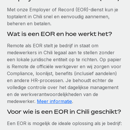
Ontdek hoe je met ons kunt samenwerken
DIENSTEN
Met onze Employer of Record (EOR)-dienst kun je
Inzicht in salaris en talent
Vraag een expert
Remote Build
Binnenkort beschikbaar
toptalent in Chili snel en eenvoudig aannemen,
Krijg hulp van global HR- en juridische experts
Integraties en advies over AI-automatiseringen
beheren en betalen.
Inzichtencentrum
Achtergrondonderzoek
Wat is een EOR en hoe werkt het?
Support
Vereenvoudig het screeningsproces van
CASESTUDY'S
Remote als EOR stelt je bedrijf in staat om
kandidaten
Alle bronnen bekijken
medewerkers in Chili legaal aan te stellen zonder
een lokale juridische entiteit op te richten. Op papier
Compliance Watchtower
is Remote de officiële werkgever en wij zorgen voor
Blijf compliance-risico's voor
BLOG
Compliance, loonlijst, benefits (inclusief aandelen)
Global Payroll
Apparaatbeheer
en andere HR-processen. Je behoudt echter de
Lever en track wereldwijd IT-middelen
volledige controle over het dagelijkse management
EOR en PEO
en de werkverantwoordelijkheden van de
Entiteiten oprichten
Contractor Management
medewerker.
Meer informatie
.
Stel snel compliant entiteiten op
Voor wie is een EOR in Chili geschikt?
Belastingen
Mobiliteit en overplaatsing
Een EOR is mogelijk de ideale oplossing als je bedrijf:
Naar de blog
Plaats werknemers moeiteloos over