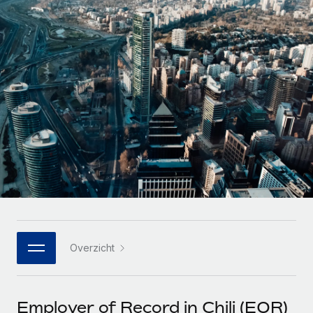
Zzp'ers internationaal onboarden en beheren
Betalingscalculator voor zzp'ers
Inloggen
Nederlands
Ontdek valuta-opties en betaalsnelheden voor
PEO
GROEIFASE
internationale zzp'ers
Ingewikkelde HR-taken eenvoudig uitbesteden
Français
Start-ups
Flexibele global HR en payroll solutions voor groeiende
LEREN MET REMOTE
Deutsch
bedrijven
INFRASTRUCTUUR
Onderzoek en gidsen
Remote Embedded
Mid-market
Español
HR naadloos in workflows integreren
Casestudy's
Teams uitbreiden met HR solutions op maat
Italiano
Platform
HR-woordenlijst
Enterprise
Ingebouwde essentiële HR-functies voor je team
Global HR voor grote bedrijven
Português (Portugal)
Checklists en templates
Verbinden
Nieuw
Bibliotheek met functiebeschrijvingen
日本語
AI-tools koppelen aan Remote met onze MCP
WERK MET ONS SAMEN
Overzicht
Strategische technologiepartners
Webinars
Integraties
한국어
Integreer global HR flexibel in je platform
Processen stroomlijnen met essentiële zakelijke tools
Evenementen
中文（简体）
Een partner worden
Employer of Record in Chili (EOR)
Newsroom