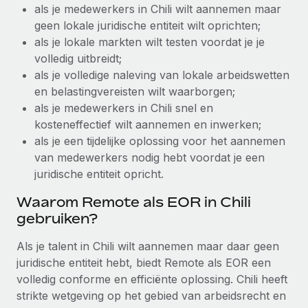
als je medewerkers in Chili wilt aannemen maar
Secundaire arbeidsvoorwaarden
geen lokale juridische entiteit wilt oprichten;
BLOG
Eenvoudig secundaire arbeidsvoorwaarden
als je lokale markten wilt testen voordat je je
beheren
volledig uitbreidt;
Productupdates van Remote: Gusto- en Xero-
als je volledige naleving van lokale arbeidswetten
integraties en Contractor Management Plus
en belastingvereisten wilt waarborgen;
Het blijft de missie van Remote om alle soorten bedrijven
als je medewerkers in Chili snel en
te helpen bij het aannemen, beheren en...
kosteneffectief wilt aannemen en inwerken;
als je een tijdelijke oplossing voor het aannemen
Meer informatie
van medewerkers nodig hebt voordat je een
juridische entiteit opricht.
Hoe Phiture 55 werknemers in 19 landen
Waarom Remote als EOR in Chili
beheert met Remote
gebruiken?
Phiture, een toonaangevende leider in de wereldwijde
mobiele groeiadviessector, zet zich sinds 2016...
Als je talent in Chili wilt aannemen maar daar geen
juridische entiteit hebt, biedt Remote als EOR een
Meer informatie
volledig conforme en efficiënte oplossing. Chili heeft
strikte wetgeving op het gebied van arbeidsrecht en