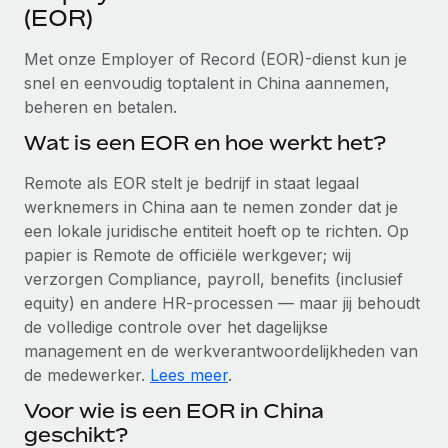
Ontdek hoe je met ons kunt samenwerken
DIENSTEN
(EOR)
Inzicht in salaris en talent
Vraag een expert
Remote Build
Binnenkort beschikbaar
Met onze Employer of Record (EOR)-dienst kun je
Krijg hulp van global HR- en juridische experts
Integraties en advies over AI-automatiseringen
snel en eenvoudig toptalent in China aannemen,
Inzichtencentrum
beheren en betalen.
Achtergrondonderzoek
Support
Vereenvoudig het screeningsproces van
Wat is een EOR en hoe werkt het?
CASESTUDY'S
kandidaten
Alle bronnen bekijken
Remote als EOR stelt je bedrijf in staat legaal
Hoe AI-pionier Weaviate zijn team met 120%
liet groeien met Remote
Compliance Watchtower
werknemers in China aan te nemen zonder dat je
Blijf compliance-risico's voor
een lokale juridische entiteit hoeft op te richten. Op
BLOG
Weaviate in één oogopslag Weaviate bouwt open source,
papier is Remote de officiële werkgever; wij
AI-first infrastructuur. De missie van het...
Global Payroll
Apparaatbeheer
verzorgen Compliance, payroll, benefits (inclusief
Lever en track wereldwijd IT-middelen
Meer informatie
equity) en andere HR-processen — maar jij behoudt
EOR en PEO
de volledige controle over het dagelijkse
Entiteiten oprichten
Contractor Management
management en de werkverantwoordelijkheden van
Stel snel compliant entiteiten op
De strategische samenwerking tussen
de medewerker.
Lees meer
.
Belastingen
Reverse Tech en Remote voor zzp- en payroll-
Voor wie is een EOR in China
Mobiliteit en overplaatsing
beheer
Naar de blog
geschikt?
Plaats werknemers moeiteloos over
Reverse Tech in een oogopslag Reverse Tech, een start-