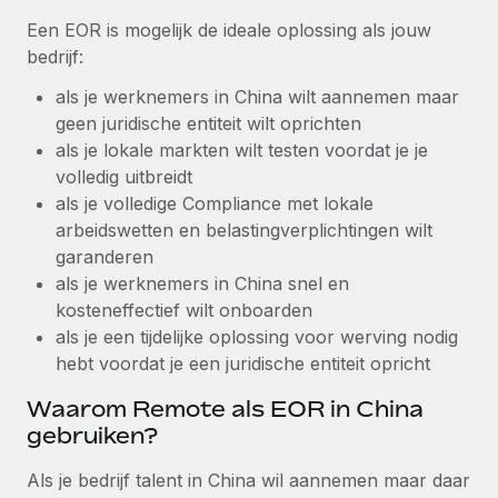
up op het gebied van gezondheid en welzijn,...
Een EOR is mogelijk de ideale oplossing als jouw
Secundaire arbeidsvoorwaarden
BLOG
bedrijf:
Eenvoudig secundaire arbeidsvoorwaarden
Meer informatie
beheren
als je werknemers in China wilt aannemen maar
Productupdates van Remote: Gusto- en Xero-
geen juridische entiteit wilt oprichten
integraties en Contractor Management Plus
als je lokale markten wilt testen voordat je je
Het blijft de missie van Remote om alle soorten bedrijven
volledig uitbreidt
te helpen bij het aannemen, beheren en...
als je volledige Compliance met lokale
arbeidswetten en belastingverplichtingen wilt
Meer informatie
garanderen
als je werknemers in China snel en
Hoe Phiture 55 werknemers in 19 landen
kosteneffectief wilt onboarden
beheert met Remote
als je een tijdelijke oplossing voor werving nodig
hebt voordat je een juridische entiteit opricht
Phiture, een toonaangevende leider in de wereldwijde
mobiele groeiadviessector, zet zich sinds 2016...
Waarom Remote als EOR in China
gebruiken?
Meer informatie
Als je bedrijf talent in China wil aannemen maar daar