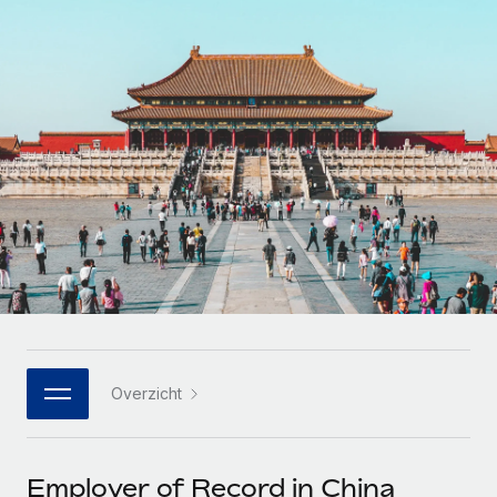
Zzp'ers internationaal onboarden en beheren
Betalingscalculator voor zzp'ers
Inloggen
Nederlands
Ontdek valuta-opties en betaalsnelheden voor
PEO
GROEIFASE
internationale zzp'ers
Ingewikkelde HR-taken eenvoudig uitbesteden
Français
Start-ups
Flexibele global HR en payroll solutions voor groeiende
LEREN MET REMOTE
Deutsch
bedrijven
INFRASTRUCTUUR
Onderzoek en gidsen
Remote Embedded
Mid-market
Español
HR naadloos in workflows integreren
Casestudy's
Teams uitbreiden met HR solutions op maat
Italiano
Platform
HR-woordenlijst
Enterprise
Ingebouwde essentiële HR-functies voor je team
Global HR voor grote bedrijven
Português (Portugal)
Checklists en templates
Verbinden
Nieuw
Bibliotheek met functiebeschrijvingen
日本語
AI-tools koppelen aan Remote met onze MCP
WERK MET ONS SAMEN
Overzicht
Strategische technologiepartners
Webinars
Integraties
한국어
Integreer global HR flexibel in je platform
Processen stroomlijnen met essentiële zakelijke tools
Evenementen
中文（简体）
Een partner worden
Employer of Record in China
Newsroom