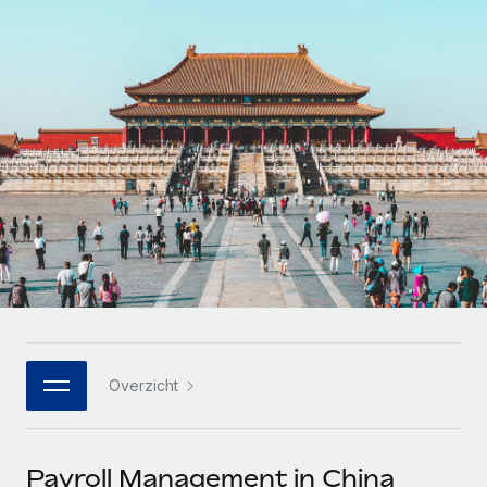
Zzp'ers internationaal onboarden en beheren
Betalingscalculator voor zzp'ers
Inloggen
Nederlands
Ontdek valuta-opties en betaalsnelheden voor
PEO
GROEIFASE
internationale zzp'ers
Ingewikkelde HR-taken eenvoudig uitbesteden
Français
Start-ups
Flexibele global HR en payroll solutions voor groeiende
LEREN MET REMOTE
Deutsch
bedrijven
INFRASTRUCTUUR
Onderzoek en gidsen
Remote Embedded
Mid-market
Español
HR naadloos in workflows integreren
Casestudy's
Teams uitbreiden met HR solutions op maat
Italiano
Platform
HR-woordenlijst
Enterprise
Ingebouwde essentiële HR-functies voor je team
Global HR voor grote bedrijven
Português (Portugal)
Checklists en templates
Verbinden
Nieuw
Bibliotheek met functiebeschrijvingen
日本語
AI-tools koppelen aan Remote met onze MCP
WERK MET ONS SAMEN
Overzicht
Strategische technologiepartners
Webinars
Integraties
한국어
Integreer global HR flexibel in je platform
Processen stroomlijnen met essentiële zakelijke tools
Evenementen
中文（简体）
Een partner worden
Payroll Management in China
Newsroom