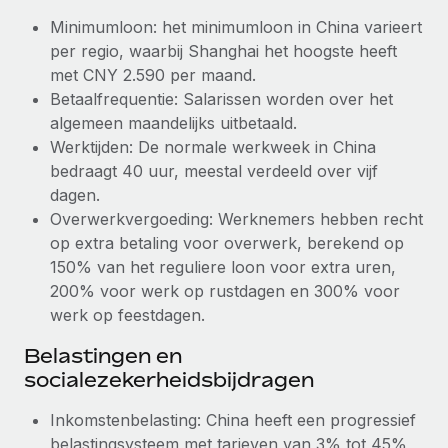
Minimumloon: het minimumloon in China varieert
Secundaire arbeidsvoorwaarden
BLOG
per regio, waarbij Shanghai het hoogste heeft
Eenvoudig secundaire arbeidsvoorwaarden
met CNY 2.590 per maand.
beheren
Productupdates van Remote: Gusto- en Xero-
Betaalfrequentie: Salarissen worden over het
integraties en Contractor Management Plus
algemeen maandelijks uitbetaald.
Het blijft de missie van Remote om alle soorten bedrijven
Werktijden: De normale werkweek in China
te helpen bij het aannemen, beheren en...
bedraagt 40 uur, meestal verdeeld over vijf
dagen.
Meer informatie
Overwerkvergoeding: Werknemers hebben recht
op extra betaling voor overwerk, berekend op
150% van het reguliere loon voor extra uren,
Hoe Phiture 55 werknemers in 19 landen
200% voor werk op rustdagen en 300% voor
beheert met Remote
werk op feestdagen.
Phiture, een toonaangevende leider in de wereldwijde
Belastingen en
mobiele groeiadviessector, zet zich sinds 2016...
socialezekerheidsbijdragen
Meer informatie
Inkomstenbelasting: China heeft een progressief
belastingsysteem met tarieven van 3% tot 45%