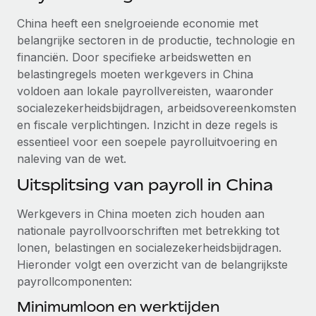
Ontdek hoe je met ons kunt samenwerken
DIENSTEN
China heeft een snelgroeiende economie met
Inzicht in salaris en talent
Vraag een expert
Remote Build
Binnenkort beschikbaar
belangrijke sectoren in de productie, technologie en
Krijg hulp van global HR- en juridische experts
Integraties en advies over AI-automatiseringen
financiën. Door specifieke arbeidswetten en
Inzichtencentrum
belastingregels moeten werkgevers in China
Achtergrondonderzoek
Support
voldoen aan lokale payrollvereisten, waaronder
Vereenvoudig het screeningsproces van
CASESTUDY'S
socialezekerheidsbijdragen, arbeidsovereenkomsten
kandidaten
Alle bronnen bekijken
en fiscale verplichtingen. Inzicht in deze regels is
essentieel voor een soepele payrolluitvoering en
Compliance Watchtower
naleving van de wet.
Blijf compliance-risico's voor
BLOG
Uitsplitsing van payroll in China
Global Payroll
Apparaatbeheer
Lever en track wereldwijd IT-middelen
Werkgevers in China moeten zich houden aan
EOR en PEO
nationale payrollvoorschriften met betrekking tot
Entiteiten oprichten
Contractor Management
lonen, belastingen en socialezekerheidsbijdragen.
Stel snel compliant entiteiten op
Hieronder volgt een overzicht van de belangrijkste
Belastingen
payrollcomponenten:
Mobiliteit en overplaatsing
Naar de blog
Minimumloon en werktijden
Plaats werknemers moeiteloos over