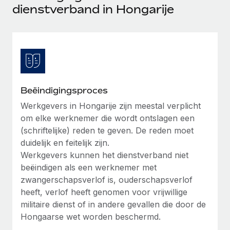
Ontdek hoe je met ons kunt samenwerken
DIENSTEN
dienstverband in Hongarije
Inzicht in salaris en talent
Vraag een expert
Remote Build
Binnenkort beschikbaar
Krijg hulp van global HR- en juridische experts
Integraties en advies over AI-automatiseringen
Inzichtencentrum
Achtergrondonderzoek
Support
Vereenvoudig het screeningsproces van
CASESTUDY'S
kandidaten
Alle bronnen bekijken
Beëindigingsproces
Compliance Watchtower
Werkgevers in Hongarije zijn meestal verplicht
om elke werknemer die wordt ontslagen een
Blijf compliance-risico's voor
BLOG
(schriftelijke) reden te geven. De reden moet
Global Payroll
Apparaatbeheer
duidelijk en feitelijk zijn.
Lever en track wereldwijd IT-middelen
Werkgevers kunnen het dienstverband niet
EOR en PEO
beëindigen als een werknemer met
Entiteiten oprichten
Contractor Management
zwangerschapsverlof is, ouderschapsverlof
Stel snel compliant entiteiten op
heeft, verlof heeft genomen voor vrijwillige
Belastingen
militaire dienst of in andere gevallen die door de
Mobiliteit en overplaatsing
Hongaarse wet worden beschermd.
Naar de blog
Plaats werknemers moeiteloos over