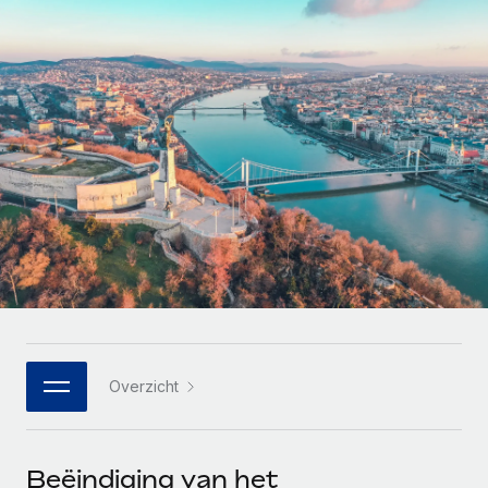
Zzp'ers internationaal onboarden en beheren
Betalingscalculator voor zzp'ers
Inloggen
Nederlands
Ontdek valuta-opties en betaalsnelheden voor
PEO
GROEIFASE
internationale zzp'ers
Ingewikkelde HR-taken eenvoudig uitbesteden
Français
Start-ups
Flexibele global HR en payroll solutions voor groeiende
LEREN MET REMOTE
Deutsch
bedrijven
INFRASTRUCTUUR
Onderzoek en gidsen
Remote Embedded
Mid-market
Español
HR naadloos in workflows integreren
Casestudy's
Teams uitbreiden met HR solutions op maat
Italiano
Platform
HR-woordenlijst
Enterprise
Ingebouwde essentiële HR-functies voor je team
Global HR voor grote bedrijven
Português (Portugal)
Checklists en templates
Verbinden
Nieuw
Bibliotheek met functiebeschrijvingen
日本語
AI-tools koppelen aan Remote met onze MCP
WERK MET ONS SAMEN
Overzicht
Strategische technologiepartners
Webinars
Integraties
한국어
Integreer global HR flexibel in je platform
Processen stroomlijnen met essentiële zakelijke tools
Evenementen
中文（简体）
Een partner worden
Beëindiging van het
Newsroom