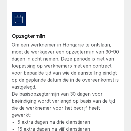
Secundaire arbeidsvoorwaarden
BLOG
Eenvoudig secundaire arbeidsvoorwaarden
beheren
Productupdates van Remote: Gusto- en Xero-
integraties en Contractor Management Plus
Opzegtermijn
Het blijft de missie van Remote om alle soorten bedrijven
Om een werknemer in Hongarije te ontslaan,
te helpen bij het aannemen, beheren en...
moet de werkgever een opzegtermijn van 30-90
dagen in acht nemen. Deze periode is niet van
Meer informatie
toepassing op werknemers met een contract
voor bepaalde tijd van wie de aanstelling eindigt
op de geplande datum die in de overeenkomst is
Hoe Phiture 55 werknemers in 19 landen
vastgelegd.
beheert met Remote
De basisopzegtermijn van 30 dagen voor
Phiture, een toonaangevende leider in de wereldwijde
beëindiging wordt verlengd op basis van de tijd
mobiele groeiadviessector, zet zich sinds 2016...
die de werknemer voor het bedrijf heeft
gewerkt:
Meer informatie
5 extra dagen na drie dienstjaren
15 extra dagen na vijf dienstjaren