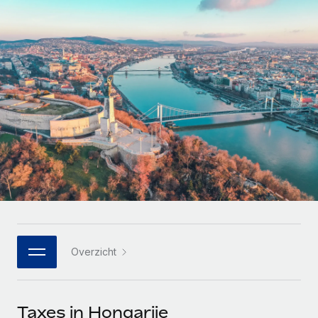
Zzp'ers internationaal onboarden en beheren
Betalingscalculator voor zzp'ers
Inloggen
Nederlands
Ontdek valuta-opties en betaalsnelheden voor
PEO
GROEIFASE
internationale zzp'ers
Ingewikkelde HR-taken eenvoudig uitbesteden
Français
Start-ups
Flexibele global HR en payroll solutions voor groeiende
LEREN MET REMOTE
Deutsch
bedrijven
INFRASTRUCTUUR
Onderzoek en gidsen
Remote Embedded
Mid-market
Español
HR naadloos in workflows integreren
Casestudy's
Teams uitbreiden met HR solutions op maat
Italiano
Platform
HR-woordenlijst
Enterprise
Ingebouwde essentiële HR-functies voor je team
Global HR voor grote bedrijven
Português (Portugal)
Checklists en templates
Verbinden
Nieuw
Bibliotheek met functiebeschrijvingen
日本語
AI-tools koppelen aan Remote met onze MCP
WERK MET ONS SAMEN
Overzicht
Strategische technologiepartners
Webinars
Integraties
한국어
Integreer global HR flexibel in je platform
Processen stroomlijnen met essentiële zakelijke tools
Evenementen
中文（简体）
Een partner worden
Taxes in Hongarije
Newsroom