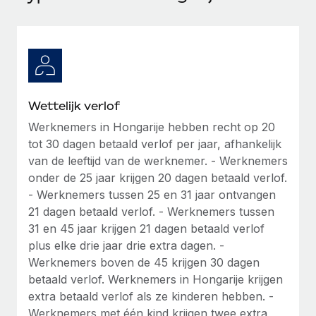
Ontdek hoe je met ons kunt samenwerken
DIENSTEN
Inzicht in salaris en talent
Vraag een expert
Remote Build
Binnenkort beschikbaar
Krijg hulp van global HR- en juridische experts
Integraties en advies over AI-automatiseringen
Inzichtencentrum
Achtergrondonderzoek
Support
Vereenvoudig het screeningsproces van
CASESTUDY'S
Wettelijk verlof
kandidaten
Alle bronnen bekijken
Werknemers in Hongarije hebben recht op 20
tot 30 dagen betaald verlof per jaar, afhankelijk
Compliance Watchtower
van de leeftijd van de werknemer. - Werknemers
Blijf compliance-risico's voor
BLOG
onder de 25 jaar krijgen 20 dagen betaald verlof.
Global Payroll
Apparaatbeheer
- Werknemers tussen 25 en 31 jaar ontvangen
Lever en track wereldwijd IT-middelen
21 dagen betaald verlof. - Werknemers tussen
EOR en PEO
31 en 45 jaar krijgen 21 dagen betaald verlof
Entiteiten oprichten
Contractor Management
plus elke drie jaar drie extra dagen. -
Stel snel compliant entiteiten op
Werknemers boven de 45 krijgen 30 dagen
Belastingen
betaald verlof. Werknemers in Hongarije krijgen
Mobiliteit en overplaatsing
extra betaald verlof als ze kinderen hebben. -
Naar de blog
Plaats werknemers moeiteloos over
Werknemers met één kind krijgen twee extra