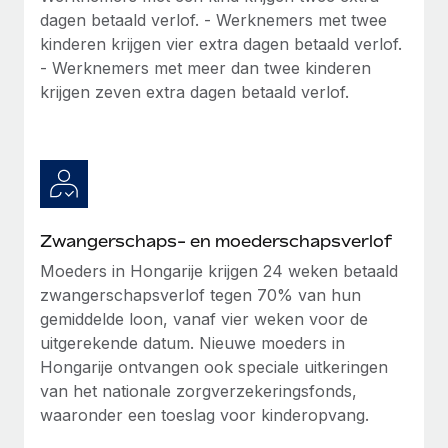
dagen betaald verlof. - Werknemers met twee
Secundaire arbeidsvoorwaarden
kinderen krijgen vier extra dagen betaald verlof.
BLOG
Eenvoudig secundaire arbeidsvoorwaarden
- Werknemers met meer dan twee kinderen
beheren
krijgen zeven extra dagen betaald verlof.
Productupdates van Remote: Gusto- en Xero-
integraties en Contractor Management Plus
Het blijft de missie van Remote om alle soorten bedrijven
te helpen bij het aannemen, beheren en...
Meer informatie
Zwangerschaps- en moederschapsverlof
Moeders in Hongarije krijgen 24 weken betaald
Hoe Phiture 55 werknemers in 19 landen
zwangerschapsverlof tegen 70% van hun
beheert met Remote
gemiddelde loon, vanaf vier weken voor de
Phiture, een toonaangevende leider in de wereldwijde
uitgerekende datum. Nieuwe moeders in
mobiele groeiadviessector, zet zich sinds 2016...
Hongarije ontvangen ook speciale uitkeringen
van het nationale zorgverzekeringsfonds,
Meer informatie
waaronder een toeslag voor kinderopvang.