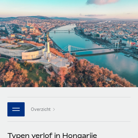
Zzp'ers internationaal onboarden en beheren
Betalingscalculator voor zzp'ers
Inloggen
Nederlands
Ontdek valuta-opties en betaalsnelheden voor
PEO
GROEIFASE
internationale zzp'ers
Ingewikkelde HR-taken eenvoudig uitbesteden
Français
Start-ups
Flexibele global HR en payroll solutions voor groeiende
LEREN MET REMOTE
Deutsch
bedrijven
INFRASTRUCTUUR
Onderzoek en gidsen
Remote Embedded
Mid-market
Español
HR naadloos in workflows integreren
Casestudy's
Teams uitbreiden met HR solutions op maat
Italiano
Platform
HR-woordenlijst
Enterprise
Ingebouwde essentiële HR-functies voor je team
Global HR voor grote bedrijven
Português (Portugal)
Checklists en templates
Verbinden
Nieuw
Bibliotheek met functiebeschrijvingen
日本語
AI-tools koppelen aan Remote met onze MCP
WERK MET ONS SAMEN
Overzicht
Strategische technologiepartners
Webinars
Integraties
한국어
Integreer global HR flexibel in je platform
Processen stroomlijnen met essentiële zakelijke tools
Evenementen
中文（简体）
Een partner worden
Typen verlof in Hongarije
Newsroom