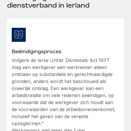
Ontdek hoe je met ons kunt samenwerken
DIENSTEN
dienstverband in Ierland
Inzicht in salaris en talent
Vraag een expert
Remote Build
Binnenkort beschikbaar
Krijg hulp van global HR- en juridische experts
Integraties en advies over AI-automatiseringen
Inzichtencentrum
Achtergrondonderzoek
Support
Vereenvoudig het screeningsproces van
CASESTUDY'S
kandidaten
Alle bronnen bekijken
Beëindigingsproces
Compliance Watchtower
Volgens de Ierse Unfair Dismissals Act 1977
mag een werkgever een werknemer alleen
Blijf compliance-risico's voor
BLOG
ontslaan op substantiële en gerechtvaardigde
Global Payroll
Apparaatbeheer
gronden, anders wordt het beschouwd als
Lever en track wereldwijd IT-middelen
oneerlijk ontslag. Een werkgever kan een
EOR en PEO
arbeidsrelatie om vele redenen beëindigen, op
Entiteiten oprichten
Contractor Management
voorwaarde dat de werkgever zich houdt aan
Stel snel compliant entiteiten op
de voorwaarden van de arbeidsovereenkomst,
Belastingen
inclusief het geven van de vereiste
Mobiliteit en overplaatsing
opzegtermijn."
Naar de blog
Plaats werknemers moeiteloos over
Werknemers met meer dan 1 jaar