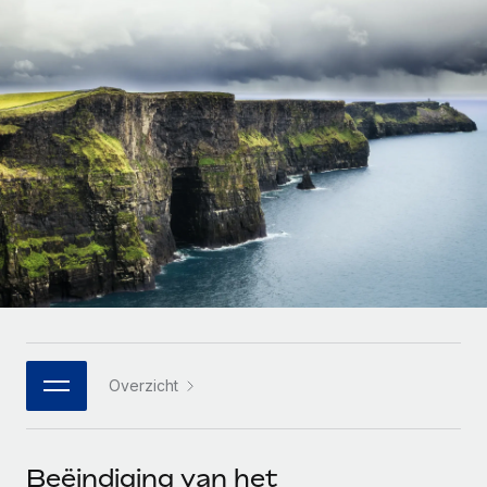
Zzp'ers internationaal onboarden en beheren
Betalingscalculator voor zzp'ers
Inloggen
Nederlands
Ontdek valuta-opties en betaalsnelheden voor
PEO
GROEIFASE
internationale zzp'ers
Ingewikkelde HR-taken eenvoudig uitbesteden
Français
Start-ups
Flexibele global HR en payroll solutions voor groeiende
LEREN MET REMOTE
Deutsch
bedrijven
INFRASTRUCTUUR
Onderzoek en gidsen
Remote Embedded
Mid-market
Español
HR naadloos in workflows integreren
Casestudy's
Teams uitbreiden met HR solutions op maat
Italiano
Platform
HR-woordenlijst
Enterprise
Ingebouwde essentiële HR-functies voor je team
Global HR voor grote bedrijven
Português (Portugal)
Checklists en templates
Verbinden
Nieuw
Bibliotheek met functiebeschrijvingen
日本語
AI-tools koppelen aan Remote met onze MCP
WERK MET ONS SAMEN
Overzicht
Strategische technologiepartners
Webinars
Integraties
한국어
Integreer global HR flexibel in je platform
Processen stroomlijnen met essentiële zakelijke tools
Evenementen
中文（简体）
Een partner worden
Beëindiging van het
Newsroom