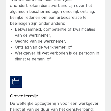
ononderbroken dienstverband zijn over het
Secundaire arbeidsvoorwaarden
algemeen beschermd tegen oneerlijk ontslag.
BLOG
Eenvoudig secundaire arbeidsvoorwaarden
Eerlijke redenen om een arbeidsrelatie te
beheren
Productupdates van Remote: Gusto- en Xero-
beëindigen zijn onder andere:
integraties en Contractor Management Plus
Bekwaamheid, competentie of kwalificaties
van de werknemer;
Het blijft de missie van Remote om alle soorten bedrijven
Gedrag van de werknemer;
te helpen bij het aannemen, beheren en...
Ontslag van de werknemer; of
Meer informatie
Werkgever bij wet verboden is de persoon in
dienst te nemen; of
Hoe Phiture 55 werknemers in 19 landen
beheert met Remote
Phiture, een toonaangevende leider in de wereldwijde
mobiele groeiadviessector, zet zich sinds 2016...
Opzegtermijn
Meer informatie
De wettelijke opzegtermijn voor een werkgever
hangt af van de duur van het dienstverband: