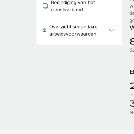
Beëindiging van het
w
dienstverband
d
ge
Overzicht secundaire
W
arbeidsvoorwaarden
S
B
i
N