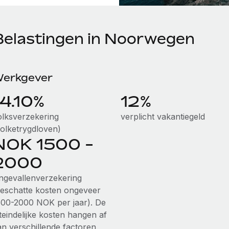
Belastingen in Noorwegen
erkgever
14.10%
12%
olksverzekering
verplicht vakantiegeld
Folketrygdloven)
NOK 1500 -
2000
ngevallenverzekering
geschatte kosten ongeveer
500-2000 NOK per jaar). De
teindelijke kosten hangen af
an verschillende factoren,