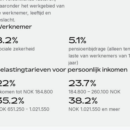
aaronder het werkgebied van
e werknemer, leeftijd en
slacht.
erknemer
8.2%
5.1%
ociale zekerheid
pensioenbijdrage (alleen te
laste van werknemers van 
jaar)
elastingtarieven voor persoonlijk inkomen
22%
23.7%
nkomen tot NOK 184.800
184.800 – 260.100 NOK
35.2%
38.2%
OK 651.250 - 1.021.550
NOK 1.021.550 en meer