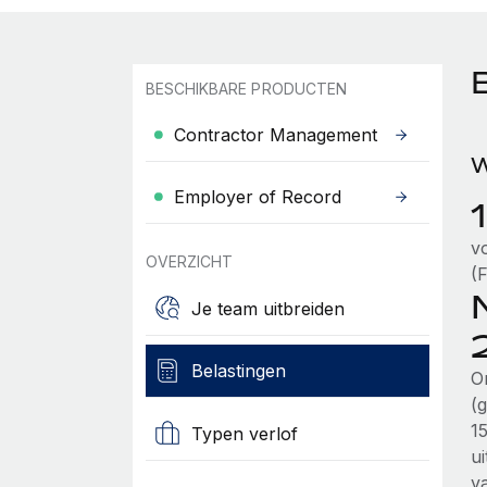
BESCHIKBARE PRODUCTEN
Contractor Management
W
Employer of Record
v
OVERZICHT
(
Je team uitbreiden
Belastingen
O
(
1
Typen verlof
ui
v