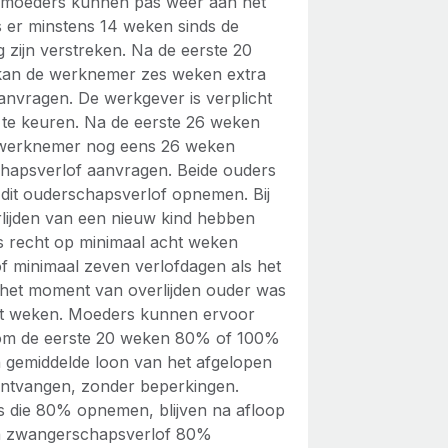
moeders kunnen pas weer aan het
s er minstens 14 weken sinds de
g zijn verstreken. Na de eerste 20
an de werknemer zes weken extra
aanvragen. De werkgever is verplicht
d te keuren. Na de eerste 26 weken
werknemer nog eens 26 weken
hapsverlof aanvragen. Beide ouders
dit ouderschapsverlof opnemen. Bij
rlijden van een nieuw kind hebben
 recht op minimaal acht weken
of minimaal zeven verlofdagen als het
 het moment van overlijden ouder was
t weken. Moeders kunnen ervoor
om de eerste 20 weken 80% of 100%
 gemiddelde loon van het afgelopen
 ontvangen, zonder beperkingen.
 die 80% opnemen, blijven na afloop
n zwangerschapsverlof 80%