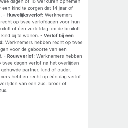
wee dagen of 16 werkuren opnemen
 een kind te zorgen dat 14 jaar of
s. -
Huwelijksverlof:
Werknemers
recht op twee verlofdagen voor hun
uiloft of één verlofdag om de bruiloft
kind bij te wonen. -
Verlof bij een
d:
Werknemers hebben recht op twee
agen voor de geboorte van een
d. -
Rouwverlof:
Werknemers hebben
 twee dagen verlof na het overlijden
 gehuwde partner, kind of ouder.
ers hebben recht op één dag verlof
overlijden van een zus, broer of
us.