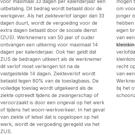
voor maximaal 33 dagen per kalenderjaar een
mogen t
uitbetaling. Dit bedrag wordt betaald door de
om voor
werkgever. Als het ziekteverlof langer dan 33
jonger i
dagen duurt, wordt de vergoeding voor de
hebben 
extra dagen betaald door de sociale dienst
eigen br
(ZUS). Werknemers van 50 jaar of ouder
van een 
ontvangen een uitkering voor maximaal 14
kleinkin
dagen per kalenderjaar. Ook hier geldt dat
verlofd
ZUS de bedragen uitkeert als de werknemer
kleinkin
dit verlof moet verlengen tot na de
recht op
vastgestelde 14 dagen. Ziekteverlof wordt
van een
betaald tegen 80% van de toeslagbasis. De
Werknem
volledige toeslag wordt uitgekeerd als de
bij het 
ziekte optreedt tijdens de zwangerschap of
schoonz
veroorzaakt is door een ongeval op het werk
of tijdens het woon-werkverkeer. In het geval
van ziekte of letsel dat is opgelopen op het
werk, wordt de vergoeding geregeld via het
ZUS.