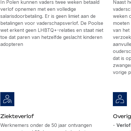
In Polen kunnen vaders twee weken betaald
Naast h
verlof opnemen met een volledige
vadersc
salarisdoorbetaling. Er is geen limiet aan de
weken o
betalingen voor vaderschapsverlof. De Poolse
moeten 
wet erkent geen LHBTQ+-relaties en staat niet
van het 
toe dat paren van hetzelfde geslacht kinderen
verzoek
adopteren
aanvulle
oudersc
dat is 
zwanger
vorige p
Ziekteverlof
Overig
Werknemers onder de 50 jaar ontvangen
-
Verlo