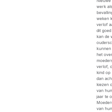
Nieuwe 
werk al
bevallin
weken k
verlof 
dit goe
kan de 
oudersc
kunnen 
het ove
moeders
verlof, 
kind op
dan ach
kiezen 
van hun
jaar te
Moeders
van hu