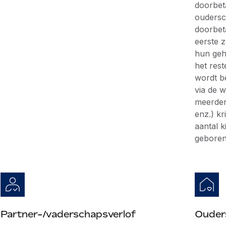
doorbeta
oudersc
doorbet
eerste 
hun geh
het rest
wordt be
via de 
meerdere
enz.) kr
aantal k
geboren
Partner-/vaderschapsverlof
Ouder