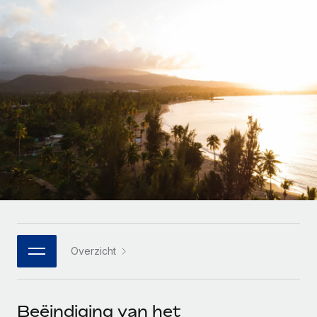
Zzp'ers internationaal onboarden en beheren
Betalingscalculator voor zzp'ers
Inloggen
Nederlands
Ontdek valuta-opties en betaalsnelheden voor
PEO
GROEIFASE
internationale zzp'ers
Ingewikkelde HR-taken eenvoudig uitbesteden
Français
Start-ups
Flexibele global HR en payroll solutions voor groeiende
LEREN MET REMOTE
Deutsch
bedrijven
INFRASTRUCTUUR
Onderzoek en gidsen
Remote Embedded
Mid-market
Español
HR naadloos in workflows integreren
Casestudy's
Teams uitbreiden met HR solutions op maat
Italiano
Platform
HR-woordenlijst
Enterprise
Ingebouwde essentiële HR-functies voor je team
Global HR voor grote bedrijven
Português (Portugal)
Checklists en templates
Verbinden
Nieuw
Bibliotheek met functiebeschrijvingen
日本語
AI-tools koppelen aan Remote met onze MCP
WERK MET ONS SAMEN
Overzicht
Strategische technologiepartners
Webinars
Integraties
한국어
Integreer global HR flexibel in je platform
Processen stroomlijnen met essentiële zakelijke tools
Evenementen
中文（简体）
Een partner worden
Beëindiging van het
Newsroom