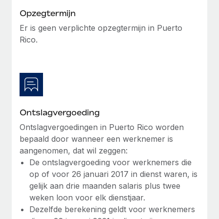
up op het gebied van gezondheid en welzijn,...
Opzegtermijn
Secundaire arbeidsvoorwaarden
BLOG
Eenvoudig secundaire arbeidsvoorwaarden
Er is geen verplichte opzegtermijn in Puerto
Meer informatie
beheren
Rico.
Productupdates van Remote: Gusto- en Xero-
integraties en Contractor Management Plus
Het blijft de missie van Remote om alle soorten bedrijven
te helpen bij het aannemen, beheren en...
Meer informatie
Ontslagvergoeding
Ontslagvergoedingen in Puerto Rico worden
Hoe Phiture 55 werknemers in 19 landen
bepaald door wanneer een werknemer is
beheert met Remote
aangenomen, dat wil zeggen:
Phiture, een toonaangevende leider in de wereldwijde
De ontslagvergoeding voor werknemers die
mobiele groeiadviessector, zet zich sinds 2016...
op of voor 26 januari 2017 in dienst waren, is
gelijk aan drie maanden salaris plus twee
Meer informatie
weken loon voor elk dienstjaar.
Dezelfde berekening geldt voor werknemers