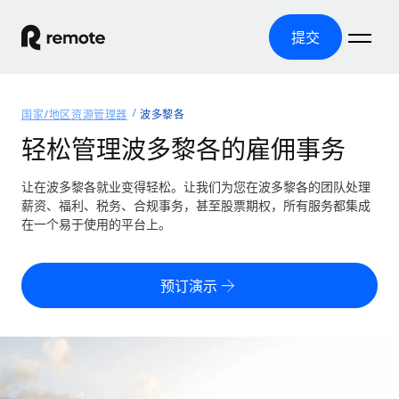
提交
首页
国家/地区资源管理器
波多黎各
产品
轻松管理波多黎各的雇佣事务
解决方案
全球招聘
让在波多黎各就业变得轻松。让我们为您在波多黎各的团队处理
薪资、福利、税务、合规事务，甚至股票期权，所有服务都集成
全球薪资管理
资源
在一个易于使用的平台上。
覆盖全球
轻松运行合规薪资
国家/地区资源管理器
定价
工具与计算器
第三方雇佣托管服务
按国家/地区查找全球雇佣支持
预订演示
零实体成本实现全球扩张
误分类风险计算工具
美国各州浏览器
按国家/地区检查员工误分类风险
第三方合同工托管服务
简化美国各州的招聘
中文（简体）
全球合规聘用合同工
员工成本计算器
Remote 无惧对比
计算任何国家的员工总成本
合同工管理
English
了解我们的竞争优势