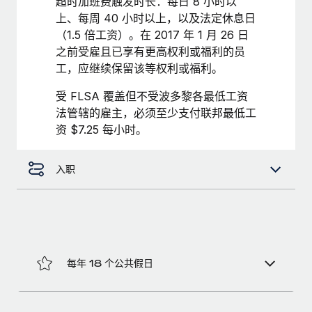
超时加班费触发时长：每日 8 小时以
福利
actually looks like
上、每周 40 小时以上，以及法定休息日
轻松管理员工福利
了解更多
Most teams hear "payroll implementation" and picture a
（1.5 倍工资）。在 2017 年 1 月 26 日
six-month project with a dedicated team....
之前受雇且已享有更高权利或福利的员
工，应继续保留该等权利或福利。
了解更多
受 FLSA 覆盖但不受波多黎各最低工资
法管辖的雇主，必须至少支付联邦最低工
资 $7.25 每小时。
入职
每年 18 个公共假日