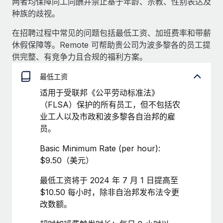
两者均保障同工同酬并禁止基于年龄、宗教、性别表达及
服务
薪金与人才洞察
Remote Build
即将推出
种族的歧视。
咨询专家
集成与人工智能自动化咨询
洞察中心
在招聘过程中常见的问题包括最低工资、加班费率和带薪
获得全球人力资源与合规方面的专家帮助
休假保障等。Remote 可帮助贵公司为波多黎各的员工提
获得支持
背景调查
供完整、有竞争力且合规的福利方案。
案例研究
简化候选人筛选流程
查看全部资源
最低工资
Cultivating a Thriving Remote-First Culture in
Partnership with Remote
合规守望台
适用于受联邦《公平劳动标准法》
防范合规风险
博客
（FLSA）保护的所有员工，但不包括农
At a glance Discover the evolution of TheyDo, a pioneering
业工人以及市政和波多黎各自治邦的雇
journey management platform that has...
设备管理
Why owned entities are key to maintaining
员。
EOR compliance
在全球范围内配置和跟踪 IT 设备
了解更多
Basic Minimum Rate (per hour):
As the global workforce continues to expand in response
实体设立
$9.50（美元）
to the demands of today’s labor market, the...
快速建立合规实体
Reverse Tech's strategic partnership with
最低工资将于 2024 年 7 月 1 日提高至
Remote for contractor management and
了解更多
人员调配与搬迁
payroll
$10.50 每小时，除非自治邦发布法令更
改数额。
轻松搬迁员工
Reverse Tech at a glance Health and wellness startup,
What a Workday global payroll implementation
Reverse Tech, partnered with Remote to manage...