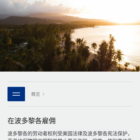
全球合同工入职与管理
合同工薪酬结算计算器
登录
Nederlands
探索全球合同工的结算货币选项与结算速度
PEO
成长阶段
外包复杂雇佣任务
Français
初创企业
通过 REMOTE 学习
为成长型企业量身打造的全球敏捷型人力资源与薪资解决方案
Deutsch
研究与指引
基础设施
中型市场
Remote Embedded
案例研究
通过定制化人力资源解决方案扩展团队
Español
将人力资源无缝融入工作流程
人力资源术语表
企业
Italiano
平台
面向大型企业的全球化人力资源服务
核对表和模板
团队的内置核心人力资源功能
Português (Portugal)
职位描述库
连接
概览
新的
与我们携手合作
日本語
使用我们的 MCP 将任何人工智能工具与 Remote 平台相连
战略技术合作伙伴
网络研讨会
集成
灵活地将全球人力资源嵌入您的平台
한국어
在波多黎各雇佣
活动
借助核心业务工具简化流程
成为合作伙伴
中文（简体）
新闻室
波多黎各的劳动者权利受美国法律及波多黎各宪法保护，
与我们共探合作机遇