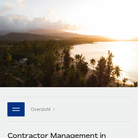
Zzp'ers internationaal onboarden en beheren
Betalingscalculator voor zzp'ers
Inloggen
Nederlands
Ontdek valuta-opties en betaalsnelheden voor
PEO
GROEIFASE
internationale zzp'ers
Ingewikkelde HR-taken eenvoudig uitbesteden
Français
Start-ups
Flexibele global HR en payroll solutions voor groeiende
LEREN MET REMOTE
Deutsch
bedrijven
INFRASTRUCTUUR
Onderzoek en gidsen
Remote Embedded
Mid-market
Español
HR naadloos in workflows integreren
Casestudy's
Teams uitbreiden met HR solutions op maat
Italiano
Platform
HR-woordenlijst
Enterprise
Ingebouwde essentiële HR-functies voor je team
Global HR voor grote bedrijven
Português (Portugal)
Checklists en templates
Verbinden
Nieuw
Bibliotheek met functiebeschrijvingen
日本語
AI-tools koppelen aan Remote met onze MCP
WERK MET ONS SAMEN
Overzicht
Strategische technologiepartners
Webinars
Integraties
한국어
Integreer global HR flexibel in je platform
Processen stroomlijnen met essentiële zakelijke tools
Evenementen
中文（简体）
Een partner worden
Contractor Management in
Newsroom