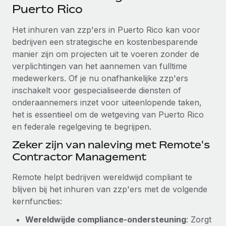
Ontdek hoe je met ons kunt samenwerken
DIENSTEN
Puerto Rico
Inzicht in salaris en talent
Vraag een expert
Remote Build
Binnenkort beschikbaar
Het inhuren van zzp'ers in Puerto Rico kan voor
Krijg hulp van global HR- en juridische experts
Integraties en advies over AI-automatiseringen
bedrijven een strategische en kostenbesparende
Inzichtencentrum
manier zijn om projecten uit te voeren zonder de
Achtergrondonderzoek
Support
verplichtingen van het aannemen van fulltime
Vereenvoudig het screeningsproces van
CASESTUDY'S
medewerkers. Of je nu onafhankelijke zzp'ers
kandidaten
Alle bronnen bekijken
inschakelt voor gespecialiseerde diensten of
onderaannemers inzet voor uiteenlopende taken,
Compliance Watchtower
het is essentieel om de wetgeving van Puerto Rico
Blijf compliance-risico's voor
BLOG
en federale regelgeving te begrijpen.
Global Payroll
Apparaatbeheer
Zeker zijn van naleving met Remote's
Lever en track wereldwijd IT-middelen
EOR en PEO
Contractor Management
Entiteiten oprichten
Contractor Management
Remote helpt bedrijven wereldwijd compliant te
Stel snel compliant entiteiten op
blijven bij het inhuren van zzp'ers met de volgende
Belastingen
kernfuncties:
Mobiliteit en overplaatsing
Naar de blog
Plaats werknemers moeiteloos over
Wereldwijde compliance-ondersteuning
: Zorgt