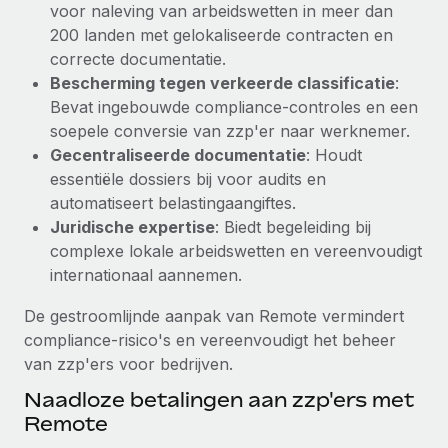
voor naleving van arbeidswetten in meer dan
Secundaire arbeidsvoorwaarden
200 landen met gelokaliseerde contracten en
BLOG
Eenvoudig secundaire arbeidsvoorwaarden
correcte documentatie.
beheren
Bescherming tegen verkeerde classificatie
:
Productupdates van Remote: Gusto- en Xero-
Bevat ingebouwde compliance-controles en een
integraties en Contractor Management Plus
soepele conversie van zzp'er naar werknemer.
Het blijft de missie van Remote om alle soorten bedrijven
Gecentraliseerde documentatie
: Houdt
te helpen bij het aannemen, beheren en...
essentiële dossiers bij voor audits en
automatiseert belastingaangiftes.
Meer informatie
Juridische expertise
: Biedt begeleiding bij
complexe lokale arbeidswetten en vereenvoudigt
internationaal aannemen.
Hoe Phiture 55 werknemers in 19 landen
beheert met Remote
De gestroomlijnde aanpak van Remote vermindert
Phiture, een toonaangevende leider in de wereldwijde
compliance-risico's en vereenvoudigt het beheer
mobiele groeiadviessector, zet zich sinds 2016...
van zzp'ers voor bedrijven.
Meer informatie
Naadloze betalingen aan zzp'ers met
Remote