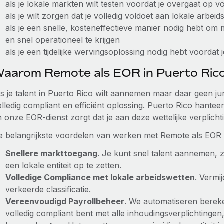
als je lokale markten wilt testen voordat je overgaat op vol
als je wilt zorgen dat je volledig voldoet aan lokale arbei
als je een snelle, kosteneffectieve manier nodig hebt o
en snel operationeel te krijgen
als je een tijdelijke wervingsoplossing nodig hebt voordat je
aarom Remote als EOR in Puerto Rico
s je talent in Puerto Rico wilt aannemen maar daar geen jur
lledig compliant en efficiënt oplossing. Puerto Rico hanteer
 onze EOR-dienst zorgt dat je aan deze wettelijke verplichti
e belangrijkste voordelen van werken met Remote als EOR 
Snellere markttoegang
. Je kunt snel talent aannemen
een lokale entiteit op te zetten.
Volledige Compliance met lokale arbeidswetten
. Vermij
verkeerde classificatie.
Vereenvoudigd Payrollbeheer
. We automatiseren bereke
volledig compliant bent met alle inhoudingsverplichtinge