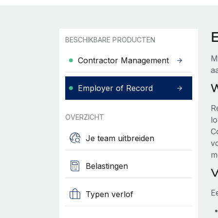
BESCHIKBARE PRODUCTEN
M
Contractor Management
a
W
Employer of Record
R
OVERZICHT
lo
C
Je team uitbreiden
v
m
Belastingen
V
Ee
Typen verlof