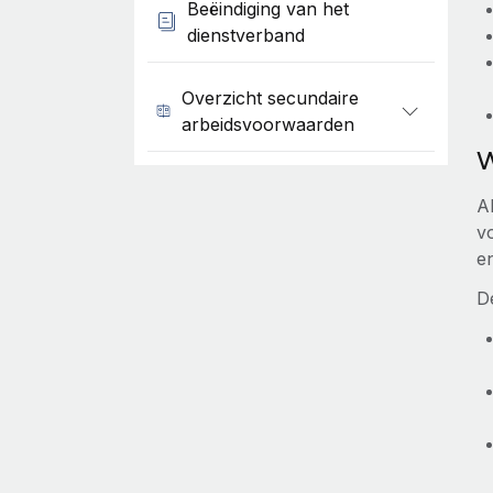
Beëindiging van het
dienstverband
Overzicht secundaire
arbeidsvoorwaarden
W
Al
vo
en
D