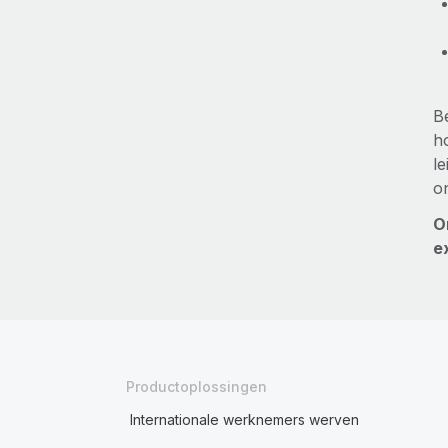
Be
h
l
o
O
e
Productoplossingen
Internationale werknemers werven