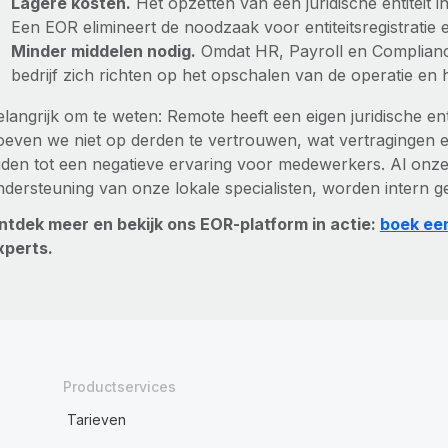
Lagere kosten.
Het opzetten van een juridische entiteit i
Een EOR elimineert de noodzaak voor entiteitsregistratie
Minder middelen nodig.
Omdat HR, Payroll en Complianc
bedrijf zich richten op het opschalen van de operatie en h
langrijk om te weten: Remote heeft een eigen juridische ent
oeven we niet op derden te vertrouwen, wat vertragingen 
eiden tot een negatieve ervaring voor medewerkers. Al onze
ndersteuning van onze lokale specialisten, worden intern g
ntdek meer en bekijk ons EOR-platform in actie:
boek ee
xperts.
Productservices
Tarieven