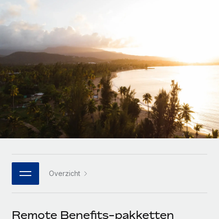
Zzp'ers internationaal onboarden en beheren
Betalingscalculator voor zzp'ers
Inloggen
Nederlands
Ontdek valuta-opties en betaalsnelheden voor
PEO
GROEIFASE
internationale zzp'ers
Ingewikkelde HR-taken eenvoudig uitbesteden
Français
Start-ups
Flexibele global HR en payroll solutions voor groeiende
LEREN MET REMOTE
Deutsch
bedrijven
INFRASTRUCTUUR
Onderzoek en gidsen
Remote Embedded
Mid-market
Español
HR naadloos in workflows integreren
Casestudy's
Teams uitbreiden met HR solutions op maat
Italiano
Platform
HR-woordenlijst
Enterprise
Ingebouwde essentiële HR-functies voor je team
Global HR voor grote bedrijven
Português (Portugal)
Checklists en templates
Verbinden
Nieuw
Bibliotheek met functiebeschrijvingen
日本語
AI-tools koppelen aan Remote met onze MCP
WERK MET ONS SAMEN
Overzicht
Strategische technologiepartners
Webinars
Integraties
한국어
Integreer global HR flexibel in je platform
Processen stroomlijnen met essentiële zakelijke tools
Evenementen
中文（简体）
Een partner worden
Remote Benefits-pakketten
Newsroom