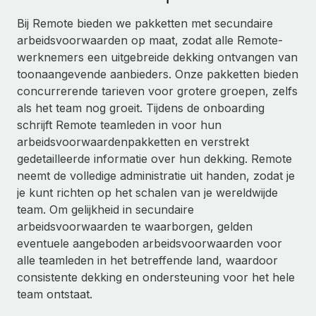
Ontdek hoe je met ons kunt samenwerken
DIENSTEN
Bij Remote bieden we pakketten met secundaire
Inzicht in salaris en talent
Vraag een expert
Remote Build
Binnenkort beschikbaar
arbeidsvoorwaarden op maat, zodat alle Remote-
Krijg hulp van global HR- en juridische experts
Integraties en advies over AI-automatiseringen
werknemers een uitgebreide dekking ontvangen van
Inzichtencentrum
toonaangevende aanbieders. Onze pakketten bieden
Achtergrondonderzoek
Support
concurrerende tarieven voor grotere groepen, zelfs
Vereenvoudig het screeningsproces van
CASESTUDY'S
als het team nog groeit. Tijdens de onboarding
kandidaten
Alle bronnen bekijken
schrijft Remote teamleden in voor hun
arbeidsvoorwaardenpakketten en verstrekt
Compliance Watchtower
gedetailleerde informatie over hun dekking. Remote
Blijf compliance-risico's voor
BLOG
neemt de volledige administratie uit handen, zodat je
Global Payroll
je kunt richten op het schalen van je wereldwijde
Apparaatbeheer
team. Om gelijkheid in secundaire
Lever en track wereldwijd IT-middelen
EOR en PEO
arbeidsvoorwaarden te waarborgen, gelden
Entiteiten oprichten
eventuele aangeboden arbeidsvoorwaarden voor
Contractor Management
Stel snel compliant entiteiten op
alle teamleden in het betreffende land, waardoor
Belastingen
consistente dekking en ondersteuning voor het hele
Mobiliteit en overplaatsing
team ontstaat.
Naar de blog
Plaats werknemers moeiteloos over