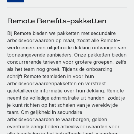
Ontdek hoe je met ons kunt samenwerken
DIENSTEN
Inzicht in salaris en talent
Vraag een expert
Remote Build
Binnenkort beschikbaar
Remote Benefits-pakketten
Krijg hulp van global HR- en juridische experts
Integraties en advies over AI-automatiseringen
Inzichtencentrum
Bij Remote bieden we pakketten met secundaire
Achtergrondonderzoek
Support
arbeidsvoorwaarden op maat, zodat alle Remote-
Vereenvoudig het screeningsproces van
CASESTUDY'S
werknemers een uitgebreide dekking ontvangen van
kandidaten
Alle bronnen bekijken
toonaangevende aanbieders. Onze pakketten bieden
Compliance Watchtower
concurrerende tarieven voor grotere groepen, zelfs
Blijf compliance-risico's voor
als het team nog groeit. Tijdens de onboarding
BLOG
schrijft Remote teamleden in voor hun
Global Payroll
Apparaatbeheer
arbeidsvoorwaardenpakketten en verstrekt
Lever en track wereldwijd IT-middelen
gedetailleerde informatie over hun dekking. Remote
EOR en PEO
neemt de volledige administratie uit handen, zodat je
Entiteiten oprichten
Contractor Management
je kunt richten op het schalen van je wereldwijde
Stel snel compliant entiteiten op
team. Om gelijkheid in secundaire
Belastingen
arbeidsvoorwaarden te waarborgen, gelden
Mobiliteit en overplaatsing
eventuele aangeboden arbeidsvoorwaarden voor
Naar de blog
Plaats werknemers moeiteloos over
alle teamleden in het betreffende land, waardoor