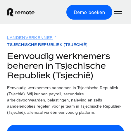
Demo boeken
Home
LANDENVERKENNER
Producten
TSJECHISCHE REPUBLIEK (TSJECHIË)
Eenvoudig werknemers
Solutions
GLOBAL HR
beheren in Tsjechische
Global Payroll
Bronnen
Republiek (Tsjechië)
INTERNATIONALE DEKKING
Eenvoudig payroll uitvoeren
Landenverkenner
Tarieven
Eenvoudig werknemers aannemen in Tsjechische Republiek
TOOLS EN CALCULATORS
Employer of Record
Vind global HR-support per land
(Tsjechië). Wij kunnen payroll, secundaire
Internationaal uitbreiden zonder kosten voor entiteiten
Risicocalculator voor verkeerde classificatie
arbeidsvoorwaarden, belastingen, naleving en zelfs
Statenverkenner VS
Check de classificatierisico's per land
aandelenopties regelen voor je team in Tsjechische Republiek
Contractor of Record
Makkelijker mensen aannemen in alle staten van de VS
Nederlands
(Tsjechië), allemaal via één eenvoudig platform.
Zzp'ers compliant internationaal aantrekken
Calculator voor werknemerskosten
Remote vergelijken
Bereken de totale werknemerskosten in een land
Contractor Management
English
Bekijk hoe we presteren in vergelijking met anderen