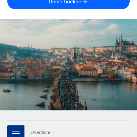
Demo boeken
Zzp'ers internationaal onboarden en beheren
Betalingscalculator voor zzp'ers
Inloggen
Nederlands
Ontdek valuta-opties en betaalsnelheden voor
PEO
GROEIFASE
internationale zzp'ers
Ingewikkelde HR-taken eenvoudig uitbesteden
Français
Start-ups
Flexibele global HR en payroll solutions voor groeiende
LEREN MET REMOTE
Deutsch
bedrijven
INFRASTRUCTUUR
Onderzoek en gidsen
Remote Embedded
Mid-market
Español
HR naadloos in workflows integreren
Casestudy's
Teams uitbreiden met HR solutions op maat
Italiano
Platform
HR-woordenlijst
Enterprise
Ingebouwde essentiële HR-functies voor je team
Global HR voor grote bedrijven
Português (Portugal)
Checklists en templates
Verbinden
Nieuw
Bibliotheek met functiebeschrijvingen
日本語
AI-tools koppelen aan Remote met onze MCP
WERK MET ONS SAMEN
Strategische technologiepartners
Webinars
Integraties
한국어
Integreer global HR flexibel in je platform
Processen stroomlijnen met essentiële zakelijke tools
Evenementen
中文（简体）
Een partner worden
Overzicht
Newsroom