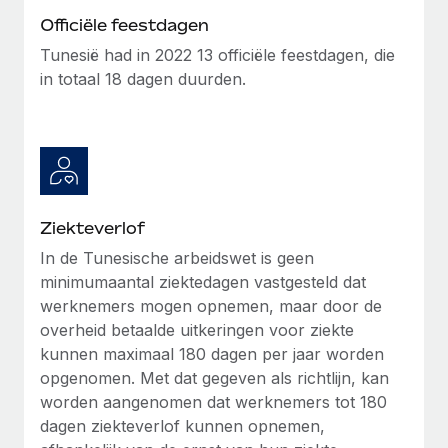
up op het gebied van gezondheid en welzijn,...
Officiële feestdagen
Secundaire arbeidsvoorwaarden
BLOG
Eenvoudig secundaire arbeidsvoorwaarden
Tunesië had in 2022 13 officiële feestdagen, die
Meer informatie
beheren
in totaal 18 dagen duurden.
Productupdates van Remote: Gusto- en Xero-
integraties en Contractor Management Plus
Het blijft de missie van Remote om alle soorten bedrijven
te helpen bij het aannemen, beheren en...
Meer informatie
Ziekteverlof
In de Tunesische arbeidswet is geen
Hoe Phiture 55 werknemers in 19 landen
minimumaantal ziektedagen vastgesteld dat
beheert met Remote
werknemers mogen opnemen, maar door de
overheid betaalde uitkeringen voor ziekte
Phiture, een toonaangevende leider in de wereldwijde
kunnen maximaal 180 dagen per jaar worden
mobiele groeiadviessector, zet zich sinds 2016...
opgenomen. Met dat gegeven als richtlijn, kan
Meer informatie
worden aangenomen dat werknemers tot 180
dagen ziekteverlof kunnen opnemen,