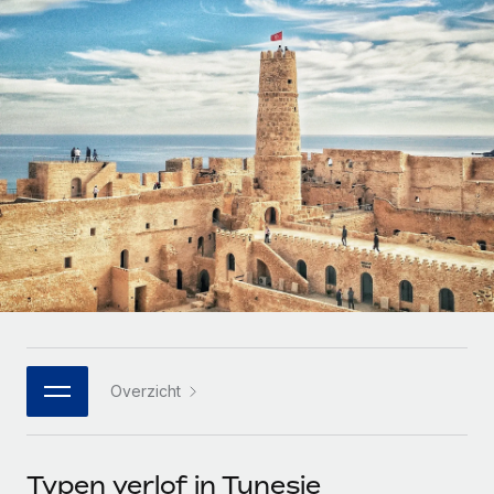
Zzp'ers internationaal onboarden en beheren
Betalingscalculator voor zzp'ers
Inloggen
Nederlands
Ontdek valuta-opties en betaalsnelheden voor
PEO
GROEIFASE
internationale zzp'ers
Ingewikkelde HR-taken eenvoudig uitbesteden
Français
Start-ups
Flexibele global HR en payroll solutions voor groeiende
LEREN MET REMOTE
Deutsch
bedrijven
INFRASTRUCTUUR
Onderzoek en gidsen
Remote Embedded
Mid-market
Español
HR naadloos in workflows integreren
Casestudy's
Teams uitbreiden met HR solutions op maat
Italiano
Platform
HR-woordenlijst
Enterprise
Ingebouwde essentiële HR-functies voor je team
Global HR voor grote bedrijven
Português (Portugal)
Checklists en templates
Verbinden
Nieuw
Bibliotheek met functiebeschrijvingen
日本語
AI-tools koppelen aan Remote met onze MCP
WERK MET ONS SAMEN
Overzicht
Strategische technologiepartners
Webinars
Integraties
한국어
Integreer global HR flexibel in je platform
Processen stroomlijnen met essentiële zakelijke tools
Evenementen
中文（简体）
Een partner worden
Typen verlof in Tunesie
Newsroom