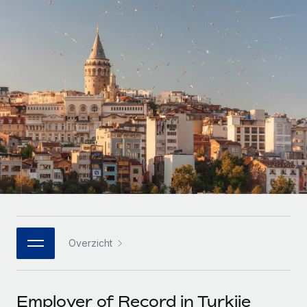
Zzp'ers internationaal onboarden en beheren
Betalingscalculator voor zzp'ers
Inloggen
Nederlands
Ontdek valuta-opties en betaalsnelheden voor
PEO
GROEIFASE
internationale zzp'ers
Ingewikkelde HR-taken eenvoudig uitbesteden
Français
Start-ups
Flexibele global HR en payroll solutions voor groeiende
LEREN MET REMOTE
Deutsch
bedrijven
INFRASTRUCTUUR
Onderzoek en gidsen
Remote Embedded
Mid-market
Español
HR naadloos in workflows integreren
Casestudy's
Teams uitbreiden met HR solutions op maat
Italiano
Platform
HR-woordenlijst
Enterprise
Ingebouwde essentiële HR-functies voor je team
Global HR voor grote bedrijven
Português (Portugal)
Checklists en templates
Verbinden
Nieuw
Bibliotheek met functiebeschrijvingen
日本語
AI-tools koppelen aan Remote met onze MCP
WERK MET ONS SAMEN
Overzicht
Strategische technologiepartners
Webinars
Integraties
한국어
Integreer global HR flexibel in je platform
Processen stroomlijnen met essentiële zakelijke tools
Evenementen
中文（简体）
Een partner worden
Employer of Record in Turkije
Newsroom