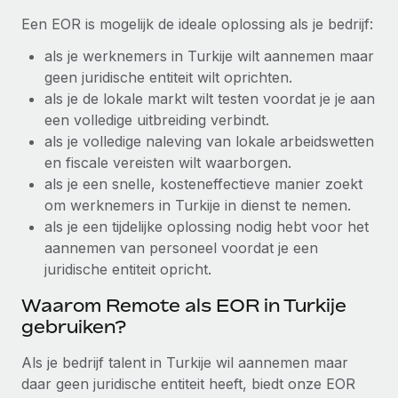
up op het gebied van gezondheid en welzijn,...
Een EOR is mogelijk de ideale oplossing als je bedrijf:
Secundaire arbeidsvoorwaarden
BLOG
Eenvoudig secundaire arbeidsvoorwaarden
Meer informatie
als je werknemers in Turkije wilt aannemen maar
beheren
geen juridische entiteit wilt oprichten.
Productupdates van Remote: Gusto- en Xero-
als je de lokale markt wilt testen voordat je je aan
integraties en Contractor Management Plus
een volledige uitbreiding verbindt.
Het blijft de missie van Remote om alle soorten bedrijven
als je volledige naleving van lokale arbeidswetten
te helpen bij het aannemen, beheren en...
en fiscale vereisten wilt waarborgen.
als je een snelle, kosteneffectieve manier zoekt
Meer informatie
om werknemers in Turkije in dienst te nemen.
als je een tijdelijke oplossing nodig hebt voor het
Hoe Phiture 55 werknemers in 19 landen
aannemen van personeel voordat je een
beheert met Remote
juridische entiteit opricht.
Phiture, een toonaangevende leider in de wereldwijde
Waarom Remote als EOR in Turkije
mobiele groeiadviessector, zet zich sinds 2016...
gebruiken?
Meer informatie
Als je bedrijf talent in Turkije wil aannemen maar
daar geen juridische entiteit heeft, biedt onze EOR