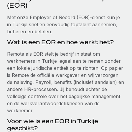
Ontdek hoe je met ons kunt samenwerken
DIENSTEN
(EOR)
Inzicht in salaris en talent
Vraag een expert
Remote Build
Binnenkort beschikbaar
Met onze Employer of Record (EOR)-dienst kun je
Krijg hulp van global HR- en juridische experts
Integraties en advies over AI-automatiseringen
in Turkije snel en eenvoudig toptalent aannemen,
Inzichtencentrum
beheren en betalen.
Achtergrondonderzoek
Support
Vereenvoudig het screeningsproces van
Wat is een EOR en hoe werkt het?
CASESTUDY'S
kandidaten
Alle bronnen bekijken
Remote als EOR stelt je bedrijf in staat om
Hoe AI-pionier Weaviate zijn team met 120%
liet groeien met Remote
Compliance Watchtower
werknemers in Turkije legaal aan te nemen zonder
Blijf compliance-risico's voor
een lokale juridische entiteit op te richten. Op papier
BLOG
Weaviate in één oogopslag Weaviate bouwt open source,
is Remote de officiële werkgever en wij verzorgen
AI-first infrastructuur. De missie van het...
Global Payroll
Apparaatbeheer
de naleving, Payroll, benefits (inclusief aandelen) en
Lever en track wereldwijd IT-middelen
Meer informatie
andere HR-processen. Jij behoudt echter de
EOR en PEO
volledige controle over het dagelijkse management
Entiteiten oprichten
Contractor Management
en de werkverantwoordelijkheden van de
Stel snel compliant entiteiten op
De strategische samenwerking tussen
werknemer.
Belastingen
Reverse Tech en Remote voor zzp- en payroll-
Voor wie is een EOR in Turkije
Mobiliteit en overplaatsing
beheer
Naar de blog
geschikt?
Plaats werknemers moeiteloos over
Reverse Tech in een oogopslag Reverse Tech, een start-