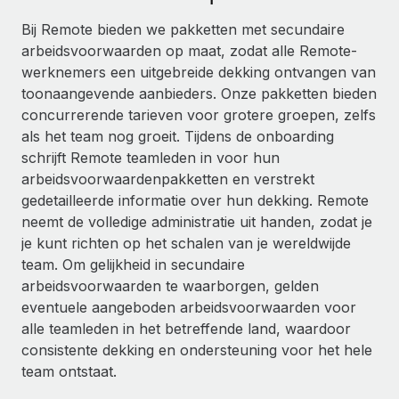
Ontdek hoe je met ons kunt samenwerken
DIENSTEN
Bij Remote bieden we pakketten met secundaire
Inzicht in salaris en talent
Vraag een expert
Remote Build
Binnenkort beschikbaar
arbeidsvoorwaarden op maat, zodat alle Remote-
Krijg hulp van global HR- en juridische experts
Integraties en advies over AI-automatiseringen
werknemers een uitgebreide dekking ontvangen van
Inzichtencentrum
toonaangevende aanbieders. Onze pakketten bieden
Achtergrondonderzoek
Support
concurrerende tarieven voor grotere groepen, zelfs
Vereenvoudig het screeningsproces van
CASESTUDY'S
als het team nog groeit. Tijdens de onboarding
kandidaten
Alle bronnen bekijken
schrijft Remote teamleden in voor hun
Hoe AI-pionier Weaviate zijn team met 120%
arbeidsvoorwaardenpakketten en verstrekt
liet groeien met Remote
Compliance Watchtower
gedetailleerde informatie over hun dekking. Remote
Blijf compliance-risico's voor
BLOG
Weaviate in één oogopslag Weaviate bouwt open source,
neemt de volledige administratie uit handen, zodat je
AI-first infrastructuur. De missie van het...
Global Payroll
je kunt richten op het schalen van je wereldwijde
Apparaatbeheer
team. Om gelijkheid in secundaire
Lever en track wereldwijd IT-middelen
Meer informatie
EOR en PEO
arbeidsvoorwaarden te waarborgen, gelden
Entiteiten oprichten
eventuele aangeboden arbeidsvoorwaarden voor
Contractor Management
Stel snel compliant entiteiten op
alle teamleden in het betreffende land, waardoor
De strategische samenwerking tussen
Belastingen
Reverse Tech en Remote voor zzp- en payroll-
consistente dekking en ondersteuning voor het hele
Mobiliteit en overplaatsing
beheer
team ontstaat.
Naar de blog
Plaats werknemers moeiteloos over
Reverse Tech in een oogopslag Reverse Tech, een start-