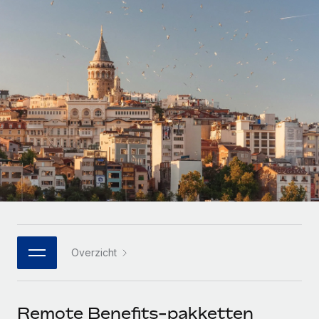
Zzp'ers internationaal onboarden en beheren
Betalingscalculator voor zzp'ers
Inloggen
Nederlands
Ontdek valuta-opties en betaalsnelheden voor
PEO
GROEIFASE
internationale zzp'ers
Ingewikkelde HR-taken eenvoudig uitbesteden
Français
Start-ups
Flexibele global HR en payroll solutions voor groeiende
LEREN MET REMOTE
Deutsch
bedrijven
INFRASTRUCTUUR
Onderzoek en gidsen
Remote Embedded
Mid-market
Español
HR naadloos in workflows integreren
Casestudy's
Teams uitbreiden met HR solutions op maat
Italiano
Platform
HR-woordenlijst
Enterprise
Ingebouwde essentiële HR-functies voor je team
Global HR voor grote bedrijven
Português (Portugal)
Checklists en templates
Verbinden
Nieuw
Bibliotheek met functiebeschrijvingen
日本語
AI-tools koppelen aan Remote met onze MCP
WERK MET ONS SAMEN
Overzicht
Strategische technologiepartners
Webinars
Integraties
한국어
Integreer global HR flexibel in je platform
Processen stroomlijnen met essentiële zakelijke tools
Evenementen
中文（简体）
Een partner worden
Remote Benefits-pakketten
Newsroom