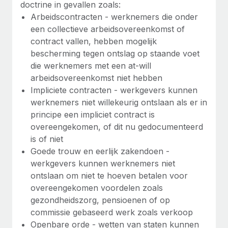
doctrine in gevallen zoals:
Secundaire arbeidsvoorwaarden
Arbeidscontracten - werknemers die onder
BLOG
Eenvoudig secundaire arbeidsvoorwaarden
een collectieve arbeidsovereenkomst of
beheren
contract vallen, hebben mogelijk
Productupdates van Remote: Gusto- en Xero-
bescherming tegen ontslag op staande voet
integraties en Contractor Management Plus
die werknemers met een at-will
Het blijft de missie van Remote om alle soorten bedrijven
arbeidsovereenkomst niet hebben
te helpen bij het aannemen, beheren en...
Impliciete contracten - werkgevers kunnen
werknemers niet willekeurig ontslaan als er in
Meer informatie
principe een impliciet contract is
overeengekomen, of dit nu gedocumenteerd
is of niet
Hoe Phiture 55 werknemers in 19 landen
Goede trouw en eerlijk zakendoen -
beheert met Remote
werkgevers kunnen werknemers niet
Phiture, een toonaangevende leider in de wereldwijde
ontslaan om niet te hoeven betalen voor
mobiele groeiadviessector, zet zich sinds 2016...
overeengekomen voordelen zoals
gezondheidszorg, pensioenen of op
Meer informatie
commissie gebaseerd werk zoals verkoop
Openbare orde - wetten van staten kunnen