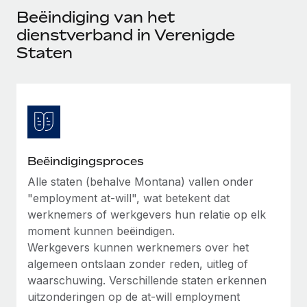
Ontdek hoe je met ons kunt samenwerken
DIENSTEN
Beëindiging van het
Inzicht in salaris en talent
Vraag een expert
dienstverband in Verenigde
Remote Build
Binnenkort beschikbaar
Krijg hulp van global HR- en juridische experts
Integraties en advies over AI-automatiseringen
Staten
Inzichtencentrum
Achtergrondonderzoek
Support
Vereenvoudig het screeningsproces van
CASESTUDY'S
kandidaten
Alle bronnen bekijken
Compliance Watchtower
Blijf compliance-risico's voor
BLOG
Beëindigingsproces
Global Payroll
Alle staten (behalve Montana) vallen onder
Apparaatbeheer
"employment at-will", wat betekent dat
Lever en track wereldwijd IT-middelen
EOR en PEO
werknemers of werkgevers hun relatie op elk
moment kunnen beëindigen.
Entiteiten oprichten
Contractor Management
Werkgevers kunnen werknemers over het
Stel snel compliant entiteiten op
algemeen ontslaan zonder reden, uitleg of
Belastingen
waarschuwing. Verschillende staten erkennen
Mobiliteit en overplaatsing
Naar de blog
uitzonderingen op de at-will employment
Plaats werknemers moeiteloos over