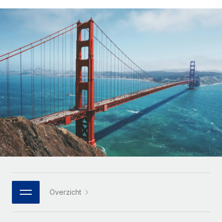
Zzp'ers internationaal onboarden en beheren
Betalingscalculator voor zzp'ers
Inloggen
Nederlands
Ontdek valuta-opties en betaalsnelheden voor
PEO
GROEIFASE
internationale zzp'ers
Ingewikkelde HR-taken eenvoudig uitbesteden
Français
Start-ups
Flexibele global HR en payroll solutions voor groeiende
LEREN MET REMOTE
Deutsch
bedrijven
INFRASTRUCTUUR
Onderzoek en gidsen
Remote Embedded
Mid-market
Español
HR naadloos in workflows integreren
Casestudy's
Teams uitbreiden met HR solutions op maat
Italiano
Platform
HR-woordenlijst
Enterprise
Ingebouwde essentiële HR-functies voor je team
Global HR voor grote bedrijven
Português (Portugal)
Checklists en templates
Verbinden
Nieuw
Bibliotheek met functiebeschrijvingen
日本語
AI-tools koppelen aan Remote met onze MCP
WERK MET ONS SAMEN
Strategische technologiepartners
Webinars
Integraties
한국어
Overzicht
Integreer global HR flexibel in je platform
Processen stroomlijnen met essentiële zakelijke tools
Evenementen
中文（简体）
Een partner worden
Newsroom