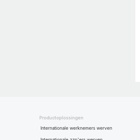
Productoplossingen
Internationale werknemers werven
Internationale zzp'ers werven