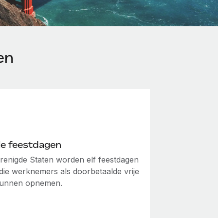
en
ële feestdagen
erenigde Staten worden elf feestdagen
 die werknemers als doorbetaalde vrije
kunnen opnemen.