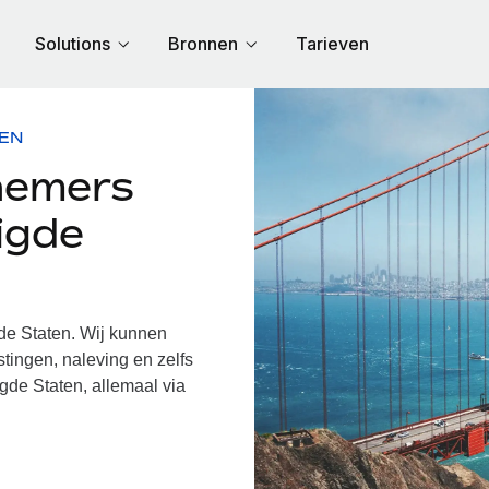
Solutions
Bronnen
Tarieven
TEN
nemers
igde
e Staten. Wij kunnen
tingen, naleving en zelfs
gde Staten, allemaal via