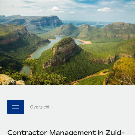
Zzp'ers internationaal onboarden en beheren
Betalingscalculator voor zzp'ers
Inloggen
Nederlands
Ontdek valuta-opties en betaalsnelheden voor
PEO
GROEIFASE
internationale zzp'ers
Ingewikkelde HR-taken eenvoudig uitbesteden
Français
Start-ups
Flexibele global HR en payroll solutions voor groeiende
LEREN MET REMOTE
Deutsch
bedrijven
INFRASTRUCTUUR
Onderzoek en gidsen
Remote Embedded
Mid-market
Español
HR naadloos in workflows integreren
Casestudy's
Teams uitbreiden met HR solutions op maat
Italiano
Platform
HR-woordenlijst
Enterprise
Ingebouwde essentiële HR-functies voor je team
Global HR voor grote bedrijven
Português (Portugal)
Checklists en templates
Verbinden
Nieuw
Bibliotheek met functiebeschrijvingen
日本語
AI-tools koppelen aan Remote met onze MCP
WERK MET ONS SAMEN
Overzicht
Strategische technologiepartners
Webinars
Integraties
한국어
Integreer global HR flexibel in je platform
Processen stroomlijnen met essentiële zakelijke tools
Evenementen
中文（简体）
Een partner worden
Contractor Management in Zuid-
Newsroom