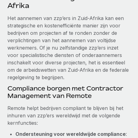
Ontdek hoe je met ons kunt samenwerken
DIENSTEN
Afrika
Inzicht in salaris en talent
Vraag een expert
Remote Build
Binnenkort beschikbaar
Het aannemen van zzp’ers in Zuid-Afrika kan een
Krijg hulp van global HR- en juridische experts
Integraties en advies over AI-automatiseringen
strategische en kostenefficiënte manier zijn voor
Inzichtencentrum
bedrijven om projecten af te ronden zonder de
Achtergrondonderzoek
Support
verplichtingen van het aannemen van voltijdse
Vereenvoudig het screeningsproces van
CASESTUDY'S
werknemers. Of je nu zelfstandige zzp’ers inzet
kandidaten
Alle bronnen bekijken
voor specialistische diensten of onderaannemers
inschakelt voor diverse projecten, het is essentieel
Compliance Watchtower
om de arbeidswetten van Zuid-Afrika en de federale
Blijf compliance-risico's voor
BLOG
regelgeving te begrijpen.
Global Payroll
Apparaatbeheer
Compliance borgen met Contractor
Lever en track wereldwijd IT-middelen
EOR en PEO
Management van Remote
Entiteiten oprichten
Contractor Management
Remote helpt bedrijven compliant te blijven bij het
Stel snel compliant entiteiten op
inhuren van zzp’ers wereldwijd met de volgende
Belastingen
kernfuncties:
Mobiliteit en overplaatsing
Naar de blog
Plaats werknemers moeiteloos over
Ondersteuning voor wereldwijde compliance
: