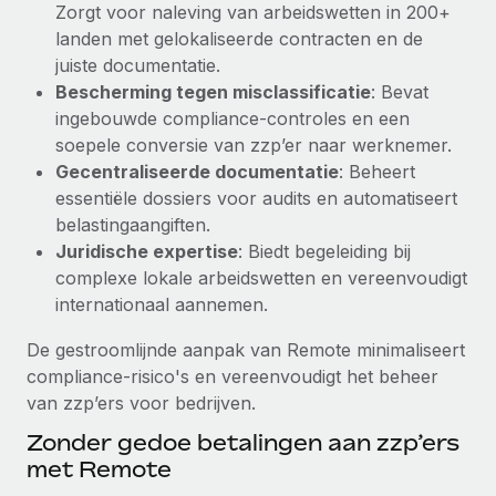
Zorgt voor naleving van arbeidswetten in 200+
Secundaire arbeidsvoorwaarden
landen met gelokaliseerde contracten en de
BLOG
Eenvoudig secundaire arbeidsvoorwaarden
juiste documentatie.
beheren
Bescherming tegen misclassificatie
: Bevat
Productupdates van Remote: Gusto- en Xero-
ingebouwde compliance-controles en een
integraties en Contractor Management Plus
soepele conversie van zzp’er naar werknemer.
Het blijft de missie van Remote om alle soorten bedrijven
Gecentraliseerde documentatie
: Beheert
te helpen bij het aannemen, beheren en...
essentiële dossiers voor audits en automatiseert
belastingaangiften.
Meer informatie
Juridische expertise
: Biedt begeleiding bij
complexe lokale arbeidswetten en vereenvoudigt
internationaal aannemen.
Hoe Phiture 55 werknemers in 19 landen
beheert met Remote
De gestroomlijnde aanpak van Remote minimaliseert
Phiture, een toonaangevende leider in de wereldwijde
compliance-risico's en vereenvoudigt het beheer
mobiele groeiadviessector, zet zich sinds 2016...
van zzp’ers voor bedrijven.
Meer informatie
Zonder gedoe betalingen aan zzp’ers
met Remote