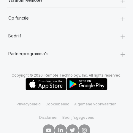
+
Waarom Remote?
+
Op functie
+
Bedrijf
+
Partnerprogramma's
Copyright © 2026. Remote Technology, Inc. All rights reserved.
Privacybeleid
Cookiebeleid
Algemene voorwaarden
Disclaimer
Bedrijfsgegevens