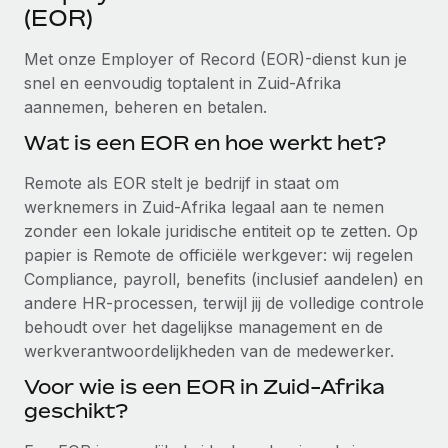
Ontdek hoe je met ons kunt samenwerken
DIENSTEN
(EOR)
Inzicht in salaris en talent
Vraag een expert
Remote Build
Binnenkort beschikbaar
Met onze Employer of Record (EOR)-dienst kun je
Krijg hulp van global HR- en juridische experts
Integraties en advies over AI-automatiseringen
snel en eenvoudig toptalent in Zuid-Afrika
Inzichtencentrum
aannemen, beheren en betalen.
Achtergrondonderzoek
Support
Vereenvoudig het screeningsproces van
Wat is een EOR en hoe werkt het?
CASESTUDY'S
kandidaten
Alle bronnen bekijken
Remote als EOR stelt je bedrijf in staat om
Hoe AI-pionier Weaviate zijn team met 120%
liet groeien met Remote
Compliance Watchtower
werknemers in Zuid-Afrika legaal aan te nemen
Blijf compliance-risico's voor
zonder een lokale juridische entiteit op te zetten. Op
BLOG
Weaviate in één oogopslag Weaviate bouwt open source,
papier is Remote de officiële werkgever: wij regelen
AI-first infrastructuur. De missie van het...
Global Payroll
Apparaatbeheer
Compliance, payroll, benefits (inclusief aandelen) en
Lever en track wereldwijd IT-middelen
Meer informatie
andere HR-processen, terwijl jij de volledige controle
EOR en PEO
behoudt over het dagelijkse management en de
Entiteiten oprichten
Contractor Management
werkverantwoordelijkheden van de medewerker.
Stel snel compliant entiteiten op
De strategische samenwerking tussen
Voor wie is een EOR in Zuid-Afrika
Belastingen
Reverse Tech en Remote voor zzp- en payroll-
geschikt?
Mobiliteit en overplaatsing
beheer
Naar de blog
Plaats werknemers moeiteloos over
Reverse Tech in een oogopslag Reverse Tech, een start-