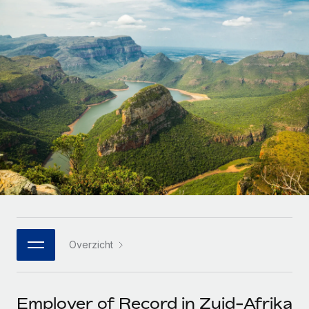
Zzp'ers internationaal onboarden en beheren
Betalingscalculator voor zzp'ers
Inloggen
Nederlands
Ontdek valuta-opties en betaalsnelheden voor
PEO
GROEIFASE
internationale zzp'ers
Ingewikkelde HR-taken eenvoudig uitbesteden
Français
Start-ups
Flexibele global HR en payroll solutions voor groeiende
LEREN MET REMOTE
Deutsch
bedrijven
INFRASTRUCTUUR
Onderzoek en gidsen
Remote Embedded
Mid-market
Español
HR naadloos in workflows integreren
Casestudy's
Teams uitbreiden met HR solutions op maat
Italiano
Platform
HR-woordenlijst
Enterprise
Ingebouwde essentiële HR-functies voor je team
Global HR voor grote bedrijven
Português (Portugal)
Checklists en templates
Verbinden
Nieuw
Bibliotheek met functiebeschrijvingen
日本語
AI-tools koppelen aan Remote met onze MCP
WERK MET ONS SAMEN
Overzicht
Strategische technologiepartners
Webinars
Integraties
한국어
Integreer global HR flexibel in je platform
Processen stroomlijnen met essentiële zakelijke tools
Evenementen
中文（简体）
Een partner worden
Employer of Record in Zuid-Afrika
Newsroom