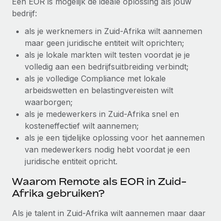
Een EOR is mogelijk de ideale oplossing als jouw
up op het gebied van gezondheid en welzijn,...
bedrijf:
Secundaire arbeidsvoorwaarden
BLOG
Eenvoudig secundaire arbeidsvoorwaarden
Meer informatie
als je werknemers in Zuid-Afrika wilt aannemen
beheren
maar geen juridische entiteit wilt oprichten;
Productupdates van Remote: Gusto- en Xero-
als je lokale markten wilt testen voordat je je
integraties en Contractor Management Plus
volledig aan een bedrijfsuitbreiding verbindt;
Het blijft de missie van Remote om alle soorten bedrijven
als je volledige Compliance met lokale
te helpen bij het aannemen, beheren en...
arbeidswetten en belastingvereisten wilt
waarborgen;
Meer informatie
als je medewerkers in Zuid-Afrika snel en
kosteneffectief wilt aannemen;
Hoe Phiture 55 werknemers in 19 landen
als je een tijdelijke oplossing voor het aannemen
beheert met Remote
van medewerkers nodig hebt voordat je een
juridische entiteit opricht.
Phiture, een toonaangevende leider in de wereldwijde
mobiele groeiadviessector, zet zich sinds 2016...
Waarom Remote als EOR in Zuid-
Afrika gebruiken?
Meer informatie
Als je talent in Zuid-Afrika wilt aannemen maar daar