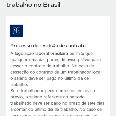
trabalho no Brasil
Reverse Tech, partnered with Remote to manage...
Mais informações
Processo de rescisão de contrato
A legislação laboral brasileira permite que
qualquer uma das partes dê aviso prévio para
cessar o contrato de trabalho. No caso de
cessação do contrato de um trabalhador local,
o salário deve ser pago no último dia de
trabalho.
Se o trabalhador pedir demissão sem aviso
prévio, o salário referente ao período
trabalhado deve ser pago no prazo de sete dias
a contar do último dia de trabalho. No caso de
cessação por justa causa, o salário deve ser