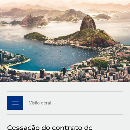
Parceiros tecnológicos estratégicos
Français
Integre os RH globais na sua plataforma de forma
SERVICES
flexível
Deutsch
Perguntar a um especialista
Obtenha apoio especializado em RH e
Español
CASE STUDIES
conformidade globais
Italiano
Cultivating a Thriving Remote-First Culture in
Partnership with Remote
Português (Portugal)
At a glance Discover the evolution of TheyDo, a pioneering
journey management platform that has...
日本語
Mais informações
한국어
Visão geral
Reverse Tech's strategic partnership with
中文（简体）
Remote for contractor management and
payroll
Cessação do contrato de
Reverse Tech at a glance Health and wellness startup,