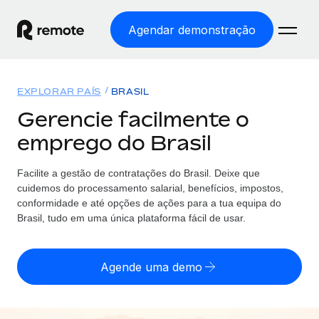
Agendar demonstração
Início
EXPLORAR PAÍS
BRASIL
Produtos
Gerencie facilmente o
emprego do Brasil
Soluções
EMPREGO GLOBAL
Processamento Salarial
Facilite a gestão de contratações
do
Brasil. Deixe que
Preçário
COBERTURA GLOBAL
Processamento salarial fácil e em conformidade
cuidemos do processamento salarial, benefícios, impostos,
Explorador de países
conformidade e até opções de ações para a tua equipa
do
Employer of Record
Brasil, tudo em uma única plataforma fácil de usar.
Encontra apoio para emprego global por país
Expanda globalmente sem custos de constituição de
Português (Portugal)
Comparar a Remote
entidades
Agende uma demo
Veja como nos comparamos com os outros
English
Contractor Management
Integra e gere trabalhadores independentes
Início de sessão
Nederlands
TORNE-SE NOSSO PARCEIRO
globalmente