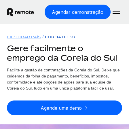
Agendar demonstração
Início
EXPLORAR PAÍS
COREIA DO SUL
Produtos
Gere facilmente o
emprego da Coreia do Sul
Soluções
EMPREGO GLOBAL
Processamento Salarial
Facilite a gestão de contratações da Coreia do Sul. Deixe que
Preçário
COBERTURA GLOBAL
Processamento salarial fácil e em conformidade
cuidemos da folha de pagamento, benefícios, impostos,
Explorador de países
conformidade e até opções de ações para sua equipe da
Employer of Record
Coreia do Sul, tudo em uma única plataforma fácil de usar.
Encontra apoio para emprego global por país
Expanda globalmente sem custos de constituição de
Português (Portugal)
Comparar a Remote
entidades
Agende uma demo
Veja como nos comparamos com os outros
English
Contractor Management
Integra e gere trabalhadores independentes
Início de sessão
Nederlands
TORNE-SE NOSSO PARCEIRO
globalmente