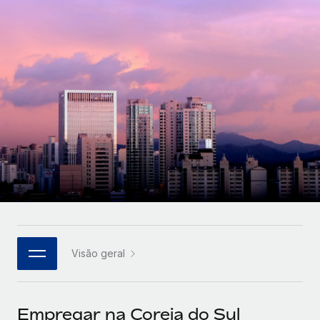
Parceiros tecnológicos estratégicos
Français
Integre os RH globais na sua plataforma de forma
SERVICES
flexível
Deutsch
Perguntar a um especialista
Obtenha apoio especializado em RH e
Español
CASE STUDIES
conformidade globais
Italiano
Português (Portugal)
日本語
한국어
Visão geral
中文（简体）
Empregar na Coreia do Sul