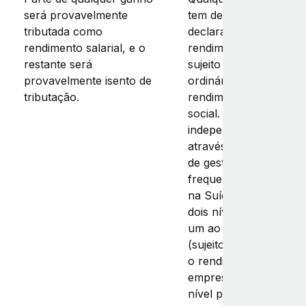
será provavelmente
tem de ser declarado 
tributada como
declaração de
rendimento salarial, e o
rendimentos anual e e
restante será
sujeito ao imposto
provavelmente isento de
ordinário sobre o
tributação.
rendimento e à segur
social. Se o trabalhad
independente trabalha
através de uma empre
de gestão pessoal (c
frequentemente acont
na Suíça), está sujeito
dois níveis de tributaçã
um ao nível da empre
(sujeito ao imposto so
o rendimento das
empresas) e outro ao
nível pessoal (para a