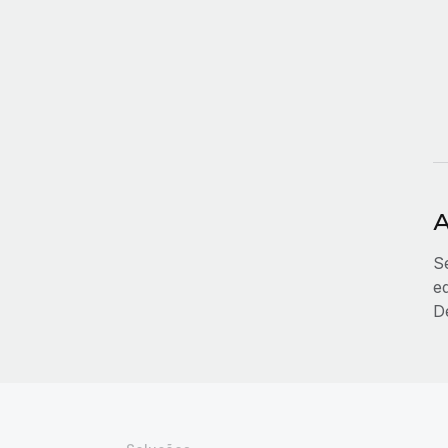
A
S
e
D