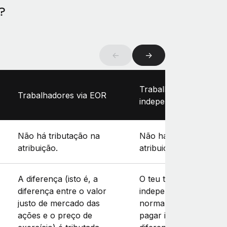
?
←
→
Trabalhadores
Trabalhadores via EOR
independentes
Não há tributação na
Não há tributação na
atribuição.
atribuição.
A diferença (isto é, a
O teu trabalhador
diferença entre o valor
independente
justo de mercado das
normalmente terá de
ações e o preço de
pagar impostos sobre 