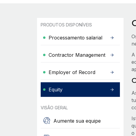
PRODUTOS DISPONÍVEIS
O
Processamento salarial
n
A
Contractor Management
e
a
Employer of Record
O
Equity
A
t
c
VISÃO GERAL
I
Aumente sua equipe
q
o