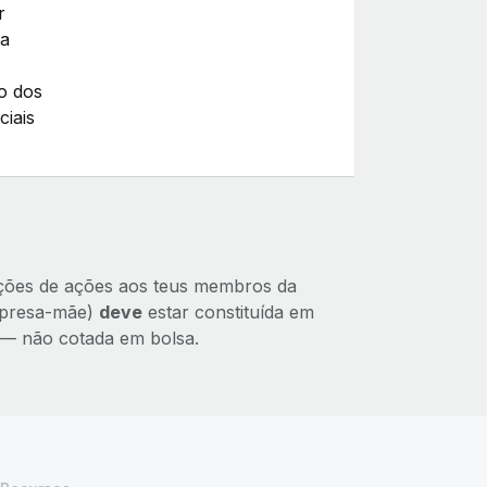
r
ta
o dos
ciais
ções de ações aos teus membros da
empresa‑mãe)
deve
estar constituída em
 — não cotada em bolsa.