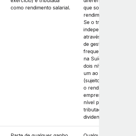
exercício) é tributada
diferença da mesma f
como rendimento salarial.
que sobre o seu
rendimento profissiona
Se o trabalhador
independente trabalha
através de uma empre
de gestão pessoal (c
frequentemente acont
na Suíça), está sujeito
dois níveis de tributaçã
um ao nível da empre
(sujeito ao imposto so
o rendimento das
empresas) e outro ao
nível pessoal (para a
tributação do salário e
dividendos).
Parte de qualquer ganho
Qualquer ganho na ve