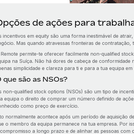
Opções de ações para trabalh
s incentivos em equity são uma forma inestimável de atrair,
egócio. Mas quando atravessas fronteiras de contratação
 Remote permite‑te oferecer facilmente non-qualified sto
quipa na Suíça. Não há dores de cabeça de conformidade 
penas simplicidade e clareza para ti e para a tua equipa em
 que são as NSOs?
s non-qualified stock options (NSOs) são um tipo de ince
ua equipa o direito de comprar um número definido de açõe
onhecido como preço de exercício.
sto normalmente acontece após um período de aquisição de
ue o membro da equipa permanece na tua empresa. Por is
 compromisso a longo prazo e de alinhar as pessoas com os