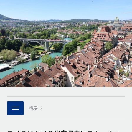
世界中の契約社員をオンボーディングし、管理
契約社員の報酬計算ツール
ログイン
Nederlands
グローバルな契約社員向けに、通貨オプションと支払スピー
PEO
成長の段階
ドを確認する
複雑な雇用関連業務を外部委託
Français
スタートアップ
成長中の企業向けのアジャイルなグローバルHR・給与処理ソ
REMOTEで学習
Deutsch
リューション
インフラ
リサーチおよびガイド
Remote統合
ミッドマーケット
Español
人事機能をワークフローにシームレスに統合する
活用事例
カスタマイズされた人事ソリューションでチームを拡大する
Italiano
プラットフォーム
HR用語集
企業
チームのための人事の基本機能を内蔵
大企業向けのグローバルHR
Português (Portugal)
チェックリストおよびテンプレート
接続
新しい
職務内容ライブラリ
日本語
当社のMCPを使用して、あらゆるAIツールをRemoteに接続
パートナーに登録
戦略的テクノロジーパートナー
ウェビナー
統合
概要
한국어
グローバルな人事機能を柔軟に自社プラットフォームへ統合
基本的なビジネスツールを活用して業務プロセスを効率化す
イベント
る
中文（简体）
パートナーとして登録
ニュースルーム