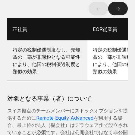
←
→
正社員
EOR従業員
特定の税制優遇制度なし。売却
特定の税制優遇制
益の一部が非課税となる可能性
益の一部が非課税
により、他国の税制優遇制度と
により、他国の税
類似の効果
類似の効果
対象となる事業（者）について
スイス拠点のチームメンバーにストックオプションを提
供するために
Remote Equity Advanced
を利用する場
合、最上位の法人（親会社）はデラウェア州で設立され
ていることが
必須
です。会社は公開会社ではなく非公開