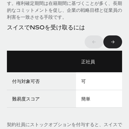
す。権利確定期間は在籍期間に基づくことが多く、長期
福利厚生
的なコミットメントを促し、企業の戦略目標と従業員の
ブログ
従業員の福利厚生を簡単に管理
利害を一致させる手段です。
スイスでNSOを受け取るには
Remoteの製品アップデート：GustoとXeroの統合お
よびContractor Management Plus（契約社員管理
プラス）
←
→
Remoteの使命は、世界のどこにいても、あらゆる規模の企業が
業務に最適な人材を採用し、管理し、給与を支給できるようにす
ることです。この数週間で、新しい統合、機能、改良点をリリー
正社員
スしました。...
詳細を見る
付与対象可否
可
難易度スコア
簡単
給与詐欺：種類、事例、ビジネスを守る方法
給与, 賃金は詐欺の特に魅力的な標的です。多額の資金がシステ
ム間で頻繁に移動しているためです。このため、自社のビジネス
を保護することは極めて重要です。...
契約社員にストックオプションを付与すると、スイスで