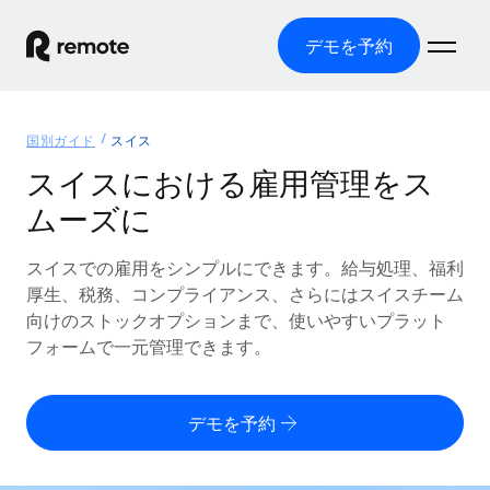
デモを予約
ホーム
国別ガイド
スイス
製品
スイスにおける雇用管理をス
ムーズに
ソリューション
グローバル雇用
グローバル給与処理
スイスでの雇用をシンプルにできます。給与処理、福利
リソース
各国の制度に対応
コンプライアンス対応の給与処理を手軽に
厚生、税務、コンプライアンス、さらにはスイスチーム
国別ガイド
向けのストックオプションまで、使いやすいプラット
価格
ツールと計算ツール
Employer of Record（EOR）
/国別のグローバル雇用支援を検索する
フォームで一元管理できます。
グローバル展開をコストをかけずに実現
誤分類リスク判定ツール
米国州エクスプローラー
国別に従業員の誤分類リスクを確認する
Contractor of Record
米国の各州において採用プロセスを簡素化する
日本語
デモを予約
世界中の契約社員と法令を遵守して契約
従業員コスト計算ツール
Remoteを他社と比較
各国の総従業員コストを計算する
契約社員管理
English
他社と比較した、当社の強みを確認する