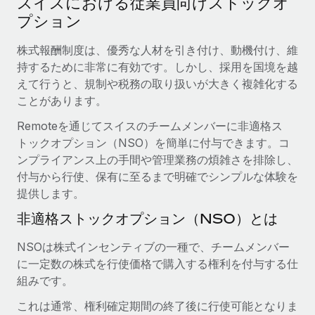
スイスにおける従業員向けストックオ
当社とのパートナーシップの可能性を検討する
プション
サービス
給与・人材情報
Remote Build
近日リリース予定
専門家に相談
株式報酬制度は、優秀な人材を引き付け、動機付け、維
統合とAI自動化に関するコンサルティング
情報センター
グローバル人事・コンプライアンスの専門サポート
持するために非常に有効です。しかし、採用を国境を越
えて行うと、規制や税務の取り扱いが大きく複雑化する
サポートを依頼する
バックグラウンドチェック
活用事例
ことがあります。
候補者の選考プロセスをシンプルに
すべてのリソースを表示する
Remoteを通じてスイスのチームメンバーに非適格ス
トックオプション（NSO）を簡単に付与できます。コ
Compliance Watchtower
ンプライアンス上の手間や管理業務の煩雑さを排除し、
コンプライアンスリスクを先回りして対応
ブログ
付与から行使、保有に至るまで明確でシンプルな体験を
グローバル給与処理
デバイス管理
提供します。
ITデバイスを世界規模で提供・管理
EORおよびPEO
非適格ストックオプション（NSO）とは
法人設立
契約社員管理
NSOは株式インセンティブの一種で、チームメンバー
法令順守した法人をスピーディに設立
に一定数の株式を行使価格で購入する権利を付与する仕
税務
組みです。
移住・転勤
ブログを読む
従業員の異動をスムーズに
これは通常、権利確定期間の終了後に行使可能となりま