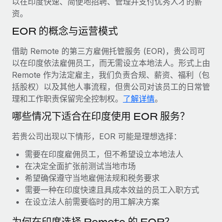
以在印度快速、简便地招聘、管理并支付优秀人才的薪
服务
薪金与人才洞察
Remote Build
即将推出
资。
咨询专家
集成与人工智能自动化咨询
洞察中心
EOR 的概念与运营模式
获得全球人力资源与合规方面的专家帮助
获得支持
借助 Remote 的第三方雇佣托管服务 (EOR)，贵公司可
背景调查
案例研究
以在印度依法雇佣员工，而无需设立本地法人。形式上由
简化候选人筛选流程
查看全部资源
Remote 作为法定雇主，我们负责合规、薪资、福利（包
括股权）以及其他人事流程，但贵公司对该员工的日常管
合规守望台
理和工作职责保留完全控制权。
了解详情
。
防范合规风险
博客
哪些情况下适合在印度使用 EOR 服务？
设备管理
Why owned entities are key to maintaining
EOR compliance
在全球范围内配置和跟踪 IT 设备
若贵公司出现以下情形，EOR 可能是理想选择：
As the global workforce continues to expand in response
需要在印度雇佣员工，但不希望设立本地法人
实体设立
to the demands of today’s labor market, the...
在决定全面扩张前测试当地市场
快速建立合规实体
希望确保遵守当地雇佣法规和税务要求
了解更多
需要一种在印度快速且具成本效益的员工入职方式
人员调配与搬迁
在设立法人前需要临时的用工解决方案
轻松搬迁员工
What a Workday global payroll implementation
为何在印度选择 Remote 的 EOR？