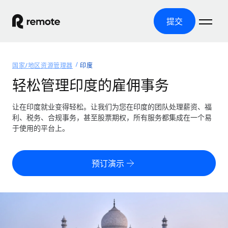
提交
首页
国家/地区资源管理器
印度
产品
轻松管理印度的雇佣事务
解决方案
全球招聘
让在印度就业变得轻松。让我们为您在印度的团队处理薪资、福
利、税务、合规事务，甚至股票期权，所有服务都集成在一个易
全球薪资管理
资源
于使用的平台上。
覆盖全球
轻松运行合规薪资
国家/地区资源管理器
定价
工具与计算器
第三方雇佣托管服务
按国家/地区查找全球雇佣支持
预订演示
零实体成本实现全球扩张
误分类风险计算工具
美国各州浏览器
按国家/地区检查员工误分类风险
第三方合同工托管服务
简化美国各州的招聘
中文（简体）
全球合规聘用合同工
员工成本计算器
Remote 无惧对比
计算任何国家的员工总成本
合同工管理
English
了解我们的竞争优势