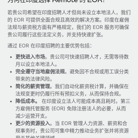
福利
actually looks like
轻松管理员工福利
若贵公司希望在印度招聘人才但尚未设立本地法人，我们
Most teams hear "payroll implementation" and picture a
的 EOR 可提供全面合规且高效的解决方案。印度在雇佣
six-month project with a dedicated team....
法规与薪资税方面有严格规定，我们的 EOR 服务可确保
了解更多
贵公司履行这些法定义务，并支持快速扩张。
通过 EOR 在印度招聘的主要优势包括：
更快进入市场
。贵公司可快速招聘人才，无需等待数
月以设立本地法人。
完全遵守当地雇佣法规
。避免因不合规或用工误分类
带来的法律风险。
简化的薪资管理
。我们自动化薪资税计算，并确保在
法规变更时仍履行所有预扣义务，从而保持合规。
降低成本。
在印度设立法人可能成本高且耗时。第三
方雇佣托管服务 (EOR) 免除注册法人的必要，从而
减少运营开支。
更少的资源投入
。当 EOR 管理人力资源、薪资和合
规事务时，贵公司可集中精力推动业务扩张并将资源
用于其他关键领域。