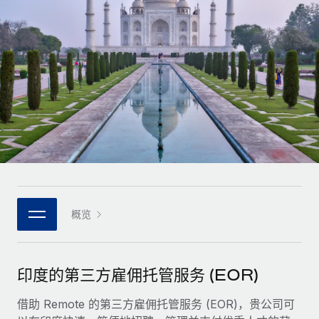
全球合同工入职与管理
合同工薪酬结算计算器
登录
Nederlands
探索全球合同工的结算货币选项与结算速度
PEO
成长阶段
外包复杂雇佣任务
Français
初创企业
通过 REMOTE 学习
为成长型企业量身打造的全球敏捷型人力资源与薪资解决方案
Deutsch
研究与指引
基础设施
中型市场
Remote Embedded
案例研究
通过定制化人力资源解决方案扩展团队
Español
将人力资源无缝融入工作流程
人力资源术语表
企业
Italiano
平台
面向大型企业的全球化人力资源服务
核对表和模板
团队的内置核心人力资源功能
Português (Portugal)
职位描述库
连接
概览
新的
与我们携手合作
日本語
使用我们的 MCP 将任何人工智能工具与 Remote 平台相连
战略技术合作伙伴
网络研讨会
集成
灵活地将全球人力资源嵌入您的平台
한국어
印度的第三方雇佣托管服务 (EOR)
活动
借助核心业务工具简化流程
成为合作伙伴
中文（简体）
新闻室
借助 Remote 的第三方雇佣托管服务 (EOR)，贵公司可
与我们共探合作机遇