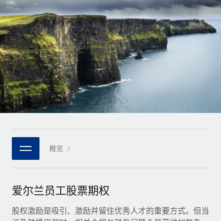
全球合同工入职与管理
合同工薪酬结算计算器
登录
Nederlands
探索全球合同工的结算货币选项与结算速度
PEO
成长阶段
外包复杂雇佣任务
Français
初创企业
通过 REMOTE 学习
为成长型企业量身打造的全球敏捷型人力资源与薪资解决方案
Deutsch
研究与指引
基础设施
中型市场
Remote Embedded
案例研究
通过定制化人力资源解决方案扩展团队
Español
将人力资源无缝融入工作流程
人力资源术语表
企业
Italiano
平台
面向大型企业的全球化人力资源服务
核对表和模板
团队的内置核心人力资源功能
Português (Portugal)
职位描述库
连接
概览
新的
与我们携手合作
日本語
使用我们的 MCP 将任何人工智能工具与 Remote 平台相连
战略技术合作伙伴
网络研讨会
集成
灵活地将全球人力资源嵌入您的平台
한국어
爱尔兰员工股票期权
活动
借助核心业务工具简化流程
成为合作伙伴
中文（简体）
新闻室
股权激励是吸引、激励并留住优秀人才的重要方式。但当
与我们共探合作机遇