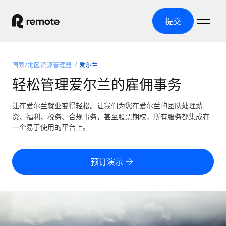
提交
首页
国家/地区资源管理器
爱尔兰
产品
轻松管理爱尔兰的雇佣事务
解决方案
全球招聘
让在爱尔兰就业变得轻松。让我们为您在爱尔兰的团队处理薪
资、福利、税务、合规事务，甚至股票期权，所有服务都集成在
全球薪资管理
资源
一个易于使用的平台上。
覆盖全球
轻松运行合规薪资
国家/地区资源管理器
定价
工具与计算器
第三方雇佣托管服务
按国家/地区查找全球雇佣支持
预订演示
零实体成本实现全球扩张
误分类风险计算工具
美国各州浏览器
按国家/地区检查员工误分类风险
第三方合同工托管服务
简化美国各州的招聘
中文（简体）
全球合规聘用合同工
员工成本计算器
Remote 无惧对比
计算任何国家的员工总成本
合同工管理
English
了解我们的竞争优势