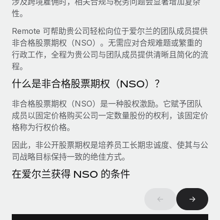
涉及跨境雇佣时，相关合规与税务问题会显著增加复杂
服务
薪金与人才洞察
Remote Build
即将推出
性。
咨询专家
集成与人工智能自动化咨询
洞察中心
Remote 可帮助贵公司轻松向位于爱尔兰的团队成员提供
获得全球人力资源与合规方面的专家帮助
非合格股票期权（NSO）。无需应对合规难题或繁重的
获得支持
行政工作，全程为贵公司与团队成员提供清晰且简化的流
背景调查
案例研究
程。
简化候选人筛选流程
查看全部资源
什么是非合格股票期权（NSO）？
合规守望台
防范合规风险
博客
非合格股票期权（NSO）是一种股权激励。它赋予团队
成员以固定价格购买公司一定数量股份的权利，该固定价
设备管理
Why owned entities are key to maintaining
格称为行权价格。
EOR compliance
在全球范围内配置和跟踪 IT 设备
因此，非公开股票期权是培养员工长期忠诚度、使其与公
As the global workforce continues to expand in response
实体设立
司战略目标保持一致的绝佳方式。
to the demands of today’s labor market, the...
快速建立合规实体
在爱尔兰获得 NSO 的条件
了解更多
人员调配与搬迁
←
→
轻松搬迁员工
What a Workday global payroll implementation