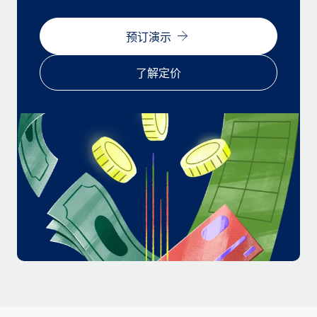
福利
actually looks like
轻松管理员工福利
Most teams hear "payroll implementation" and picture a
预订演示
six-month project with a dedicated team....
了解定价
了解更多