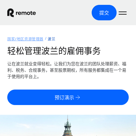
提交
首页
国家/地区资源管理器
波兰
产品
轻松管理波兰的雇佣事务
解决方案
全球招聘
让在波兰就业变得轻松。让我们为您在波兰的团队处理薪资、福
利、税务、合规事务，甚至股票期权，所有服务都集成在一个易
全球薪资管理
资源
于使用的平台上。
覆盖全球
轻松运行合规薪资
国家/地区资源管理器
定价
工具与计算器
第三方雇佣托管服务
按国家/地区查找全球雇佣支持
预订演示
零实体成本实现全球扩张
误分类风险计算工具
美国各州浏览器
按国家/地区检查员工误分类风险
第三方合同工托管服务
简化美国各州的招聘
中文（简体）
全球合规聘用合同工
员工成本计算器
Remote 无惧对比
计算任何国家的员工总成本
合同工管理
English
了解我们的竞争优势