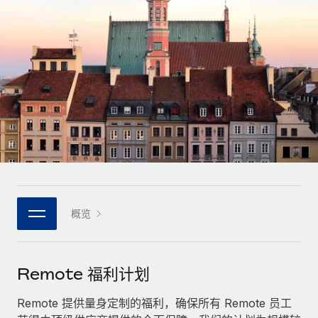
全球合同工入职与管理
合同工薪酬结算计算器
登录
Nederlands
探索全球合同工的结算货币选项与结算速度
PEO
成长阶段
外包复杂雇佣任务
Français
初创企业
通过 REMOTE 学习
为成长型企业量身打造的全球敏捷型人力资源与薪资解决方案
Deutsch
研究与指引
基础设施
中型市场
Remote Embedded
案例研究
通过定制化人力资源解决方案扩展团队
Español
将人力资源无缝融入工作流程
人力资源术语表
企业
Italiano
平台
面向大型企业的全球化人力资源服务
核对表和模板
团队的内置核心人力资源功能
Português (Portugal)
职位描述库
连接
概览
新的
与我们携手合作
日本語
使用我们的 MCP 将任何人工智能工具与 Remote 平台相连
战略技术合作伙伴
网络研讨会
集成
灵活地将全球人力资源嵌入您的平台
한국어
Remote 福利计划
活动
借助核心业务工具简化流程
成为合作伙伴
中文（简体）
新闻室
Remote 提供量身定制的福利，确保所有 Remote 员工
与我们共探合作机遇