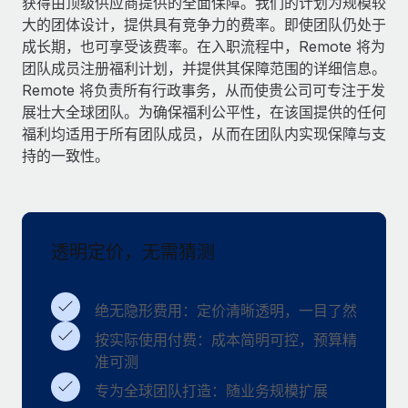
获得由顶级供应商提供的全面保障。我们的计划为规模较
服务
薪金与人才洞察
Remote Build
即将推出
大的团体设计，提供具有竞争力的费率。即使团队仍处于
咨询专家
集成与人工智能自动化咨询
成长期，也可享受该费率。在入职流程中，Remote 将为
洞察中心
获得全球人力资源与合规方面的专家帮助
团队成员注册福利计划，并提供其保障范围的详细信息。
Remote 将负责所有行政事务，从而使贵公司可专注于发
获得支持
背景调查
案例研究
展壮大全球团队。为确保福利公平性，在该国提供的任何
简化候选人筛选流程
查看全部资源
福利均适用于所有团队成员，从而在团队内实现保障与支
持的一致性。
合规守望台
防范合规风险
博客
设备管理
Why owned entities are key to maintaining
EOR compliance
透明定价，无需猜测
在全球范围内配置和跟踪 IT 设备
As the global workforce continues to expand in response
实体设立
to the demands of today’s labor market, the...
绝无隐形费用：定价清晰透明，一目了然
快速建立合规实体
了解更多
按实际使用付费：成本简明可控，预算精
人员调配与搬迁
准可测
轻松搬迁员工
专为全球团队打造：随业务规模扩展
What a Workday global payroll implementation