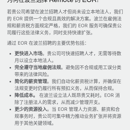
福利
actually looks like
轻松管理员工福利
若贵公司希望在波兰招聘人才但尚未设立本地法人，我们
Most teams hear "payroll implementation" and picture a
的 EOR 提供一个合规且高效的解决方案。波兰在雇佣法
six-month project with a dedicated team....
规和薪资税方面规定严格，我们的 EOR 服务可确保贵公
了解更多
司履行这些法律义务，同时支持快速扩张。
通过 EOR 在波兰招聘的主要优势包括：
更快进入市场
。贵公司可快速招聘人才，无需等待数
月以设立本地法人。
完全遵守当地雇佣法规
。避免因不合规或用工误分类
带来的法律风险。
简化的薪资管理
。我们自动化薪资税计算，并确保在
法规变更时仍履行所有预扣义务，从而保持合规。
降低成本。
在波兰设立法人既昂贵又耗时。EOR 消
除了注册法人的需求，从而减少管理开支。
更少的资源投入
。当 EOR 管理人力资源、薪资和合
规事务时，贵公司可集中精力推动业务扩张并将资源
用于其他关键领域。