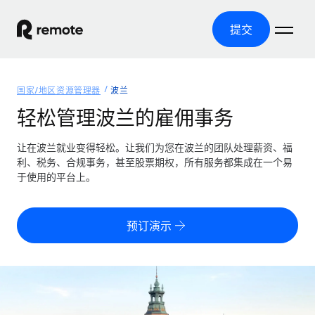
提交
首页
国家/地区资源管理器
波兰
产品
轻松管理波兰的雇佣事务
解决方案
全球招聘
让在波兰就业变得轻松。让我们为您在波兰的团队处理薪资、福
利、税务、合规事务，甚至股票期权，所有服务都集成在一个易
全球薪资管理
资源
于使用的平台上。
覆盖全球
轻松运行合规薪资
国家/地区资源管理器
定价
工具与计算器
第三方雇佣托管服务
按国家/地区查找全球雇佣支持
预订演示
零实体成本实现全球扩张
误分类风险计算工具
美国各州浏览器
按国家/地区检查员工误分类风险
第三方合同工托管服务
简化美国各州的招聘
中文（简体）
全球合规聘用合同工
员工成本计算器
Remote 无惧对比
计算任何国家的员工总成本
合同工管理
English
了解我们的竞争优势