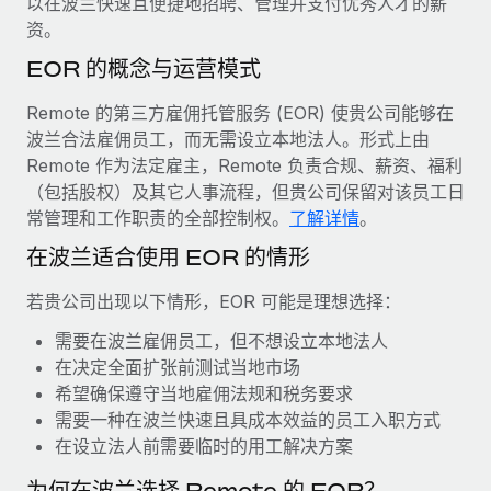
以在波兰快速且便捷地招聘、管理并支付优秀人才的薪
服务
薪金与人才洞察
Remote Build
即将推出
资。
咨询专家
集成与人工智能自动化咨询
洞察中心
EOR 的概念与运营模式
获得全球人力资源与合规方面的专家帮助
获得支持
Remote 的第三方雇佣托管服务 (EOR) 使贵公司能够在
背景调查
案例研究
波兰合法雇佣员工，而无需设立本地法人。形式上由
简化候选人筛选流程
查看全部资源
Remote 作为法定雇主，Remote 负责合规、薪资、福利
（包括股权）及其它人事流程，但贵公司保留对该员工日
合规守望台
常管理和工作职责的全部控制权。
了解详情
。
防范合规风险
博客
在波兰适合使用 EOR 的情形
设备管理
Why owned entities are key to maintaining
EOR compliance
在全球范围内配置和跟踪 IT 设备
若贵公司出现以下情形，EOR 可能是理想选择：
As the global workforce continues to expand in response
需要在波兰雇佣员工，但不想设立本地法人
实体设立
to the demands of today’s labor market, the...
在决定全面扩张前测试当地市场
快速建立合规实体
希望确保遵守当地雇佣法规和税务要求
了解更多
需要一种在波兰快速且具成本效益的员工入职方式
人员调配与搬迁
在设立法人前需要临时的用工解决方案
轻松搬迁员工
What a Workday global payroll implementation
为何在波兰选择 Remote 的 EOR？