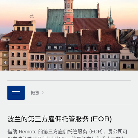
全球合同工入职与管理
合同工薪酬结算计算器
登录
Nederlands
探索全球合同工的结算货币选项与结算速度
PEO
成长阶段
外包复杂雇佣任务
Français
初创企业
通过 REMOTE 学习
为成长型企业量身打造的全球敏捷型人力资源与薪资解决方案
Deutsch
研究与指引
基础设施
中型市场
Remote Embedded
案例研究
通过定制化人力资源解决方案扩展团队
Español
将人力资源无缝融入工作流程
人力资源术语表
企业
Italiano
平台
面向大型企业的全球化人力资源服务
核对表和模板
团队的内置核心人力资源功能
Português (Portugal)
职位描述库
连接
概览
新的
与我们携手合作
日本語
使用我们的 MCP 将任何人工智能工具与 Remote 平台相连
战略技术合作伙伴
网络研讨会
集成
灵活地将全球人力资源嵌入您的平台
한국어
波兰的第三方雇佣托管服务 (EOR)
活动
借助核心业务工具简化流程
成为合作伙伴
中文（简体）
新闻室
借助 Remote 的第三方雇佣托管服务 (EOR)，贵公司可
与我们共探合作机遇